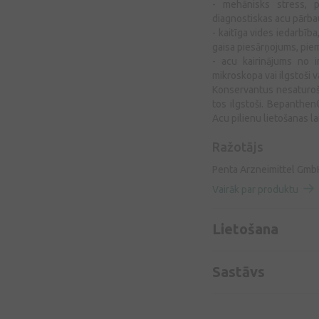
- mehānisks stress, p
diagnostiskas acu pārba
- kaitīga vides iedarbīb
gaisa piesārņojums, pie
- acu kairinājums no i
mikroskopa vai ilgstoši v
Konservantus nesaturoša
tos ilgstoši. Bepanthen®
Acu pilienu lietošanas l
Ražotājs
Penta Arzneimittel GmbH
Vairāk par produktu
Lietošana
Sastāvs