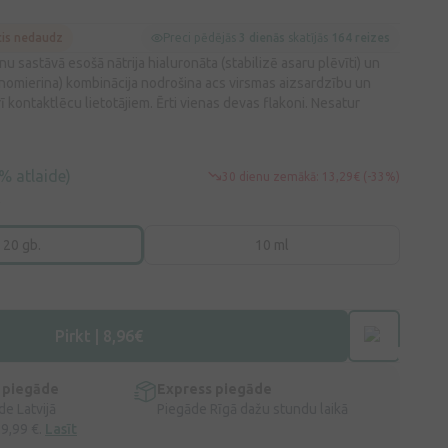
cis nedaudz
Preci pēdējās
3 dienās
skatījās
164 reizes
u sastāvā esošā nātrija hialuronāta (stabilizē asaru plēvīti) un
 nomierina) kombinācija nodrošina acs virsmas aizsardzību un
ī kontaktlēcu lietotājiem. Ērti vienas devas flakoni. Nesatur
% atlaide)
30 dienu zemākā: 13,29€ (-33%)
.
 20 gb.
10 ml
Pirkt | 8,96€
 piegāde
Express piegāde
e Latvijā
Piegāde Rīgā dažu stundu laikā
 9,99 €.
Lasīt