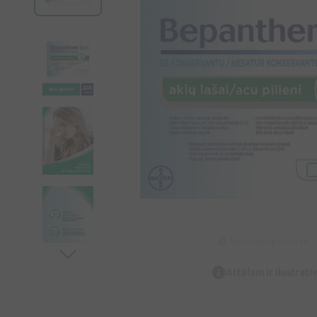
Attēlam ir ilustrat