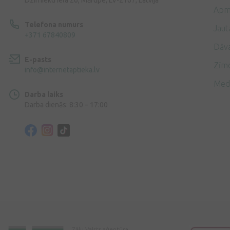
Apm
Telefona numurs
Jaut
+371 67840809
Dāv
E-pasts
Zīmo
info@internetaptieka.lv
Med
Darba laiks
Darba dienās: 8:30 – 17:00
Zāļu Valsts aģentūra