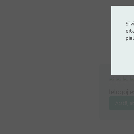
Šī 
ērt
pie
Ielogoji
Atstāj a