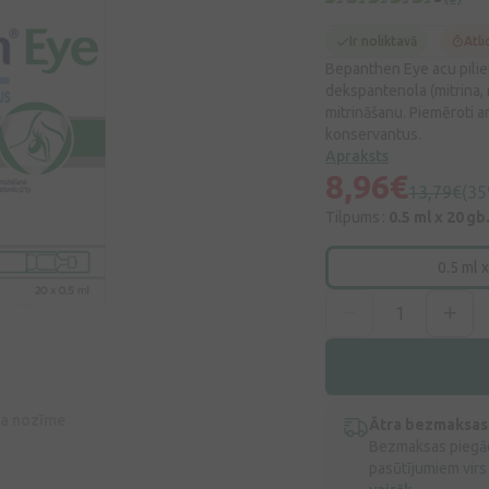
Ir noliktavā
Atli
Bepanthen Eye acu pilien
dekspantenola (mitrina,
mitrināšanu. Piemēroti ar
konservantus.
Apraksts
8,96€
13,79€
(35
Tilpums :
0.5 ml x 20 gb
0.5 ml x
īva nozīme
Ātra bezmaksas
Bezmaksas piegād
pasūtījumiem virs