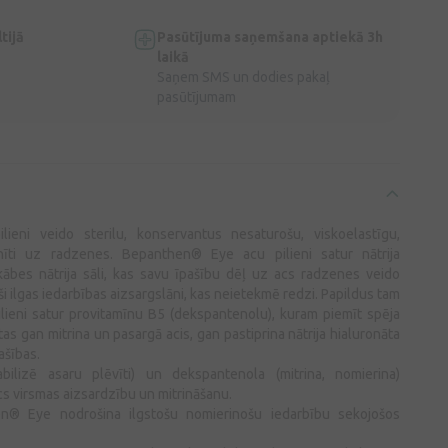
tijā
Pasūtījuma saņemšana aptiekā 3h
laikā
Saņem SMS un dodies pakaļ
pasūtījumam
ieni veido sterilu, konservantus nesaturošu, viskoelastīgu,
ānīti uz radzenes. Bepanthen® Eye acu pilieni satur nātrija
kābes nātrija sāli, kas savu īpašību dēļ uz acs radzenes veido
ši ilgas iedarbības aizsargslāni, kas neietekmē redzi. Papildus tam
ieni satur provitamīnu B5 (dekspantenolu), kuram piemīt spēja
; tas gan mitrina un pasargā acis, gan pastiprina nātrija hialuronāta
ašības.
tabilizē asaru plēvīti) un dekspantenola (mitrina, nomierina)
cs virsmas aizsardzību un mitrināšanu.
n® Eye nodrošina ilgstošu nomierinošu iedarbību sekojošos