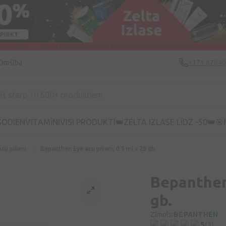
Drošība
+371 6784
ŠODIEN
VITAMĪNI
VISI PRODUKTI
👑ZELTA IZLASE LĪDZ -50👑
🎯
Acu pilieni
Bepanthen Eye acu pilieni, 0.5 ml x 20 gb.
Bepanthen 
gb.
Zīmols:
BEPANTHEN
5
(3)