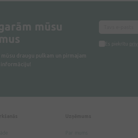
 garām mūsu
umus
Es piekrītu
priv
s mūsu draugu pulkam un pirmajam
informāciju!
irkšanās
Uzņēmums
gāde
Par mums