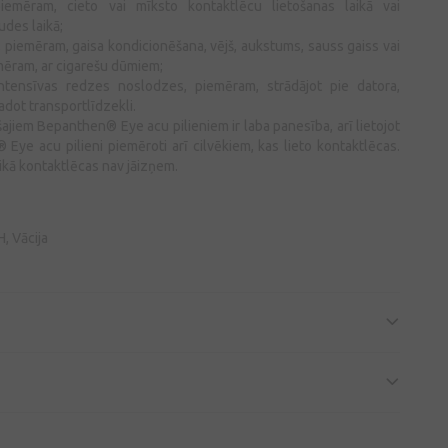
iemēram, cieto vai mīksto kontaktlēcu lietošanas laikā vai
udes laikā;
a, piemēram, gaisa kondicionēšana, vējš, aukstums, sauss gaiss vai
mēram, ar cigarešu dūmiem;
ntensīvas redzes noslodzes, piemēram, strādājot pie datora,
adot transportlīdzekli.
jiem Bepanthen® Eye acu pilieniem ir laba panesība, arī lietojot
 Eye acu pilieni piemēroti arī cilvēkiem, kas lieto kontaktlēcas.
aikā kontaktlēcas nav jāizņem.
, Vācija