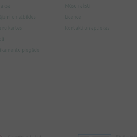
aksa
Mūsu raksti
ājumi un atbildes
Licence
anu kartes
Kontakti un aptiekas
li
ikamentu piegāde
Ģimenēm ar 3+ karti -
Pārtikas Vet