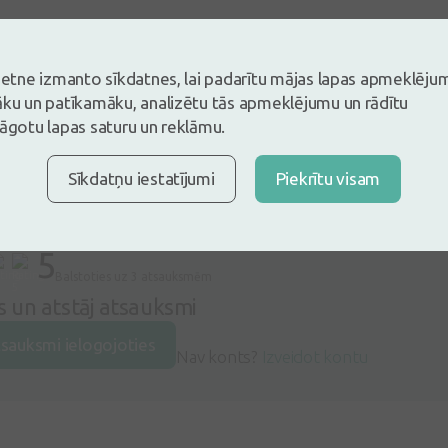
vietne izmanto sīkdatnes, lai padarītu mājas lapas apmeklēju
āku un patīkamāku, analizētu tās apmeklējumu un rādītu
lāgotu lapas saturu un reklāmu.
Sīkdatņu iestatījumi
Piekrītu visam
5
Balstoties uz 3 atsauksmēm
es un atstāj atsauksmi
tsauksmi ielogojoties
Nav konts?
Izveidot kontu