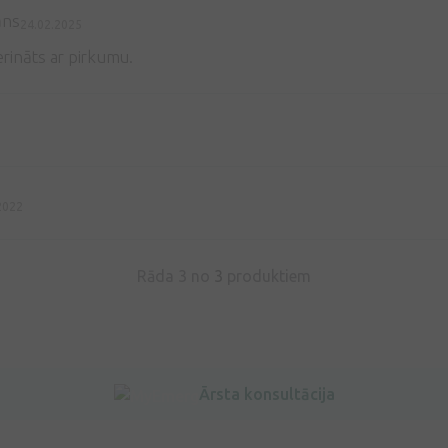
āns
24.02.2025
rināts ar pirkumu.
3
2022
Rāda 3 no
3
produktiem
Ārsta konsultācija