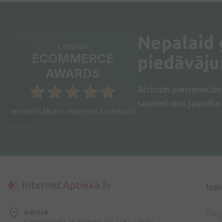
Nepalaid
Latvian
ECOMMERCE
piedāvāj
AWARDS
Aicinām pievienotie
saņemt visu jaunāko 
Iecienītākais interneta veikals
Iep
Adrese
Pie
Dzirnieku iela 26, Mārupe, LV-2167, Latvija