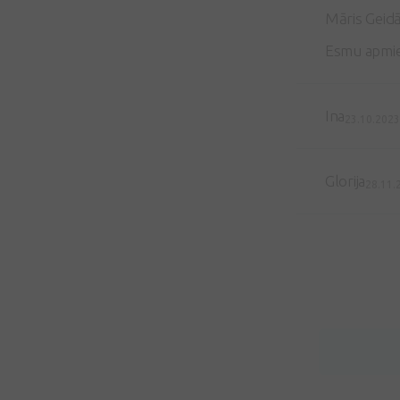
Māris Geid
Esmu apmie
Ina
23.10.202
Glorija
28.11.