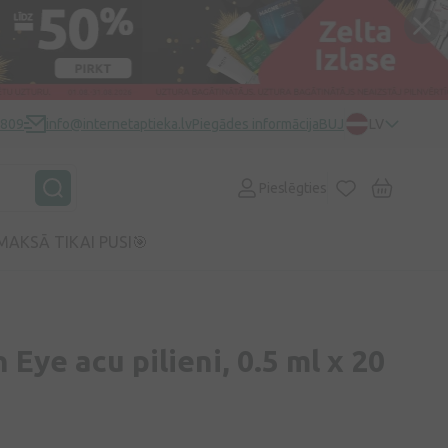
0809
info@internetaptieka.lv
Piegādes informācija
BUJ
LV
Pieslēgties
MAKSĀ TIKAI PUSI🎯
Eye acu pilieni, 0.5 ml x 20