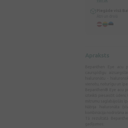
vairāk
Piegāde visā Bal
Ātri un droši
Apraksts
Bepanthen Eye acu pil
caurspīdīgu aizsargsl
hialuronātu - hialurons
vienotu, noturīgu un īpa
Bepanthen® Eye acu pil
izteikti piesaistīt ūdeni
mitrumu saglabājošās īp
Nātrija hialuronāta (s
kombinācija nodrošina a
Tā rezultātā Bepanthe
gadījumos: