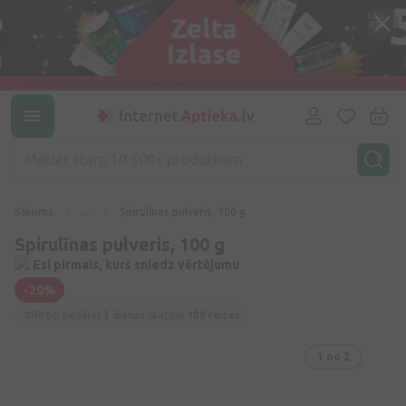
Sākums
...
Spirulīnas pulveris, 100 g
Spirulīnas pulveris, 100 g
Esi pirmais, kurš sniedz vērtējumu
-20%
Preci pēdējās
3 dienās
skatījās
108 reizes
1
no 2