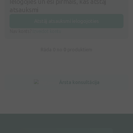
Ielogojies un esi pirmais, kas atstāj
atsauksmi
Atstāj atsauksmi ielogojoties
Nav konts?
Izveidot kontu
Rāda 0 no
0
produktiem
Ārsta konsultācija