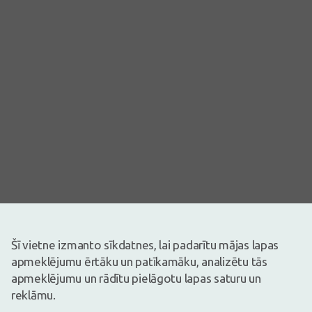
Šī vietne izmanto sīkdatnes, lai padarītu mājas lapas
Attēlam ir ilustratīva nozīme
apmeklējumu ērtāku un patīkamāku, analizētu tās
4,79€
5,99€
(20% atlaide)
apmeklējumu un rādītu pielāgotu lapas saturu un
30 dienu zemākā: 5,51€ (-14%)
reklāmu.
Ir noliktavā
Atlikuši tikai 11