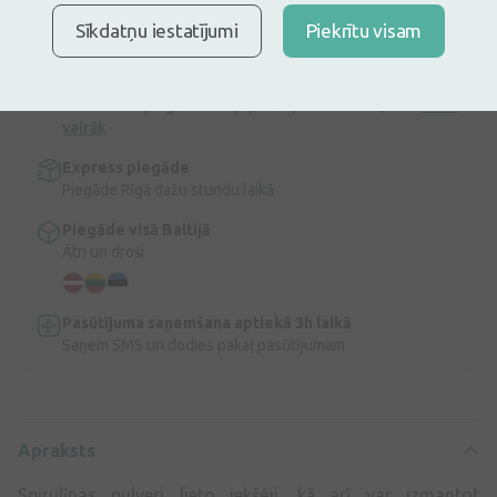
Spirulīna ir zili-zaļa alģe, ko iegūst saldūdens ezeros.
Sīkdatņu iestatījumi
Piekrītu visam
Apraksts
Ātra bezmaksas piegāde
Bezmaksas piegāde Latvijā pasūtījumiem virs 9,99 €.
Lasīt
vairāk
Express piegāde
Piegāde Rīgā dažu stundu laikā
Piegāde visā Baltijā
Ātri un droši
Pasūtījuma saņemšana aptiekā 3h laikā
Saņem SMS un dodies pakaļ pasūtījumam
Apraksts
Spirulīnas pulveri lieto iekšēji, kā arī var izmantot