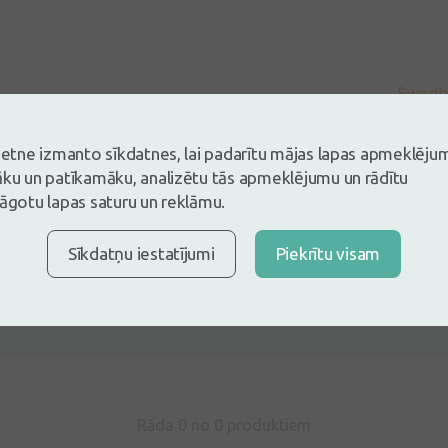
vietne izmanto sīkdatnes, lai padarītu mājas lapas apmeklēju
āku un patīkamāku, analizētu tās apmeklējumu un rādītu
lāgotu lapas saturu un reklāmu.
Sīkdatņu iestatījumi
Piekrītu visam
s un esi pirmais, kas atstāj atsauksmi
tsauksmi ielogojoties
Nav konts?
Izveidot kontu
Rāda 0 no
0
produktiem