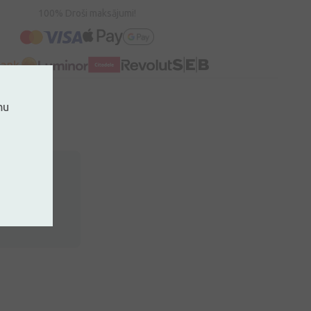
100% Droši maksājumi!
mu