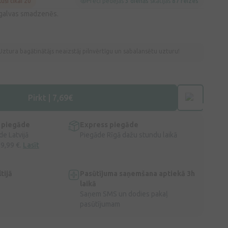
kuši tikai 20
Preci pēdējās
3 dienās
skatījās
87 reizes
u galvas smadzenēs.
Uztura bagātinātājs neaizstāj pilnvērtīgu un sabalansētu uzturu!
Pirkt | 7,69€
 piegāde
Express piegāde
e Latvijā
Piegāde Rīgā dažu stundu laikā
 9,99 €.
Lasīt
tijā
Pasūtījuma saņemšana aptiekā 3h
laikā
Saņem SMS un dodies pakaļ
pasūtījumam