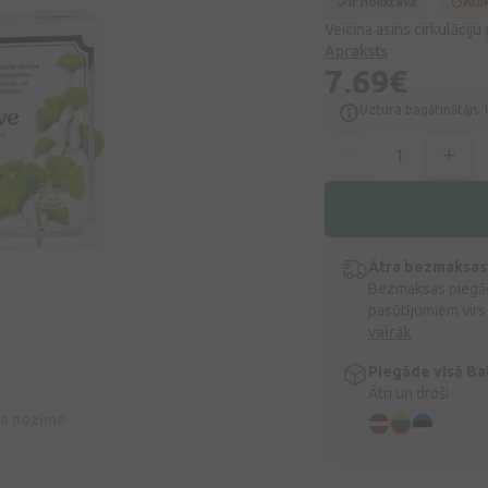
Ir noliktavā
Atli
Veicina asins cirkulācij
Apraksts
7,69€
Uztura bagātinātājs. 
Ātra bezmaksas
Bezmaksas piegād
pasūtījumiem virs
vairāk
Piegāde visā Bal
Ātri un droši
īva nozīme