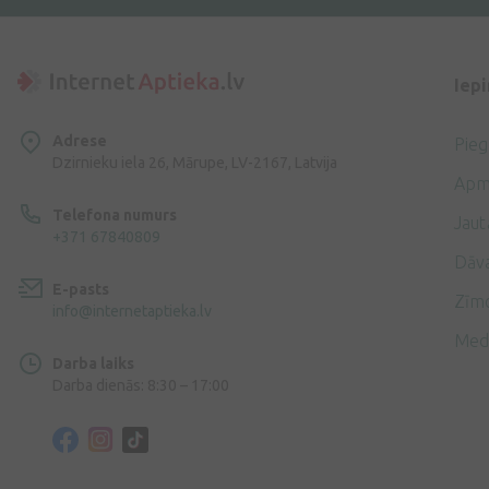
Iep
Adrese
Pie
Dzirnieku iela 26, Mārupe, LV-2167, Latvija
Apm
Telefona numurs
Jaut
+371 67840809
Dāv
E-pasts
Zīmo
info@internetaptieka.lv
Med
Darba laiks
Darba dienās: 8:30 – 17:00