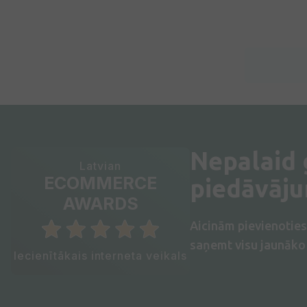
Nepalaid
Latvian
ECOMMERCE
piedāvāj
AWARDS
Aicinām pievienotie
saņemt visu jaunāko 
Iecienītākais interneta veikals