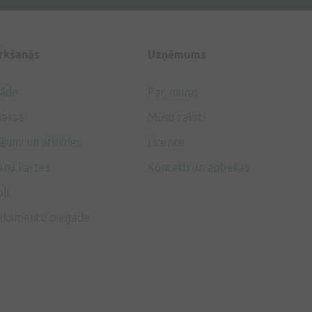
irkšanās
Uzņēmums
gāde
Par mums
aksa
Mūsu raksti
ājumi un atbildes
Licence
anu kartes
Kontakti un aptiekas
li
ikamentu piegāde