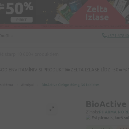
Drošība
+371 6784
ŠODIEN
VITAMĪNI
VISI PRODUKTI
👑ZELTA IZLASE LĪDZ -50👑
🎯
 sistēma
Atmiņai
BioActive Ginkgo 60mg, 30 tabletes
BioActive 
Zīmols:
PHARMA NOR
Esi pirmais, kurš s