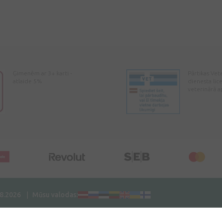
Ģimenēm ar 3+ karti -
Pārtikas Vet
atlaide 5%
dienesta lic
veterinārā a
08.2026
Mūsu valodas: