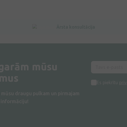
Ārsta konsultācija
 garām mūsu
umus
Es piekrītu
priv
s mūsu draugu pulkam un pirmajam
informāciju!