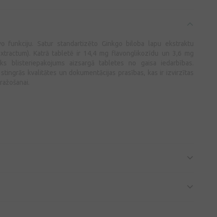
vo funkciju. Satur standartizēto Ginkgo biloba lapu ekstraktu
extractum). Katrā tabletē ir 14,4 mg flavonglikozīdu un 3,6 mg
sks blisteriepakojums aizsargā tabletes no gaisa iedarbības.
 stingrās kvalitātes un dokumentācijas prasības, kas ir izvirzītas
ražošanai.