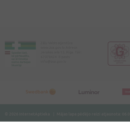
Zāļu Valsts aģentūra
www.zva.gov.lv Adrese:
Jersikas iela 15, Rīga. Tālr:
67078424. E-pasts:
info@zva.gov.lv
© 2026 InternetAptieka
Mājas lapa pēdējo reizi atjaunota: 06.