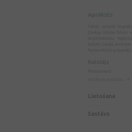
Apraksts
Palīdz uzturēt kognitī
(Ginkgo biloba folium 
terpēnlaktonu. Higiēni
Ražots Dānijā, ievērojot
farmaceitisko preparātu 
Ražotājs
Pharma Nord
Vairāk par produktu
Lietošana
Sastāvs