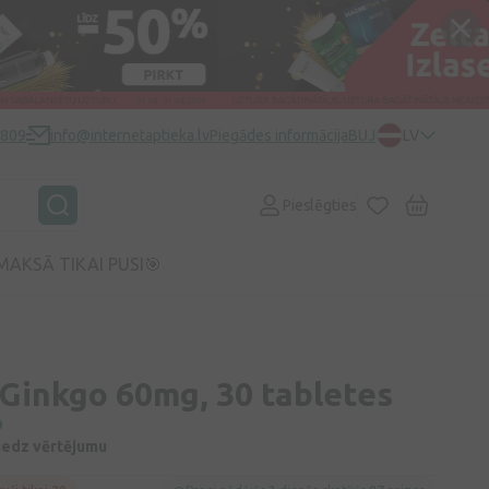
0809
info@internetaptieka.lv
Piegādes informācija
BUJ
LV
Pieslēgties
MAKSĀ TIKAI PUSI🎯
Ginkgo 60mg, 30 tabletes
D
niedz vērtējumu