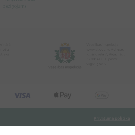
paziņojums
erinārā
Veselības inspekcija
encēta
www.vi.gov.lv. Adrese:
ptieka
Klijānu iela 7, Rīga. Tālr:
67081600. E-pasts:
vi@vi.gov.lv
Privātuma politika