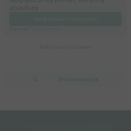
atsauksmi
Atstāj atsauksmi ielogojoties
Nav konts?
Izveidot kontu
Rāda 0 no
0
produktiem
Ārsta konsultācija