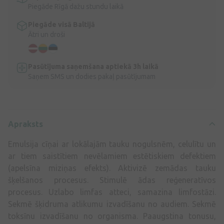
Piegāde Rīgā dažu stundu laikā
Piegāde visā Baltijā
Ātri un droši
Pasūtījuma saņemšana aptiekā 3h laikā
Saņem SMS un dodies pakaļ pasūtījumam
Apraksts
Emulsija cīņai ar lokālajām tauku nogulsnēm, celulītu un
ar tiem saistītiem nevēlamiem estētiskiem defektiem
(apelsīna miziņas efekts). Aktivizē zemādas tauku
šķelšanos procesus. Stimulē ādas reģeneratīvos
procesus. Uzlabo limfas atteci, samazina limfostāzi.
Sekmē šķidruma atlikumu izvadīšanu no audiem. Sekmē
toksīnu izvadīšanu no organisma. Paaugstina tonusu,