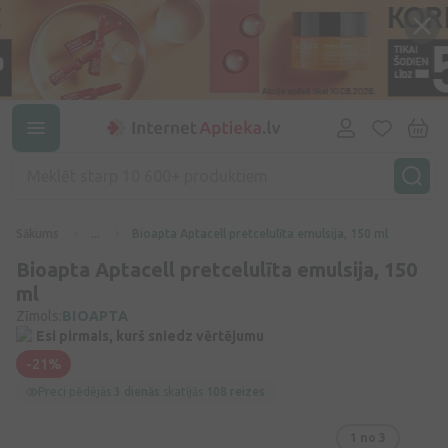
Sākums
...
Bioapta Aptacell pretcelulīta emulsija, 150 ml
Bioapta Aptacell pretcelulīta emulsija, 150
ml
Zīmols:
BIOAPTA
Esi pirmais, kurš sniedz vērtējumu
-21%
Preci pēdējās
3 dienās
skatījās
108 reizes
1
no 3