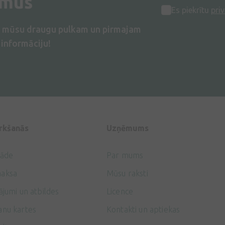
umus
Es piekrītu
priv
s mūsu draugu pulkam un pirmajam
informāciju!
irkšanās
Uzņēmums
gāde
Par mums
aksa
Mūsu raksti
ājumi un atbildes
Licence
anu kartes
Kontakti un aptiekas