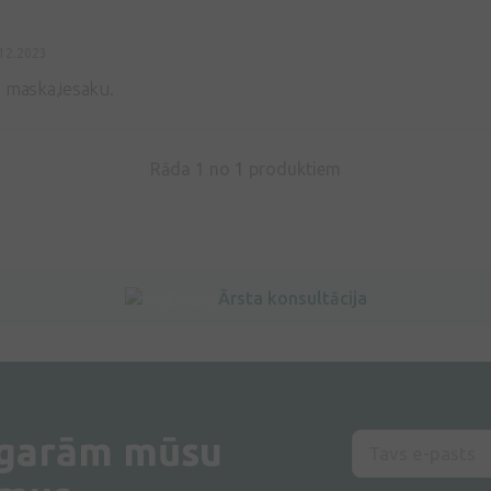
12.2023
 maska,iesaku.
Rāda 1 no
1
produktiem
Ārsta konsultācija
 garām mūsu