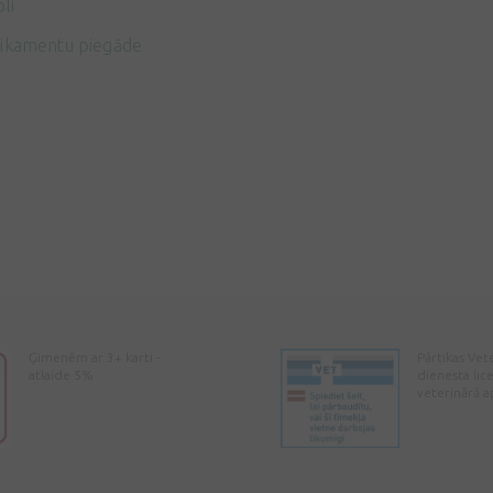
li
ikamentu piegāde
Ģimenēm ar 3+ karti -
Pārtikas Vet
atlaide 5%
dienesta lic
veterinārā a