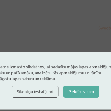
vietne izmanto sīkdatnes, lai padarītu mājas lapas apmeklēju
5
āku un patīkamāku, analizētu tās apmeklējumu un rādītu
Balstoties uz 1 atsauksmēm
lāgotu lapas saturu un reklāmu.
es un atstāj atsauksmi
tsauksmi ielogojoties
Sīkdatņu iestatījumi
Piekrītu visam
Nav konts?
Izveidot kontu