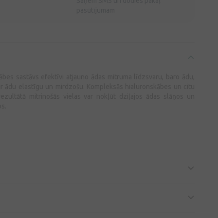
Saņem SMS un dodies pakaļ
pasūtījumam
bes sastāvs efektīvi atjauno ādas mitruma līdzsvaru, baro ādu,
r ādu elastīgu un mirdzošu. Kompleksās hialuronskābes un citu
rezultātā mitrinošās vielas var nokļūt dziļajos ādas slāņos un
os.