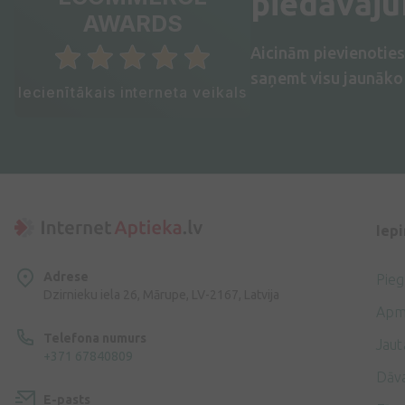
piedāvāj
AWARDS
Aicinām pievienotie
saņemt visu jaunāko 
Iecienītākais interneta veikals
Iep
Adrese
Pie
Dzirnieku iela 26, Mārupe, LV-2167, Latvija
Apm
Telefona numurs
Jaut
+371 67840809
Dāv
E-pasts