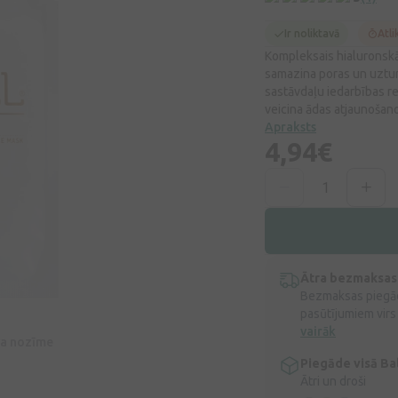
Ir noliktavā
Atli
Kompleksais hialuronskā
samazina poras un uztur
sastāvdaļu iedarbības re
veicina ādas atjaunošan
Apraksts
4,94€
Ātra bezmaksas
Bezmaksas piegād
pasūtījumiem virs
vairāk
īva nozīme
Piegāde visā Bal
Ātri un droši