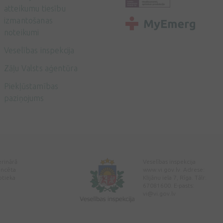
atteikumu tiesību
izmantošanas
noteikumi
Veselības inspekcija
Zāļu Valsts aģentūra
Piekļūstamības
paziņojums
erinārā
Veselības inspekcija
encēta
www.vi.gov.lv. Adrese:
ptieka
Klijānu iela 7, Rīga. Tālr:
67081600. E-pasts:
vi@vi.gov.lv