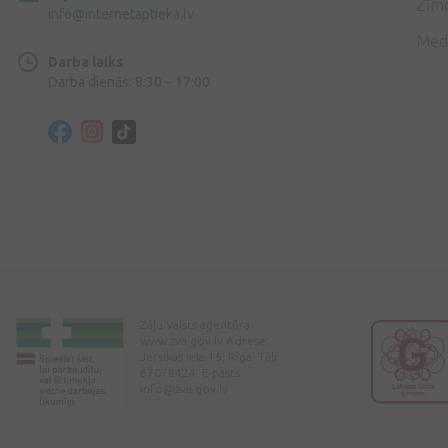
Zīmo
info@internetaptieka.lv
Med
Darba laiks
Darba dienās: 8:30 – 17:00
Zāļu Valsts aģentūra
www.zva.gov.lv Adrese:
Jersikas iela 15, Rīga. Tālr:
67078424. E-pasts:
info@zva.gov.lv