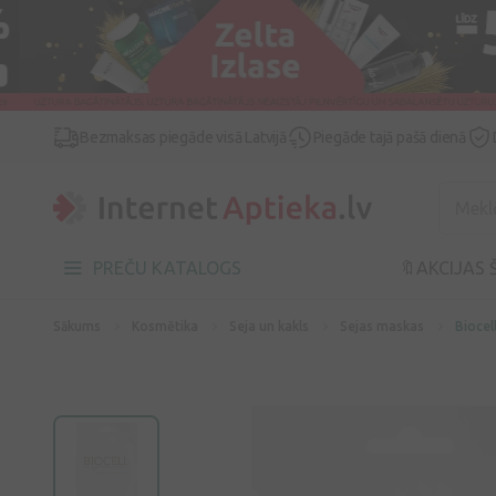
Bezmaksas piegāde visā Latvijā
Piegāde tajā pašā dienā
PREČU KATALOGS
🔖AKCIJAS 
Sākums
Kosmētika
Seja un kakls
Sejas maskas
Biocel