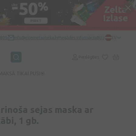
0809
info@internetaptieka.lv
Piegādes informācija
BUJ
LV
Pieslēgties
MAKSĀ TIKAI PUSI🎯
trinoša sejas maska ar
ābi, 1 gb.