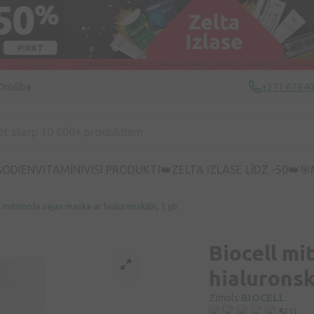
Drošība
+371 6784
ŠODIEN
VITAMĪNI
VISI PRODUKTI
👑ZELTA IZLASE LĪDZ -50👑
🎯
l mitrinoša sejas maska ar hialuronskābi, 1 gb.
Biocell mi
hialuronsk
Zīmols:
BIOCELL
5
(1)