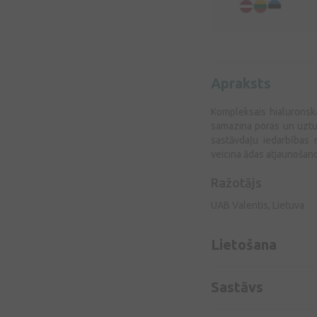
Apraksts
Kompleksais hialuronskā
samazina poras un uztu
sastāvdaļu iedarbības 
veicina ādas atjaunošan
Ražotājs
UAB Valentis, Lietuva
Lietošana
Sastāvs