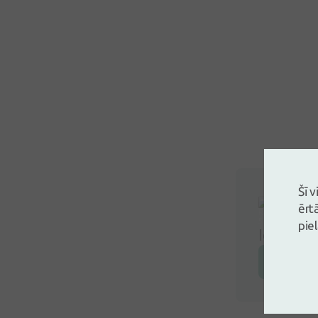
Šī 
ērt
pie
Ielogoji
Atstāj a