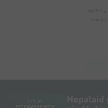
Ilgā Zima
26.
Tiešām laba
Nepalaid
Latvian
ECOMMERCE