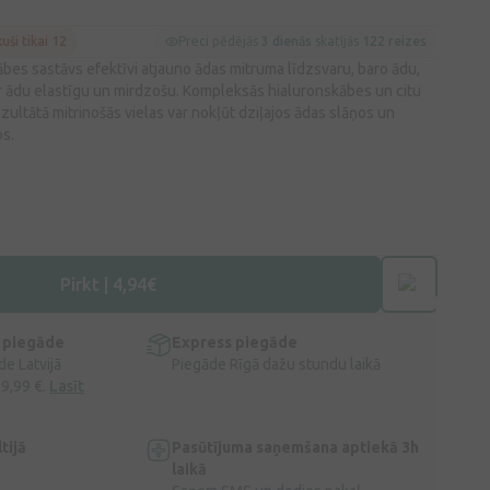
kuši tikai 12
Preci pēdējās
3 dienās
skatījās
122 reizes
bes sastāvs efektīvi atjauno ādas mitruma līdzsvaru, baro ādu,
 ādu elastīgu un mirdzošu. Kompleksās hialuronskābes un citu
zultātā mitrinošās vielas var nokļūt dziļajos ādas slāņos un
os.
Pirkt | 4,94€
 piegāde
Express piegāde
e Latvijā
Piegāde Rīgā dažu stundu laikā
 9,99 €.
Lasīt
tijā
Pasūtījuma saņemšana aptiekā 3h
laikā