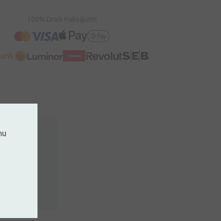
100% Droši maksājumi!
mu