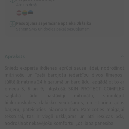
Ātri un droši
Pasūtījuma saņemšana aptiekā 3h laikā
Saņem SMS un dodies pakaļ pasūtījumam
Apraksts
Sniedz eksperta ikdienas aprūpi sausai ādai, nodrošinot
mitrinošu un īpaši barojošu iedarbību divos līmeņos:
tūlītējā: mitrina 24 h garumā un baro ādu, apgādājot to ar
omega 3, 6 un 9; ilgstošā: SKIN PROTECT COMPLEX
saglabā ādu pastāvīgi mitrinātu, stimulējot
hialuronskābes dabisko veidošanos, un stiprina ādas
barjeru, pateicoties niacīnamīdam. Pateicoties maigajai
tekstūrai, tas ir viegli uzklājams un ātri iesūcas ādā,
nodrošinot nekavējošu komfortu. Ļoti laba panesība.