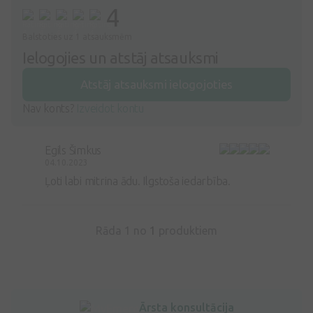
4
Balstoties uz 1 atsauksmēm
Ielogojies un atstāj atsauksmi
Atstāj atsauksmi ielogojoties
Nav konts?
Izveidot kontu
Egils Šimkus
04.10.2023
Ļoti labi mitrina ādu. Ilgstoša iedarbība.
Rāda 1 no
1
produktiem
Ārsta konsultācija