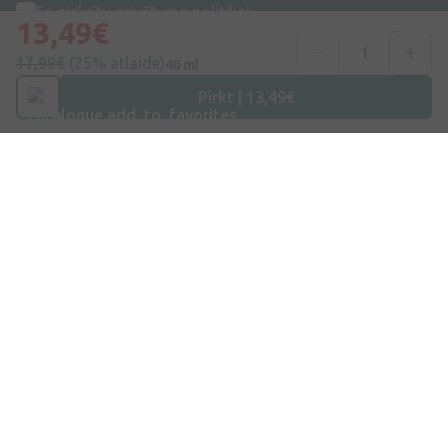
Es piekrītu
privātuma politikai
13,49€
17,99€
(25% atlaide)
40 ml
Pirkt | 13,49€
Adrese
Dzirnieku iela 26, Mārupe, LV-2167, Latvija
Telefona numurs
+371 67840809
E-pasts
info@internetaptieka.lv
Darba laiks
Darba dienās: 8:30 – 17:00