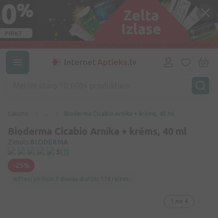
Sākums
...
Bioderma Cicabio Arnika + krēms, 40 ml
Bioderma Cicabio Arnika + krēms, 40 ml
Zīmols:
BIODERMA
5
(1)
-25%
Preci pēdējās
3 dienās
skatījās
114 reizes
1
no 4