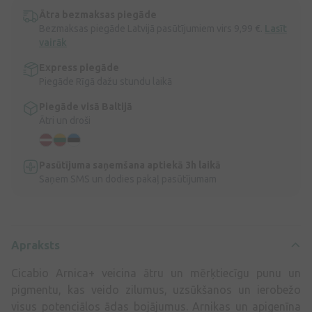
Ātra bezmaksas piegāde
Bezmaksas piegāde Latvijā pasūtījumiem virs 9,99 €.
Lasīt
vairāk
Express piegāde
Piegāde Rīgā dažu stundu laikā
Piegāde visā Baltijā
Ātri un droši
Pasūtījuma saņemšana aptiekā 3h laikā
Saņem SMS un dodies pakaļ pasūtījumam
Apraksts
Cicabio Arnica+ veicina ātru un mērķtiecīgu punu un
pigmentu, kas veido zilumus, uzsūkšanos un ierobežo
visus potenciālos ādas bojājumus. Arnikas un apigenīna