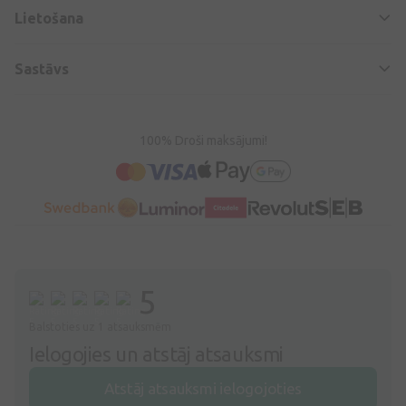
Lietošana
Sastāvs
100% Droši maksājumi!
5
Balstoties uz 1 atsauksmēm
Ielogojies un atstāj atsauksmi
Atstāj atsauksmi ielogojoties