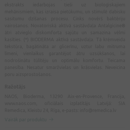
ekstrakts iedarbojas tieši uz bioloģiskajiem
mehānismiem, kas izraisa pietūkumu, un stimulē dabisku
sasitumu dzīšanas procesu. Cinks novērš baktēriju
vairošanos. Novatoriskā aktīvā sastāvdaļa Antalgicine®
ātri atvieglo diskomforta sajūtu un samazina vēlmi
kasīties. (*) BIODERMA aktīvā sastāvdaļa. Tā krēmveida
tekstūra, bagātināta ar glicerīnu, uztur labu mitruma
līmeni, vienlaikus garantējot ātru uzsūkšanos, lai
nodrošinātu tūlītēju un optimālu komfortu. Teicama
panesība. Nesatur smaržvielas un krāsvielas. Neveicina
poru aizsprostošanos.
Ražotājs
NAOS, Bioderma, 13290 Aix-en-Provence, Francija,
www.naos.com, oficiālais izplatītājs Latvijā: SIA
Remedica, Kleistu 24, Rīga, e-pasts:
info@remedica.lv
Vairāk par produktu