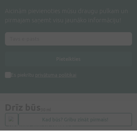
Aicinām pievienoties mūsu draugu pulkam un
pirmajam saņemt visu jaunāko informāciju!
Pieteikties
Es piekrītu
privātuma politikai
Drīz būs
30 ml
Kad būs? Gribu zināt pirmais!
Adrese
Dzirnieku iela 26, Mārupe, LV-2167, Latvija