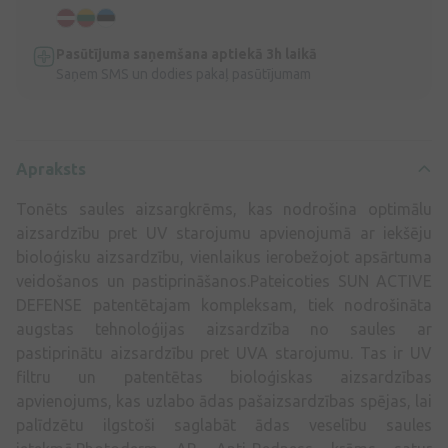
Pasūtījuma saņemšana aptiekā 3h laikā
Saņem SMS un dodies pakaļ pasūtījumam
Apraksts
Tonēts saules aizsargkrēms, kas nodrošina optimālu
aizsardzību pret UV starojumu apvienojumā ar iekšēju
bioloģisku aizsardzību, vienlaikus ierobežojot apsārtuma
veidošanos un pastiprināšanos.Pateicoties SUN ACTIVE
DEFENSE patentētajam kompleksam, tiek nodrošināta
augstas tehnoloģijas aizsardzība no saules ar
pastiprinātu aizsardzību pret UVA starojumu. Tas ir UV
filtru un patentētas bioloģiskas aizsardzības
apvienojums, kas uzlabo ādas pašaizsardzības spējas, lai
palīdzētu ilgstoši saglabāt ādas veselību saules