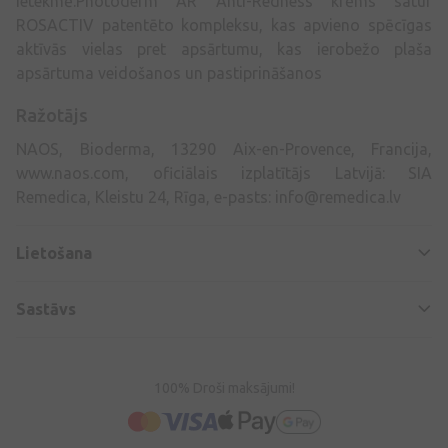
ietekmē.Photoderm AR Anti-Redness krēms satur
ROSACTIV patentēto kompleksu, kas apvieno spēcīgas
aktīvās vielas pret apsārtumu, kas ierobežo plaša
apsārtuma veidošanos un pastiprināšanos
Ražotājs
NAOS, Bioderma, 13290 Aix-en-Provence, Francija,
www.naos.com, oficiālais izplatītājs Latvijā: SIA
Remedica, Kleistu 24, Rīga, e-pasts:
info@remedica.lv
Lietošana
Sastāvs
100% Droši maksājumi!