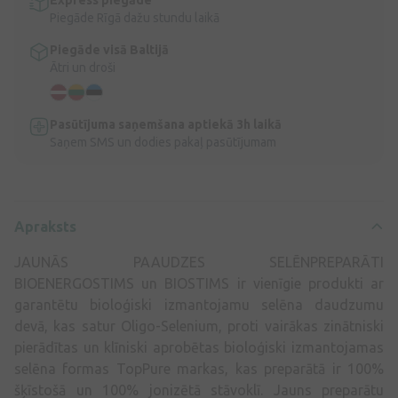
Piegāde Rīgā dažu stundu laikā
Piegāde visā Baltijā
Ātri un droši
Pasūtījuma saņemšana aptiekā 3h laikā
Saņem SMS un dodies pakaļ pasūtījumam
Apraksts
JAUNĀS PAAUDZES SELĒNPREPARĀTI
BIOENERGOSTIMS un BIOSTIMS ir vienīgie produkti ar
garantētu bioloģiski izmantojamu selēna daudzumu
devā, kas satur Oligo-Selenium, proti vairākas zinātniski
pierādītas un klīniski aprobētas bioloģiski izmantojamas
selēna formas TopPure markas, kas preparātā ir 100%
šķīstošā un 100% jonizētā stāvoklī. Jauns preparātu