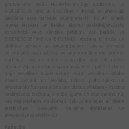
gatavošanas veids NGSP-Technology nodrošina, ka
BIOENERGOSTIMS un BIOSTIMS ir drošāki un efektīvāki
lietošanā nekā parastie selēnpreparāti, kā arī sniedz
jaunas iespējas un lielāku labumu patērētājam.Ārstu
uzraudzībā veikti klīniskie pētījumi, kas parāda, ka
BIOENERGOSTIMS un BIOSTIMS lietošana ir droša un
efektīva bērniem un pieaugušajiem:– veicina normālu
vairogdziedzera darbību;– veicina normālu imūnsistēmas
darbību;– veicina šūnu aizsardzību pret oksidatīvo
stresu;– veicina normālu spermatoģenēzi;– palīdz uzturēt
nagu veselību;– palīdz uzturēt matu veselību;– uzlabo
dzīves kvalitāti un veselību, fizisko, psiholoģisko un
emocionālo funkcionēšanu bez blakus efektiem;– mazina
saslimšanas biežumu, slimību ilgumu un zāļu daudzumu,
kas nepieciešams ārstēšanai;– labi kombinējas ar citiem
ārstējošiem līdzekļiem;– palielina ārstēšanas un
atveseļošanas efektivitāti.
Ražotājs