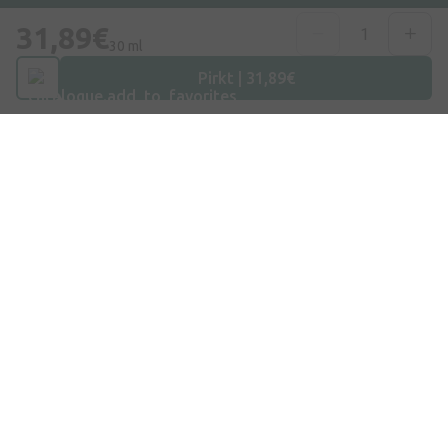
31,89€
30 ml
Pirkt | 31,89€
Adrese
Dzirnieku iela 26, Mārupe, LV-2167, Latvija
Telefona numurs
+371 67840809
E-pasts
info@internetaptieka.lv
Darba laiks
Darba dienās: 8:30 – 17:00