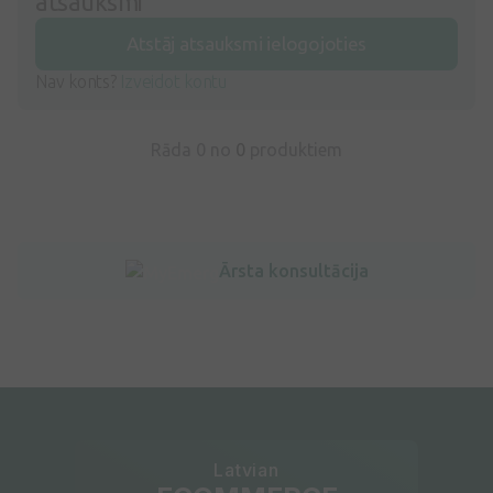
atsauksmi
Atstāj atsauksmi ielogojoties
Nav konts?
Izveidot kontu
Rāda 0 no
0
produktiem
Ārsta konsultācija
Latvian