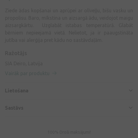
Ziede ādas kopšanai un aprūpei ar olīveļļu, bišu vasku un
propolisu. Baro, mīkstina un aizsargā ādu, veidojot maigu
aizsargkārtu. Uzglabāt istabas temperatūrā. Glabāt
bērniem nepieejamā vietā. Nelietot, ja ir paaugstināta
jutība vai alerģija pret kādu no sastāvdaļām.
Ražotājs
SIA Deiro, Latvija
Vairāk par produktu
Lietošana
Sastāvs
100% Droši maksājumi!