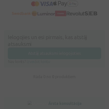
Ielogojies un esi pirmais, kas atstāj
atsauksmi
Atstāj atsauksmi ielogojoties
Nav konts?
Izveidot kontu
Rāda 0 no
0
produktiem
Ārsta konsultācija