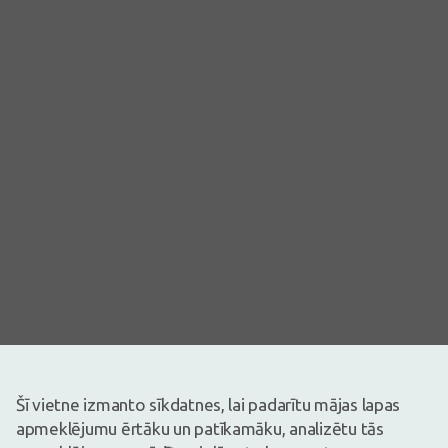
Šī vietne izmanto sīkdatnes, lai padarītu mājas lapas
Attēlam ir ilustratīva nozīme
apmeklējumu ērtāku un patīkamāku, analizētu tās
4,99€