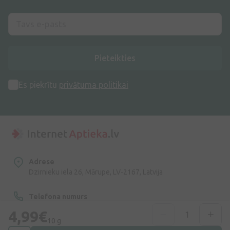
Pieteikties
Es piekrītu
privātuma politikai
Adrese
Dzirnieku iela 26, Mārupe, LV-2167, Latvija
Telefona numurs
+371 67840809
4,99€
10 g