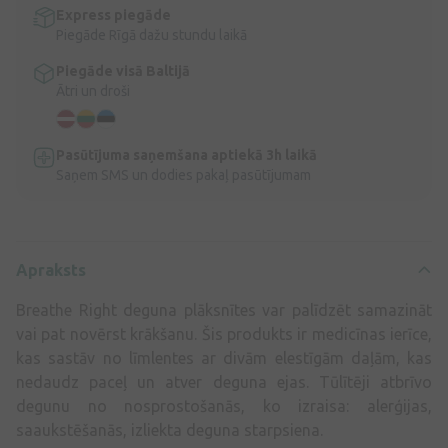
Express piegāde
Piegāde Rīgā dažu stundu laikā
Piegāde visā Baltijā
Ātri un droši
Pasūtījuma saņemšana aptiekā 3h laikā
Saņem SMS un dodies pakaļ pasūtījumam
Apraksts
Breathe Right deguna plāksnītes var palīdzēt samazināt
vai pat novērst krākšanu. Šis produkts ir medicīnas ierīce,
kas sastāv no līmlentes ar divām elestīgām daļām, kas
nedaudz paceļ un atver deguna ejas. Tūlītēji atbrīvo
degunu no nosprostošanās, ko izraisa: alerģijas,
saaukstēšanās, izliekta deguna starpsiena.