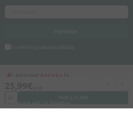
Pieteikties
Es piekrītu
privātuma politikai
25,99€
30 gb.
Adrese
Dzirnieku iela 26, Mārupe, LV-2167, Latvija
Pirkt | 25,99€
Telefona numurs
+371 67840809
E-pasts