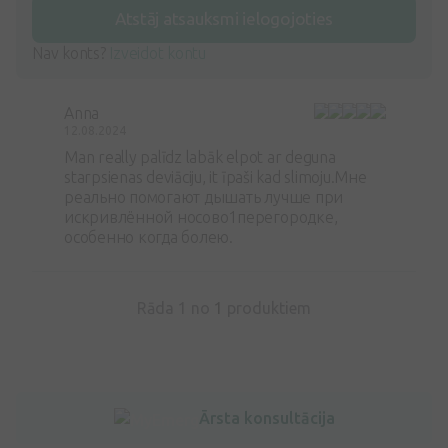
Atstāj atsauksmi ielogojoties
Nav konts?
Izveidot kontu
Anna
12.08.2024
Man really palīdz labāk elpot ar deguna
starpsienas deviāciju, it īpaši kad slimoju.Мне
реально помогают дышать лучше при
искривлённой носово1перегородке,
особенно когда болею.
Rāda 1 no
1
produktiem
Ārsta konsultācija