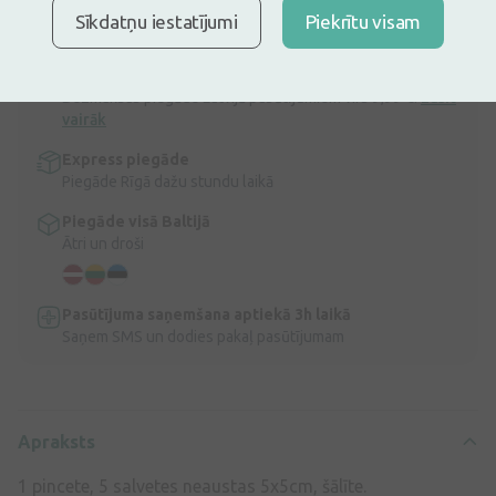
Brūču pārsiešanas komplekts, sterils, vienreizējai lietošanai.
Sīkdatņu iestatījumi
Piekrītu visam
Apraksts
Ātra bezmaksas piegāde
Bezmaksas piegāde Latvijā pasūtījumiem virs 9,99 €.
Lasīt
vairāk
Express piegāde
Piegāde Rīgā dažu stundu laikā
Piegāde visā Baltijā
Ātri un droši
Pasūtījuma saņemšana aptiekā 3h laikā
Saņem SMS un dodies pakaļ pasūtījumam
Apraksts
1 pincete, 5 salvetes neaustas 5x5cm, šālīte.