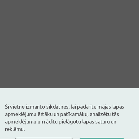
Šī vietne izmanto sīkdatnes, lai padarītu mājas lapas
Attēlam ir ilustratīva nozīme
apmeklējumu ērtāku un patīkamāku, analizētu tās
0,93€
1,09€
(15% atlaide)
apmeklējumu un rādītu pielāgotu lapas saturu un
reklāmu.
30 dienu zemākā: 1,09€ (-15%)
Ir noliktavā
Atlikuši tikai 15