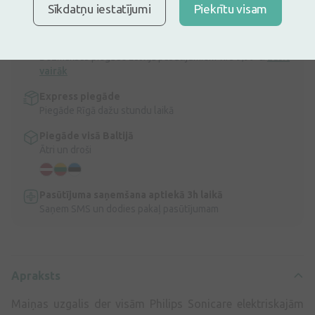
Maināmie uzgaļi.
Sīkdatņu iestatījumi
Piekrītu visam
Apraksts
Ātra bezmaksas piegāde
Bezmaksas piegāde Latvijā pasūtījumiem virs 9,99 €.
Lasīt
vairāk
Express piegāde
Piegāde Rīgā dažu stundu laikā
Piegāde visā Baltijā
Ātri un droši
Pasūtījuma saņemšana aptiekā 3h laikā
Saņem SMS un dodies pakaļ pasūtījumam
Apraksts
Maiņas uzgalis der visām Philips Sonicare elektriskajām