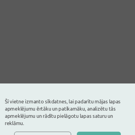
Šī vietne izmanto sīkdatnes, lai padarītu mājas lapas
apmeklējumu ērtāku un patīkamāku, analizētu tās
apmeklējumu un rādītu pielāgotu lapas saturu un
Attēlam ir ilustratīva nozīme
reklāmu.
Drīz būs