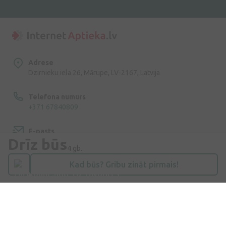
Adrese
Dzirnieku iela 26, Mārupe, LV-2167, Latvija
Telefona numurs
+371 67840809
E-pasts
Drīz būs
info@internetaptieka.lv
4 gb.
Kad būs? Gribu zināt pirmais!
Darba laiks
Darba dienās: 8:30 – 17:00