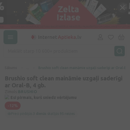
Sākums
...
Brushio soft clean maināmie uzgaļi saderīgi ar Oral-B, 4
Brushio soft clean maināmie uzgaļi saderīgi
ar Oral-B, 4 gb.
Zīmols:
BRUSHIO
Esi pirmais, kurš sniedz vērtējumu
-12%
Preci pēdējās
3 dienās
skatījās
95 reizes