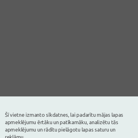
Šī vietne izmanto sīkdatnes, lai padarītu mājas lapas
apmeklējumu ērtāku un patīkamāku, analizētu tās
Attēlam ir ilustratīva nozīme
apmeklējumu un rādītu pielāgotu lapas saturu un
reklāmu.