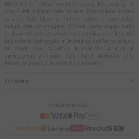
BRUSHIO Soft Clean maināmie uzgaļi, kas saderīgi ar
Oral-B elektriskajām zobu birstēm. Nomaināmas birstes
galviņas Soft Clean ar DuPont sariem ir paredzētas
maigai zobu un smaganu tīrīšanai. Apaļo uzgaļu sariņi
spēj nosegt zobu no visām pusēm.Indikatora zilie sariņi
ļauj noteikt, kad uzgalis ir jānomaina: kad tie nolietojas,
tie zaudē savu sākotnējo krāsu.Birstes galviņas ir
savietojamas ar lielāko daļu Oral-B elektrisko zobu
birstes, izņemot iO un soniskajām birstēm.*
Lietošana
100% Droši maksājumi!