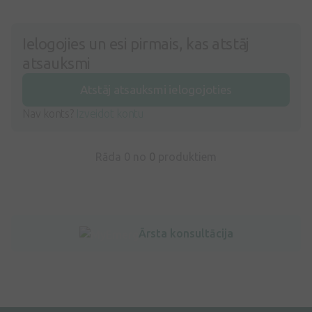
Ielogojies un esi pirmais, kas atstāj
atsauksmi
Atstāj atsauksmi ielogojoties
Nav konts?
Izveidot kontu
Rāda 0 no
0
produktiem
Ārsta konsultācija