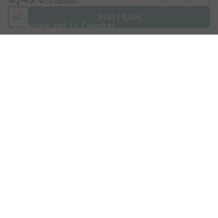
10 tabletes
E-pasts
Pirkt | 0,49€
info@internetaptieka.lv
Darba laiks
Darba dienās: 8:30 – 17:00
Iepirkšanās
Piegāde
Apmaksa
Jautājumi un atbildes
Dāvanu kartes
Zīmoli