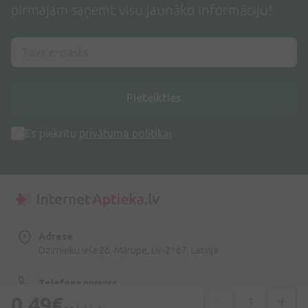
pirmajam saņemt visu jaunāko informāciju!
Pieteikties
Es piekrītu
privātuma politikai
Adrese
Dzirnieku iela 26, Mārupe, LV-2167, Latvija
Telefona numurs
+371 67840809
0,49€