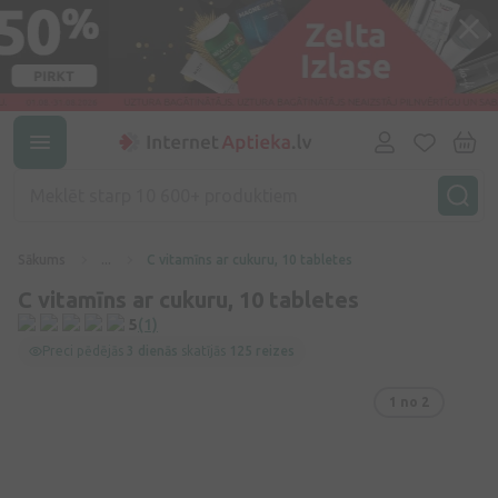
Sākums
...
C vitamīns ar cukuru, 10 tabletes
C vitamīns ar cukuru, 10 tabletes
5
(1)
Preci pēdējās
3 dienās
skatījās
125 reizes
1
no 2