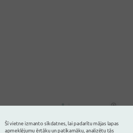
Attēlam ir ilustratīva nozīme
0,49€
Šī vietne izmanto sīkdatnes, lai padarītu mājas lapas
apmeklējumu ērtāku un patīkamāku, analizētu tās
Ir noliktavā
Atlicis nedaudz