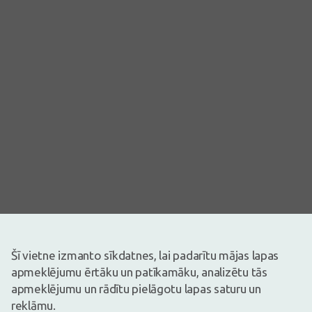
Attēlam ir ilustratīva nozīme
Šī vietne izmanto sīkdatnes, lai padarītu mājas lapas
14,80€
apmeklējumu ērtāku un patīkamāku, analizētu tās
apmeklējumu un rādītu pielāgotu lapas saturu un
Ir noliktavā
Atlicis nedaudz
reklāmu.