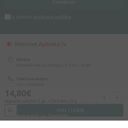
Pieteikties
Es piekrītu
privātuma politikai
Adrese
Dzirnieku iela 26, Mārupe, LV-2167, Latvija
Telefona numurs
+371 67840809
14,80€
E-pasts
vaginālās svecītes 3 gb. + 2% krēms 20 g
info@internetaptieka.lv
Pirkt | 14,80€
Darba laiks
Darba dienās: 8:30 – 17:00