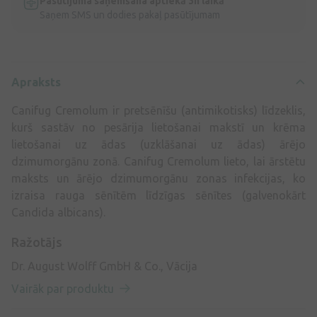
Pasūtījuma saņemšana aptiekā 3h laikā
Saņem SMS un dodies pakaļ pasūtījumam
Apraksts
Canifug Cremolum ir pretsēnīšu (antimikotisks) līdzeklis,
kurš sastāv no pesārija lietošanai makstī un krēma
lietošanai uz ādas (uzklāšanai uz ādas) ārējo
dzimumorgānu zonā. Canifug Cremolum lieto, lai ārstētu
maksts un ārējo dzimumorgānu zonas infekcijas, ko
izraisa rauga sēnītēm līdzīgas sēnītes (galvenokārt
Candida albicans).
Ražotājs
Dr. August Wolff GmbH & Co., Vācija
Vairāk par produktu