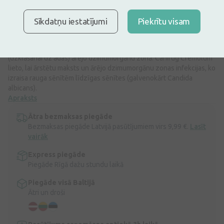
Pirms zāļu lietošanas uzmanīgi izlasiet lietošanas instrukciju vai
atbilstošu informāciju uz iepakojuma. Par zāļu lietošanu
konsultēties pie ārsta vai farmaceita.
Sīkdatņu iestatījumi
Piekrītu visam
ZĀĻU NEPAMATOTA LIETOŠANA IR KAITĪGA VESELĪBAI
Canifug Cremolum ir pretsēnīšu (antimikotisks) līdzeklis, kurš
sastāv no pesārija lietošanai makstī un krēma lietošanai uz ādas
(uzklāšanai uz ādas) ārējo dzimumorgānu zonā. Canifug Cremolum
lieto, lai ārstētu maksts un ārējo dzimumorgānu zonas infekcijas, ko
izraisa rauga sēnītēm līdzīgas sēnītes (galvenokārt Candida
albicans).
Apraksts
Ātra bezmaksas piegāde
Bezmaksas piegāde Latvijā pasūtījumiem virs 9,99 €.
Lasīt
vairāk
Express piegāde
Piegāde Rīgā dažu stundu laikā
Piegāde visā Baltijā
Ātri un droši