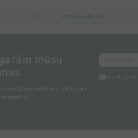
Ārsta konsultācija
 garām mūsu
umus
Es piekrītu
priv
s mūsu draugu pulkam un pirmajam
informāciju!