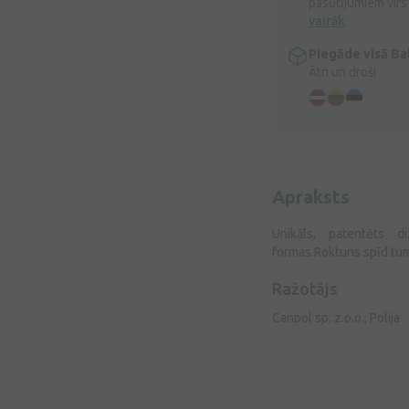
pasūtījumiem virs
vairāk
Piegāde visā Bal
Ātri un droši
Apraksts
Unikāls, patentēts di
formas.Rokturis spīd tu
Ražotājs
Canpol sp. z.o.o., Polija