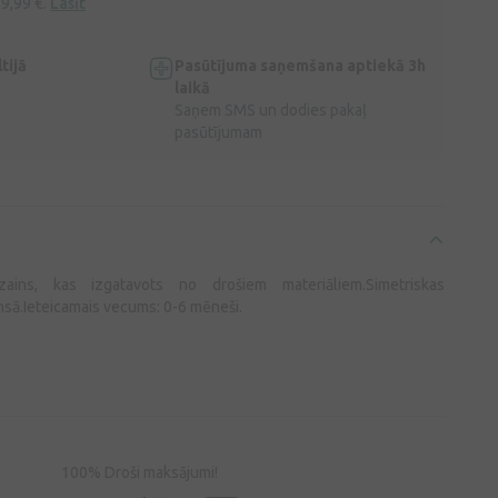
 9,99 €.
Lasīt
tijā
Pasūtījuma saņemšana aptiekā 3h
laikā
Saņem SMS un dodies pakaļ
pasūtījumam
zains, kas izgatavots no drošiem materiāliem.Simetriskas
msā.Ieteicamais vecums: 0-6 mēneši.
100% Droši maksājumi!