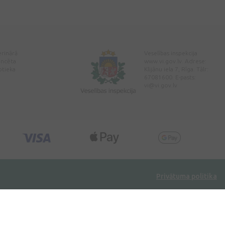
erinārā
Veselības inspekcija
encēta
www.vi.gov.lv. Adrese:
ptieka
Klijānu iela 7, Rīga. Tālr:
67081600. E-pasts:
vi@vi.gov.lv
Privātuma politika