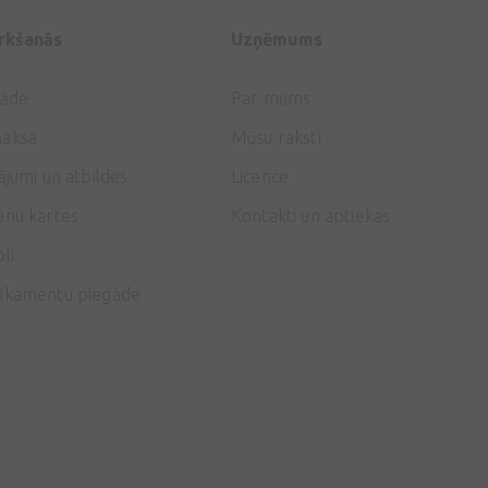
irkšanās
Uzņēmums
gāde
Par mums
aksa
Mūsu raksti
ājumi un atbildes
Licence
anu kartes
Kontakti un aptiekas
li
ikamentu piegāde