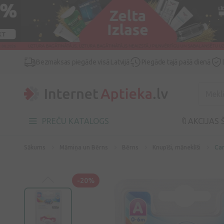
Bezmaksas piegāde visā Latvijā
Piegāde tajā pašā dienā
PREČU KATALOGS
🔖AKCIJAS 
Sākums
Māmiņa un Bērns
Bērns
Knupīši, māneklīši
Can
-20%