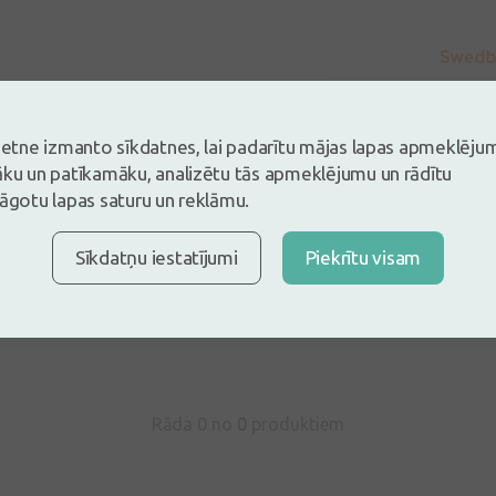
vietne izmanto sīkdatnes, lai padarītu mājas lapas apmeklēju
āku un patīkamāku, analizētu tās apmeklējumu un rādītu
lāgotu lapas saturu un reklāmu.
s un esi pirmais, kas atstāj atsauksmi
Sīkdatņu iestatījumi
Piekrītu visam
tsauksmi ielogojoties
Nav konts?
Izveidot kontu
Rāda 0 no
0
produktiem