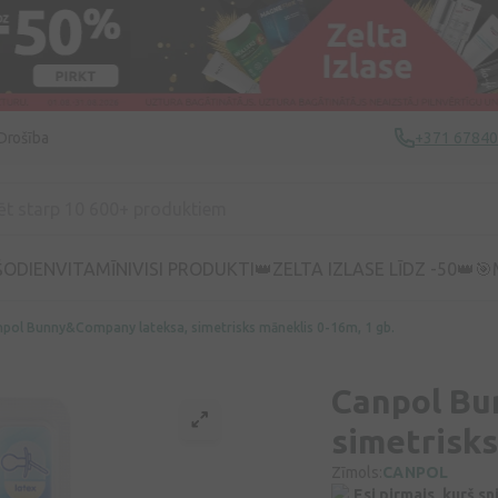
Drošība
+371 6784
ŠODIEN
VITAMĪNI
VISI PRODUKTI
👑ZELTA IZLASE LĪDZ -50👑
🎯
pol Bunny&Company lateksa, simetrisks māneklis 0-16m, 1 gb.
Canpol Bu
simetrisks
Zīmols:
CANPOL
Esi pirmais, kurš s