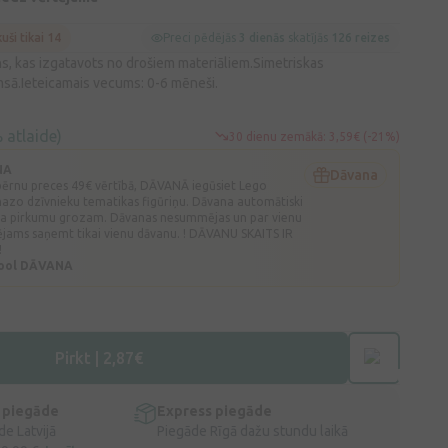
kuši tikai 14
Preci pēdējās
3 dienās
skatījās
126 reizes
ns, kas izgatavots no drošiem materiāliem.Simetriskas
msā.Ieteicamais vecums: 0-6 mēneši.
 atlaide)
30 dienu zemākā: 3,59€ (-21%)
NA
Dāvana
 bērnu preces 49€ vērtībā, DĀVANĀ iegūsiet Lego
mazo dzīvnieku tematikas figūriņu. Dāvana automātiski
ota pirkumu grozam. Dāvanas nesummējas un par vienu
ējams saņemt tikai vienu dāvanu. ! DĀVANU SKAITS IR
!
hool DĀVANA
Pirkt | 2,87€
 piegāde
Express piegāde
e Latvijā
Piegāde Rīgā dažu stundu laikā