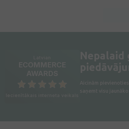
Nepalaid
Latvian
ECOMMERCE
piedāvāj
AWARDS
Aicinām pievienotie
saņemt visu jaunāko 
Iecienītākais interneta veikals