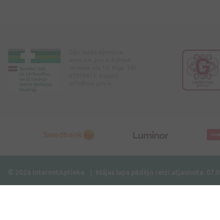
Zāļu Valsts aģentūra
www.zva.gov.lv Adrese:
Jersikas iela 15, Rīga. Tālr:
67078424. E-pasts:
info@zva.gov.lv
© 2026 InternetAptieka
Mājas lapa pēdējo reizi atjaunota: 07.