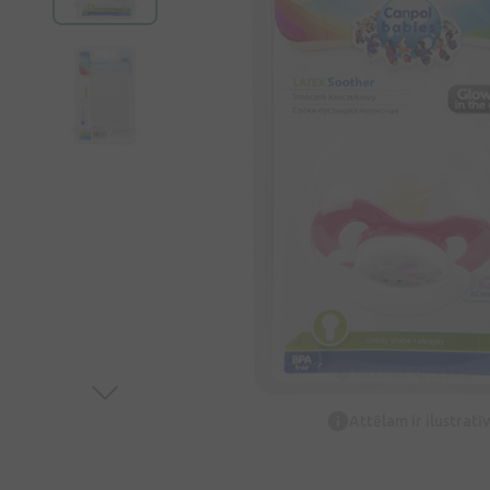
Attēlam ir ilustrat