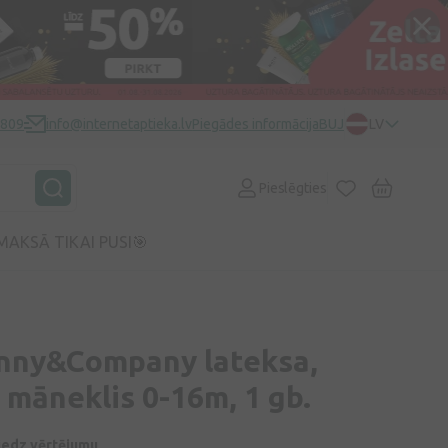
0809
info@internetaptieka.lv
Piegādes informācija
BUJ
LV
Pieslēgties
MAKSĀ TIKAI PUSI🎯
nny&Company lateksa,
 māneklis 0-16m, 1 gb.
niedz vērtējumu