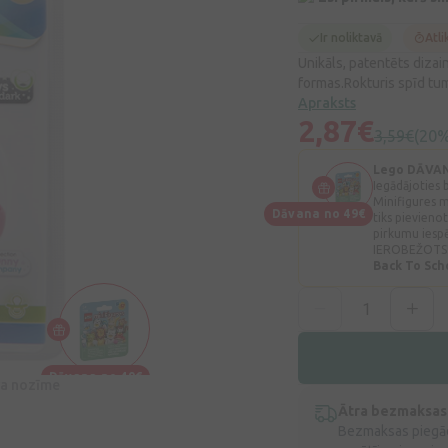
Ir noliktavā
Atli
Unikāls, patentēts dizai
formas.Rokturis spīd tu
Apraksts
2,87€
3,59€
(20%
Lego DĀVA
Iegādājoties
Minifigures 
Dāvana no 49€
tiks pievien
pirkumu iesp
IEROBEŽOTS
Back To Sc
Dāvana no 49€
īva nozīme
Ātra bezmaksas
Bezmaksas piegād