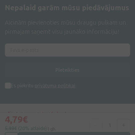
Nepalaid garām mūsu piedāvājumus
Aicinām pievienoties mūsu draugu pulkam un
pirmajam saņemt visu jaunāko informāciju!
Pieteikties
Es piekrītu
privātuma politikai
4,79€
5,99€
(20% atlaide)
1 gb.
Adrese