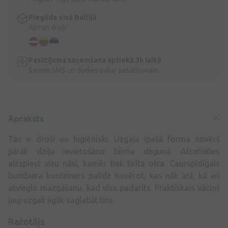
Piegāde visā Baltijā
Ātri un droši
Pasūtījuma saņemšana aptiekā 3h laikā
Saņem SMS un dodies pakaļ pasūtījumam
Apraksts
Tas ir droši un higiēniski. Uzgaļa īpašā forma novērš
pārāk dziļu ievietošanu bērna degunā. Atcerieties
aizspiest vieu nāsi, kamēr tiek tīrīta otra. Caurspīdīgais
bumbiera konteiners palīdz novērot, kas nāk ārā, kā arī
atvieglo mazgāšanu, kad viss padarīts. Praktiskais vāciņš
ļauj uzgali ilgāk saglabāt tīru.
Ražotājs