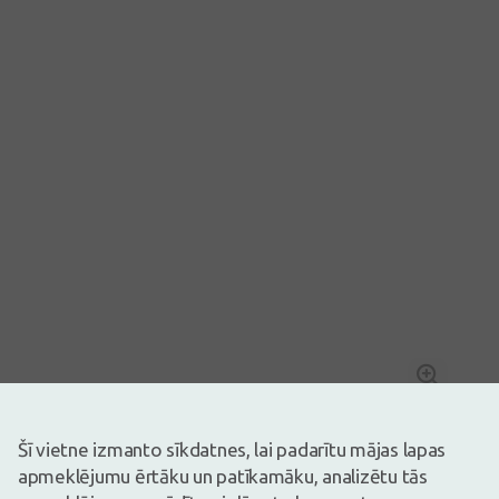
Šī vietne izmanto sīkdatnes, lai padarītu mājas lapas
apmeklējumu ērtāku un patīkamāku, analizētu tās
Dāvana no 49€
Attēlam ir ilustratīva nozīme