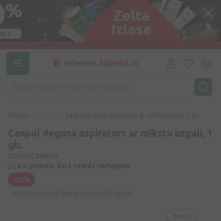
Sākums
...
Canpol deguna aspirators ar mīkstu uzgali, 1 gb.
Canpol deguna aspirators ar mīkstu uzgali, 1
gb.
Zīmols:
CANPOL
Esi pirmais, kurš sniedz vērtējumu
-20%
Preci pēdējās
3 dienās
skatījās
112 reizes
1
no 2