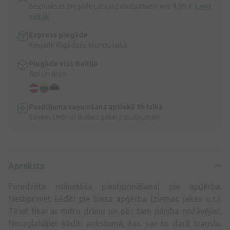
Bezmaksas piegāde Latvijā pasūtījumiem virs 9,99 €.
Lasīt
vairāk
Express piegāde
Piegāde Rīgā dažu stundu laikā
Piegāde visā Baltijā
Ātri un droši
Pasūtījuma saņemšana aptiekā 3h laikā
Saņem SMS un dodies pakaļ pasūtījumam
Apraksts
Paredzēta māneklīša piestiprināšanai pie apģērba.
Nestipriniet ķēdīti pie bieza apģērba (ziemas jakas u.c.).
Tīriet tikai ar mitru drānu un pēc tam pilnība nožāvējiet.
Neuzglabājiet ķēdīti aukstumā, kas var to darīt trauslu.