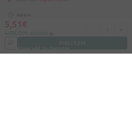
Adrese
Dzirnieku iela 26, Mārupe, LV-2167, Latvija
5,51€
6,89€
(20% atlaide)
1 gb.
Telefona numurs
+371 67840809
Pirkt | 5,51€
E-pasts
info@internetaptieka.lv
Darba laiks
Darba dienās: 8:30 – 17:00
Iepirkšanās