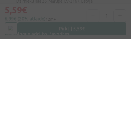
Dzirnieku iela 26, Mārupe, LV-2167, Latvija
5,59€
Telefona numurs
6,99€
(20% atlaide)
12m+
+371 67840809
Pirkt | 5,59€
E-pasts
info@internetaptieka.lv
Darba laiks
Darba dienās: 8:30 – 17:00
Iepirkšanās
Piegāde
Apmaksa