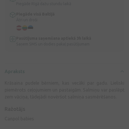
Piegāde Rīgā dažu stundu laikā
Piegāde visā Baltijā
Ātri un droši
Pasūtījuma saņemšana aptiekā 3h laikā
Saņem SMS un dodies pakaļ pasūtījumam
Apraksts
Krāsaina pudele bērniem, kas vecāki par gadu. Lieliski
piemērots ceļojumiem un pastaigām. Salmiņu var paslēpt
zem vāciņa, tādejādi novēršot salmiņa sasmērēšanos.
Ražotājs
Canpol babies