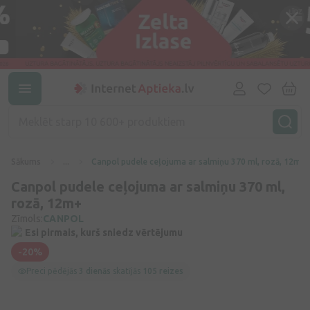
Sākums
...
Canpol pudele ceļojuma ar salmiņu 370 ml, rozā, 12m+
Canpol pudele ceļojuma ar salmiņu 370 ml,
rozā, 12m+
Zīmols:
CANPOL
Esi pirmais, kurš sniedz vērtējumu
-20%
Preci pēdējās
3 dienās
skatījās
105 reizes