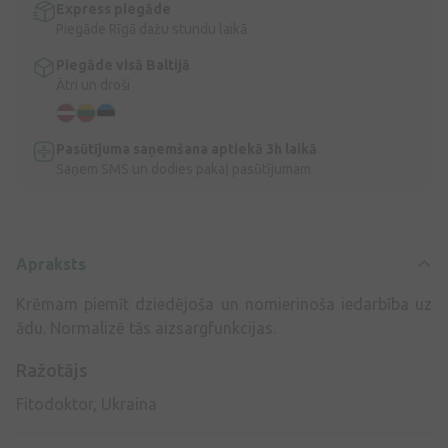
Express piegāde
Piegāde Rīgā dažu stundu laikā
Piegāde visā Baltijā
Ātri un droši
Pasūtījuma saņemšana aptiekā 3h laikā
Saņem SMS un dodies pakaļ pasūtījumam
Apraksts
Krēmam piemīt dziedējoša un nomierinoša iedarbība uz
ādu. Normalizē tās aizsargfunkcijas.
Ražotājs
Fitodoktor, Ukraina