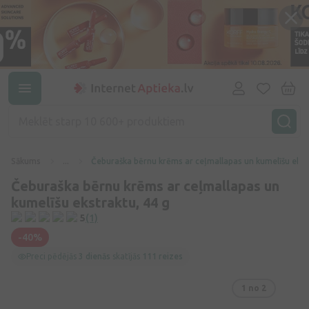
Sākums
...
Čeburaška bērnu krēms ar ceļmallapas un kumelīšu ekst
Čeburaška bērnu krēms ar ceļmallapas un
kumelīšu ekstraktu, 44 g
5
(1)
-40%
Preci pēdējās
3 dienās
skatījās
111 reizes
1
no 2