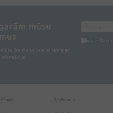
 garām mūsu
umus
Es piekrītu
priv
s mūsu draugu pulkam un pirmajam
informāciju!
irkšanās
Uzņēmums