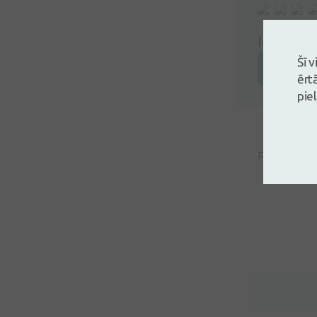
Ielogoji
Šī 
Atstāj a
ērt
pie
Rita Kočer