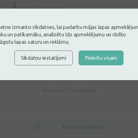
4
Balstoties uz 1 atsauksmēm
es un atstāj atsauksmi
vietne izmanto sīkdatnes, lai padarītu mājas lapas apmeklēju
tsauksmi ielogojoties
Nav konts?
Izveidot kontu
āku un patīkamāku, analizētu tās apmeklējumu un rādītu
lāgotu lapas saturu un reklāmu.
Sīkdatņu iestatījumi
Piekrītu visam
ova
10.11.2023
Rāda 1 no
1
produktiem
Ārsta konsultācija