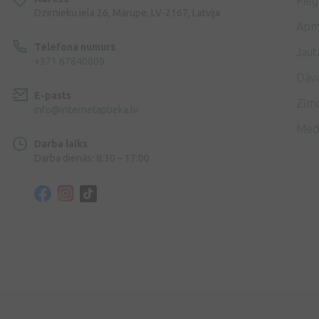
Pie
Dzirnieku iela 26, Mārupe, LV-2167, Latvija
Apm
Telefona numurs
Jaut
+371 67840809
Dāv
E-pasts
Zīmo
info@internetaptieka.lv
Med
Darba laiks
Darba dienās: 8:30 – 17:00