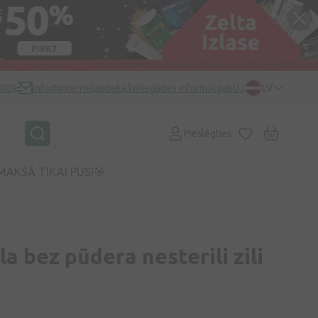
0809
info@internetaptieka.lv
Piegādes informācija
BUJ
LV
Pieslēgties
MAKSĀ TIKAI PUSI🎯
la bez pūdera nesterili zili