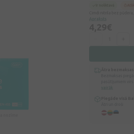
Ir noliktavā
Atli
Cimdi nitrila bez pūdera,
Apraksts
4,29€
Ātra bezmaksas
Bezmaksas piegād
pasūtījumiem virs
vairāk
Piegāde visā Bal
Ātri un droši
īva nozīme