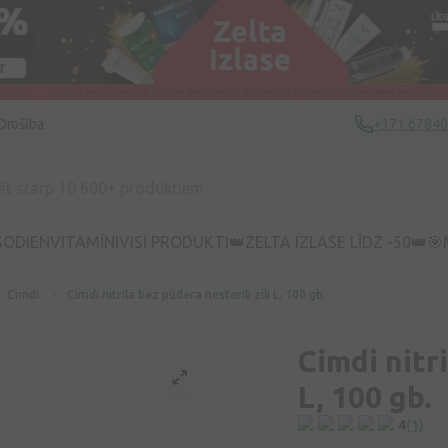
Drošība
+371 6784
ŠODIEN
VITAMĪNI
VISI PRODUKTI
👑ZELTA IZLASE LĪDZ -50👑
🎯
Cimdi
Cimdi nitrila bez pūdera nesterili zili L, 100 gb.
Cimdi nitri
L, 100 gb.
4
(1)