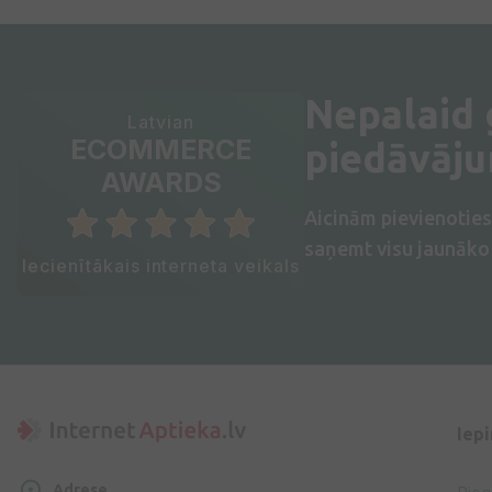
Nepalaid
Latvian
ECOMMERCE
piedāvāj
AWARDS
Aicinām pievienotie
saņemt visu jaunāko 
Iecienītākais interneta veikals
Iep
Adrese