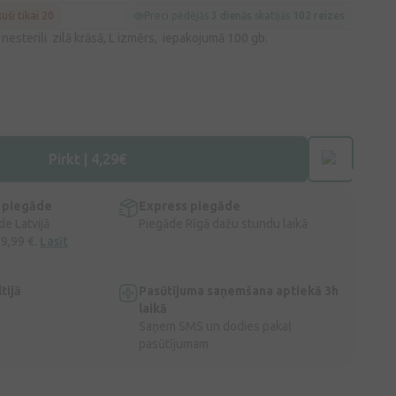
kuši tikai 20
Preci pēdējās
3 dienās
skatījās
102 reizes
 nesterili zilā krāsā, L izmērs, iepakojumā 100 gb.
Pirkt | 4,29€
 piegāde
Express piegāde
e Latvijā
Piegāde Rīgā dažu stundu laikā
 9,99 €.
Lasīt
tijā
Pasūtījuma saņemšana aptiekā 3h
laikā
Saņem SMS un dodies pakaļ
pasūtījumam