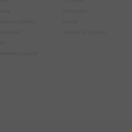
gāde
Par mums
aksa
Mūsu raksti
ājumi un atbildes
Licence
anu kartes
Kontakti un aptiekas
li
ikamentu piegāde