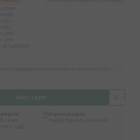
cis nedaudz
Preci pēdējās
3 dienās
skatījās
140 reizes
U CELMI
INULĪNS
m LP01
m LP02
us LR04
us LR05
 var lactis BS01
Uztura bagātinātājs neaizstāj pilnvērtīgu un sabalansētu uzturu!
Pirkt | 14,89€
 piegāde
Express piegāde
e Latvijā
Piegāde Rīgā dažu stundu laikā
 9,99 €.
Lasīt