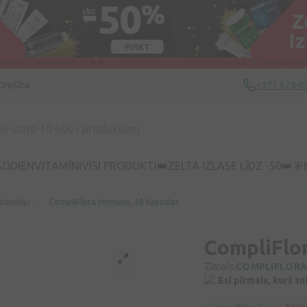
Drošība
+371 6784
ŠODIEN
VITAMĪNI
VISI PRODUKTI
👑ZELTA IZLASE LĪDZ -50👑
🎯
obiotiķi
CompliFlora Immuno, 30 kapsulas
CompliFlo
Zīmols:
COMPLIFLOR
Esi pirmais, kurš s