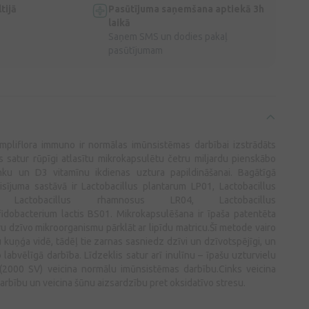
tijā
Pasūtījuma saņemšana aptiekā 3h
laikā
Saņem SMS un dodies pakaļ
pasūtījumam
pliflora immuno ir normālas imūnsistēmas darbībai izstrādāts
as satur rūpīgi atlasītu mikrokapsulētu četru miljardu pienskābo
inku un D3 vitamīnu ikdienas uztura papildināšanai. Bagātīgā
isījuma sastāvā ir Lactobacillus plantarum LP01, Lactobacillus
Lactobacillus rhamnosus LR04, Lactobacillus
dobacterium lactis BS01. Mikrokapsulēšana ir īpaša patentēta
tru dzīvo mikroorganismu pārklāt ar lipīdu matricu.Šī metode vairo
kuņģa vidē, tādēļ tie zarnas sasniedz dzīvi un dzīvotspējīgi, un
 labvēlīgā darbība. Līdzeklis satur arī inulīnu – īpašu uzturvielu
 (2000 SV) veicina normālu imūnsistēmas darbību.Cinks veicina
rbību un veicina šūnu aizsardzību pret oksidatīvo stresu.