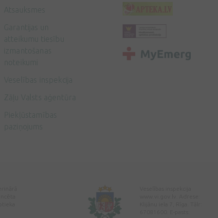
Atsauksmes
Garantijas un
atteikumu tiesību
izmantošanas
noteikumi
Veselības inspekcija
Zāļu Valsts aģentūra
Piekļūstamības
paziņojums
erinārā
Veselības inspekcija
encēta
www.vi.gov.lv. Adrese:
ptieka
Klijānu iela 7, Rīga. Tālr:
67081600. E-pasts: