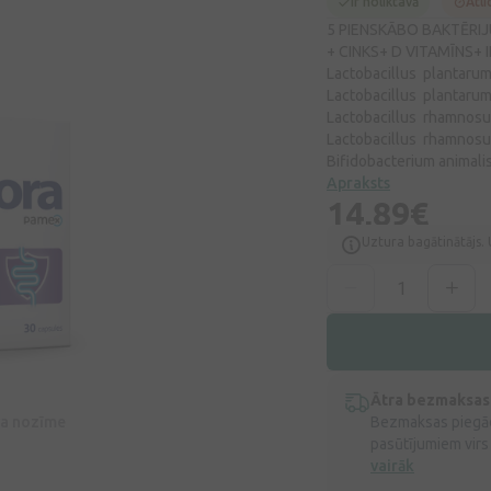
Ir noliktavā
Atli
5 PIENSKĀBO BAKTĒRIJ
+ CINKS+ D VITAMĪNS+ 
Lactobacillus plantaru
Lactobacillus plantaru
Lactobacillus rhamnos
Lactobacillus rhamnos
Bifidobacterium animalis
Apraksts
14,89€
Uztura bagātinātājs. 
Ātra bezmaksas
īva nozīme
Bezmaksas piegād
pasūtījumiem virs
vairāk