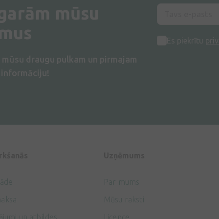
 garām mūsu
umus
Es piekrītu
priv
s mūsu draugu pulkam un pirmajam
informāciju!
irkšanās
Uzņēmums
gāde
Par mums
aksa
Mūsu raksti
ājumi un atbildes
Licence