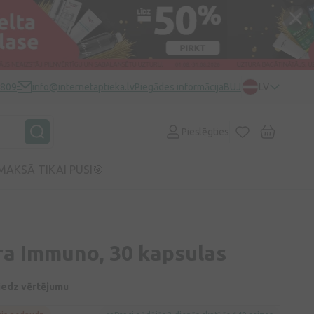
0809
info@internetaptieka.lv
Piegādes informācija
BUJ
LV
Pieslēgties
MAKSĀ TIKAI PUSI🎯
ra Immuno, 30 kapsulas
A
niedz vērtējumu