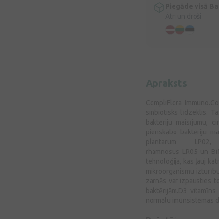
Piegāde visā Bal
Ātri un droši
Apraksts
CompliFlora Immuno.Com
sinbiotisks līdzeklis. T
baktēriju maisījumu, c
pienskābo baktēriju ma
plantarum LP02, 
rhamnosus LR05 un Bifi
tehnoloģija, kas ļauj ka
mikroorganismu izturību 
zarnās var izpausties to
baktērijām.D3 vitamīns
normālu imūnsistēmas da