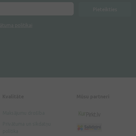
Pieteikties
ātuma politikai
Kvalitāte
Mūsu partneri
Maksājumu drošība
Privātuma un sīkdatņu
politika