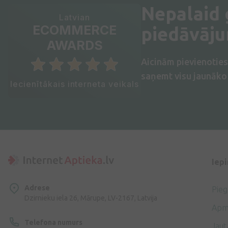
Nepalaid
Latvian
ECOMMERCE
piedāvāj
AWARDS
Aicinām pievienotie
saņemt visu jaunāko 
Iecienītākais interneta veikals
Iep
Adrese
Pie
Dzirnieku iela 26, Mārupe, LV-2167, Latvija
Apm
Telefona numurs
Jaut