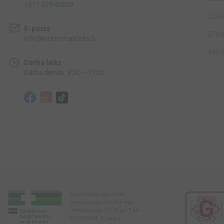
+371 67840809
Dāv
E-pasts
Zīmo
info@internetaptieka.lv
Med
Darba laiks
Darba dienās: 8:30 – 17:00
Zāļu Valsts aģentūra
www.zva.gov.lv Adrese:
Jersikas iela 15, Rīga. Tālr:
67078424. E-pasts: