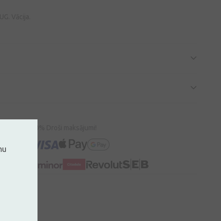
G. Vācija.
100% Droši maksājumi!
mu