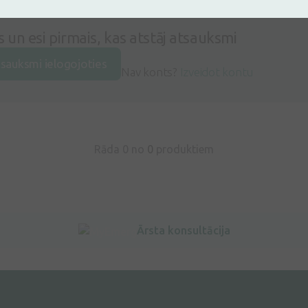
s un esi pirmais, kas atstāj atsauksmi
tsauksmi ielogojoties
Nav konts?
Izveidot kontu
Rāda 0 no
0
produktiem
Ārsta konsultācija