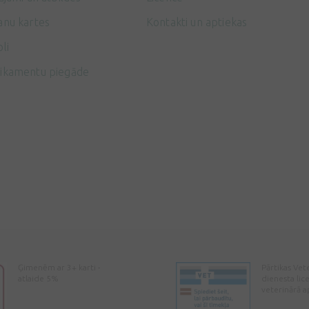
anu kartes
Kontakti un aptiekas
li
ikamentu piegāde
Ģimenēm ar 3+ karti -
Pārtikas Vet
atlaide 5%
dienesta lic
veterinārā a