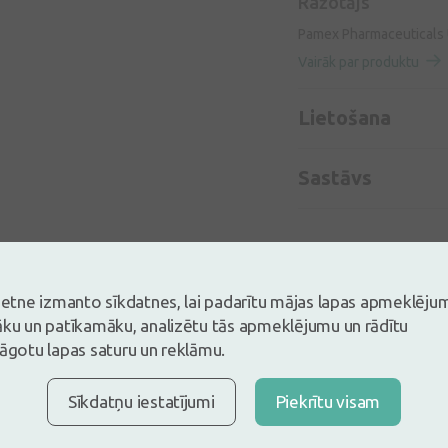
Ražotājs
Pamex Pharmaceuticals U
Vairāk par produktu
Lietošana
Sastāvs
vietne izmanto sīkdatnes, lai padarītu mājas lapas apmeklēju
āku un patīkamāku, analizētu tās apmeklējumu un rādītu
lāgotu lapas saturu un reklāmu.
Sīkdatņu iestatījumi
Piekrītu visam