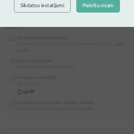
Ir noliktavā
Atlicis nedaudz
Sīkdatņu iestatījumi
Piekrītu visam
Zobu protēžu īpaši stipras fiksācijas krēms bez garšas. Palīdz
novērst ēdiena ieķeršanos zem protēzēm. Spēcīga fiksācija visas
dienas garumā. Nesatur cinku.
Apraksts
Ātra bezmaksas piegāde
Bezmaksas piegāde Latvijā pasūtījumiem virs 9,99 €.
Lasīt
vairāk
Express piegāde
Piegāde Rīgā dažu stundu laikā
Piegāde visā Baltijā
Ātri un droši
Pasūtījuma saņemšana aptiekā 3h laikā
Saņem SMS un dodies pakaļ pasūtījumam