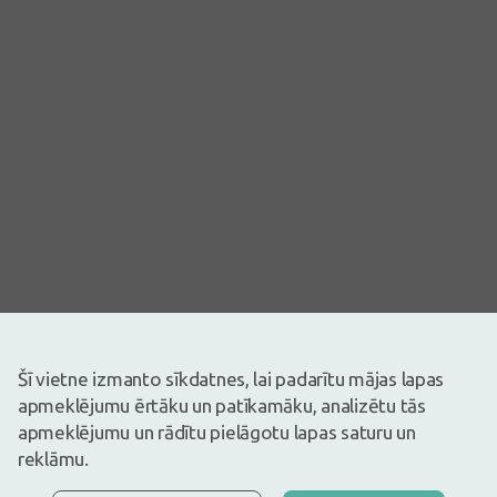
Šī vietne izmanto sīkdatnes, lai padarītu mājas lapas
apmeklējumu ērtāku un patīkamāku, analizētu tās
Attēlam ir ilustratīva nozīme
apmeklējumu un rādītu pielāgotu lapas saturu un
7,04€
9,39€
(25% atlaide)
reklāmu.
30 dienu zemākā: 9,39€ (-26%)