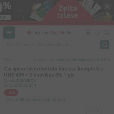
Sākums
...
Curaprox interdentālo birstīšu komplekts UHS 409 + 5 bir
Curaprox interdentālo birstīšu komplekts
UHS 409 + 5 birstītes 09, 1 gb.
Zīmols:
CURAPROX
5
(1)
-10%
Preci pēdējās
3 dienās
skatījās
99 reizes
1
no 2