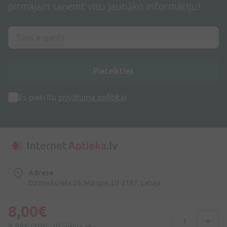
pirmajam saņemt visu jaunāko informāciju!
Pieteikties
Es piekrītu
privātuma politikai
Adrese
Dzirnieku iela 26, Mārupe, LV-2167, Latvija
8,00€
Telefona numurs
+371 67840809
8,89€
(10% atlaide)