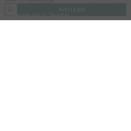
1 gb.
E-pasts
Pirkt | 8,00€
info@internetaptieka.lv
Darba laiks
Darba dienās: 8:30 – 17:00
Iepirkšanās
Piegāde
Apmaksa
Jautājumi un atbildes
Dāvanu kartes
Zīmoli