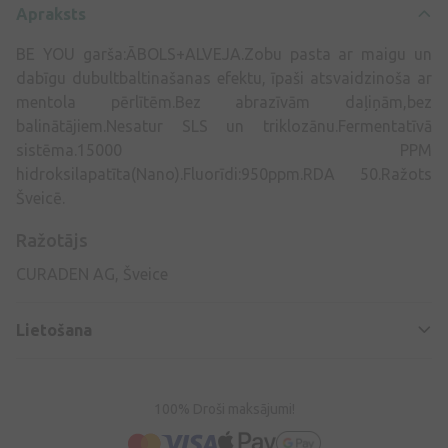
Apraksts
BE YOU garša:ĀBOLS+ALVEJA.Zobu pasta ar maigu un
dabīgu dubultbaltinašanas efektu, īpaši atsvaidzinoša ar
mentola pērlītēm.Bez abrazīvām daļiņām,bez
balinātājiem.Nesatur SLS un triklozānu.Fermentatīvā
sistēma.15000 PPM
hidroksilapatīta(Nano).Fluorīdi:950ppm.RDA 50.Ražots
Šveicē.
Ražotājs
CURADEN AG, Šveice
Lietošana
100% Droši maksājumi!