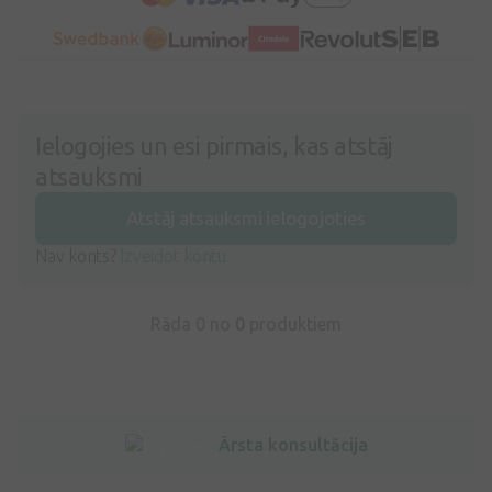
Ielogojies un esi pirmais, kas atstāj
atsauksmi
Atstāj atsauksmi ielogojoties
Nav konts?
Izveidot kontu
Rāda 0 no
0
produktiem
Ārsta konsultācija