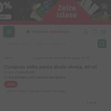
Sākums
...
Curaprox zobu pasta ābols-alveja, 60 ml
Curaprox zobu pasta ābols-alveja, 60 ml
Zīmols:
CURAPROX
Esi pirmais, kurš sniedz vērtējumu
-20%
Preci pēdējās
3 dienās
skatījās
124 reizes
1
no 2