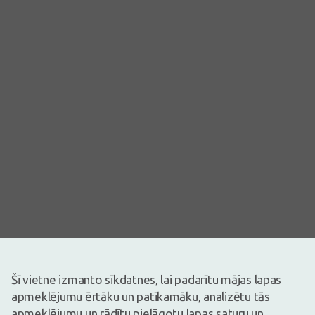
Šī vietne izmanto sīkdatnes, lai padarītu mājas lapas
Attēlam ir ilustratīva nozīme
apmeklējumu ērtāku un patīkamāku, analizētu tās
apmeklējumu un rādītu pielāgotu lapas saturu un