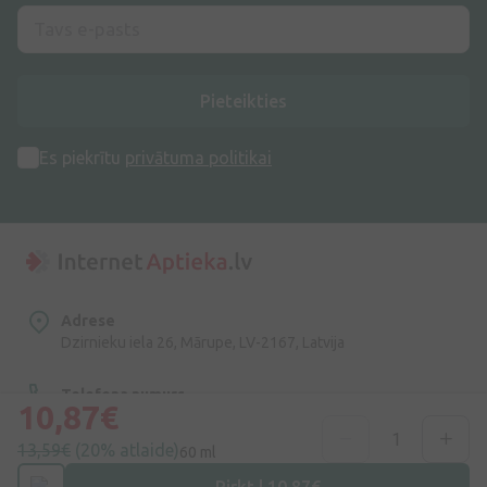
Pieteikties
Es piekrītu
privātuma politikai
Adrese
Dzirnieku iela 26, Mārupe, LV-2167, Latvija
Telefona numurs
10,87€
+371 67840809
13,59€
(20% atlaide)
60 ml
E-pasts