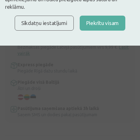
10,87€
13,59€
(20% atlaide)
reklāmu.
30 dienu zemākā: 13,59€ (-21%)
Ir noliktavā
Atlikuši tikai 7
Sīkdatņu iestatījumi
Piekrītu visam
Curaprox Be you balinoša zobu pasta
Apraksts
Ātra bezmaksas piegāde
Bezmaksas piegāde Latvijā pasūtījumiem virs 9,99 €.
Lasīt
vairāk
Express piegāde
Piegāde Rīgā dažu stundu laikā
Piegāde visā Baltijā
Ātri un droši
Pasūtījuma saņemšana aptiekā 3h laikā
Saņem SMS un dodies pakaļ pasūtījumam