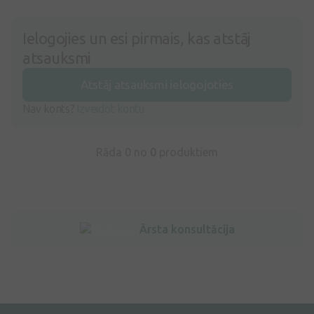
Ielogojies un esi pirmais, kas atstāj
atsauksmi
Atstāj atsauksmi ielogojoties
Nav konts?
Izveidot kontu
Rāda 0 no
0
produktiem
Ārsta konsultācija