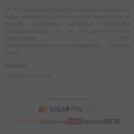
BE YOU garša:KAZENE-LAKRICA.Zobu pasta ar maigu un
dabīgu dubultbaltinašanas efektu, īpaši atsvaidzinoša ar
mentola pērlītēm.Bez abrazīvām daļiņām,bez
balinātājiem.Nesatur SLS un triklozānu.Fermentatīvā
sistēma.15000 PPM
hidroksilapatīta(Nano).Fluorīdi:950ppm.RDA 50.Ražots
Šveicē.
Ražotājs
CURADEN AG, Šveice
100% Droši maksājumi!