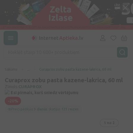
Sākums
...
Curaprox zobu pasta kazene-lakrica, 60 ml
Curaprox zobu pasta kazene-lakrica, 60 ml
Zīmols:
CURAPROX
Esi pirmais, kurš sniedz vērtējumu
-20%
Preci pēdējās
3 dienās
skatījās
123 reizes
1
no 2