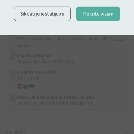
30 dienu zemākā: 12,99€ (-8%)
Ir noliktavā
Atlikuši tikai 14
Sīkdatņu iestatījumi
Piekrītu visam
Curaprox Be you balinoša zobu pasta
Apraksts
Ātra bezmaksas piegāde
Bezmaksas piegāde Latvijā pasūtījumiem virs 9,99 €.
Lasīt
vairāk
Express piegāde
Piegāde Rīgā dažu stundu laikā
Piegāde visā Baltijā
Ātri un droši
Pasūtījuma saņemšana aptiekā 3h laikā
Saņem SMS un dodies pakaļ pasūtījumam
Apraksts