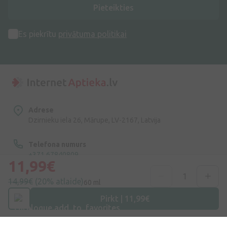
Pieteikties
Es piekrītu
privātuma politikai
Adrese
Dzirnieku iela 26, Mārupe, LV-2167, Latvija
Telefona numurs
+371 67840809
11,99€
E-pasts
14,99€
(20% atlaide)
60 ml
info@internetaptieka.lv
Pirkt | 11,99€
Darba laiks
Darba dienās: 8:30 – 17:00