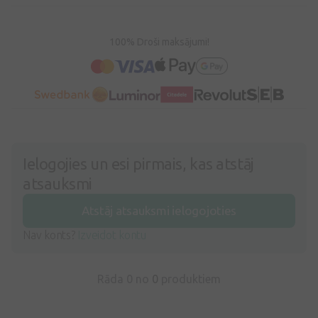
100% Droši maksājumi!
Ielogojies un esi pirmais, kas atstāj
atsauksmi
Atstāj atsauksmi ielogojoties
Nav konts?
Izveidot kontu
Rāda 0 no
0
produktiem