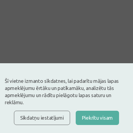
Šī vietne izmanto sīkdatnes, lai padarītu mājas lapas
Attēlam ir ilustratīva nozīme
apmeklējumu ērtāku un patīkamāku, analizētu tās
18,49€
apmeklējumu un rādītu pielāgotu lapas saturu un
reklāmu.
Ir noliktavā
Atlikuši tikai 16
Dailee slip super XS / S autiņbiksītes, 28 gb.
Apraksts
Sīkdatņu iestatījumi
Piekrītu visam
Ātra bezmaksas piegāde