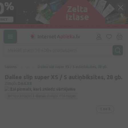
Sākums
...
Dailee slip super XS / S autiņbiksītes, 28 gb.
Dailee slip super XS / S autiņbiksītes, 28 gb.
Zīmols:
DAILEE
Esi pirmais, kurš sniedz vērtējumu
Preci pēdējās
3 dienās
skatījās
114 reizes
1
no 2