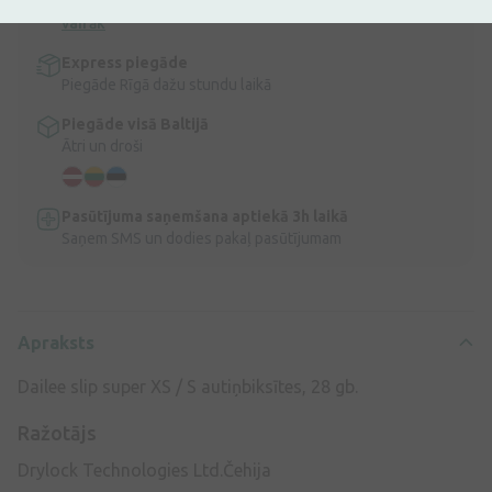
Bezmaksas piegāde Latvijā pasūtījumiem virs 9,99 €.
Lasīt
vairāk
Express piegāde
Piegāde Rīgā dažu stundu laikā
Piegāde visā Baltijā
Ātri un droši
Pasūtījuma saņemšana aptiekā 3h laikā
Saņem SMS un dodies pakaļ pasūtījumam
Apraksts
Dailee slip super XS / S autiņbiksītes, 28 gb.
Ražotājs
Drylock Technologies Ltd.Čehija