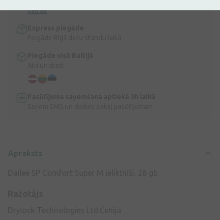
Bezmaksas piegāde Latvijā pasūtījumiem virs 9,99 €.
Lasīt
vairāk
Express piegāde
Piegāde Rīgā dažu stundu laikā
Piegāde visā Baltijā
Ātri un droši
Pasūtījuma saņemšana aptiekā 3h laikā
Saņem SMS un dodies pakaļ pasūtījumam
Apraksts
Dailee SP Comfort Super M ieliktnīši, 28 gb.
Ražotājs
Drylock Technologies Ltd.Čehija