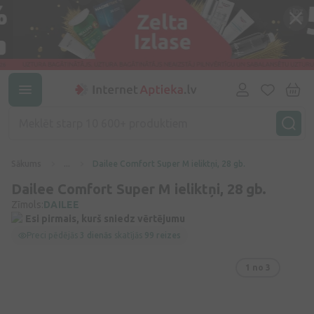
Sākums
...
Dailee Comfort Super M ieliktņi, 28 gb.
Dailee Comfort Super M ieliktņi, 28 gb.
Zīmols:
DAILEE
Esi pirmais, kurš sniedz vērtējumu
Preci pēdējās
3 dienās
skatījās
99 reizes
1
no 3