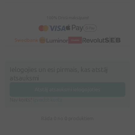
100% Droši maksājumi!
Ielogojies un esi pirmais, kas atstāj
atsauksmi
Atstāj atsauksmi ielogojoties
Nav konts?
Izveidot kontu
Rāda 0 no
0
produktiem