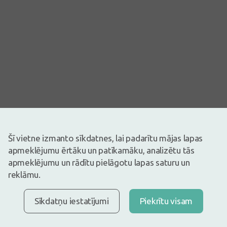
Šī vietne izmanto sīkdatnes, lai padarītu mājas lapas
Attēlam ir ilustratīva nozīme
apmeklējumu ērtāku un patīkamāku, analizētu tās
19,99€
apmeklējumu un rādītu pielāgotu lapas saturu un
reklāmu.
Ir noliktavā
Atlicis nedaudz
Dailee SP Comfort Super M ieliktnīši, 28 gb.
Apraksts
Sīkdatņu iestatījumi
Piekrītu visam
Ātra bezmaksas piegāde