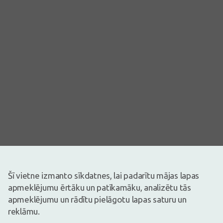
Attēlam ir ilustratīva nozīme
Šī vietne izmanto sīkdatnes, lai padarītu mājas lapas
Drīz būs
apmeklējumu ērtāku un patīkamāku, analizētu tās
Pirms zāļu lietošanas uzmanīgi izlasiet lietošanas instrukciju vai
apmeklējumu un rādītu pielāgotu lapas saturu un
atbilstošu informāciju uz iepakojuma. Par zāļu lietošanu
konsultēties pie ārsta vai farmaceita.
reklāmu.
ZĀĻU NEPAMATOTA LIETOŠANA IR KAITĪGA VESELĪBAI