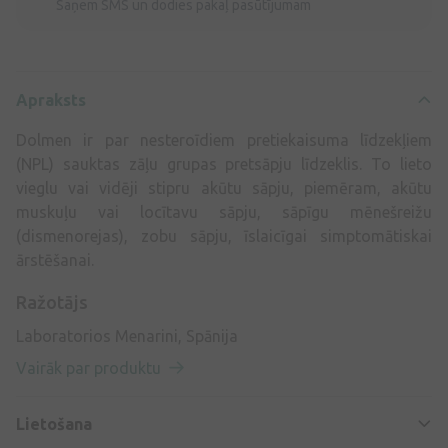
Saņem SMS un dodies pakaļ pasūtījumam
Apraksts
Dolmen ir par nesteroīdiem pretiekaisuma līdzekļiem
(NPL) sauktas zāļu grupas pretsāpju līdzeklis. To lieto
vieglu vai vidēji stipru akūtu sāpju, piemēram, akūtu
muskuļu vai locītavu sāpju, sāpīgu mēnešreižu
(dismenorejas), zobu sāpju, īslaicīgai simptomātiskai
ārstēšanai.
Ražotājs
Laboratorios Menarini, Spānija
Vairāk par produktu
Lietošana