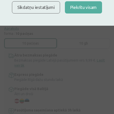
Dolmen ir par nesteroīdiem pretiekaisuma līdzekļiem (NPL) sauktas
Sīkdatņu iestatījumi
Piekrītu visam
zāļu grupas pretsāpju līdzeklis. To lieto vieglu vai vidēji stipru
akūtu sāpju, piemēram, akūtu muskuļu vai locītavu sāpju, sāpīgu
mēnešreižu (dismenorejas), zobu sāpju, īslaicīgai simptomātiskai
ārstēšanai.
Apraksts
forma :
10 paciņas
10 paciņas
10 gb
Ātra bezmaksas piegāde
Bezmaksas piegāde Latvijā pasūtījumiem virs 9,99 €.
Lasīt
vairāk
Express piegāde
Piegāde Rīgā dažu stundu laikā
Piegāde visā Baltijā
Ātri un droši
Pasūtījuma saņemšana aptiekā 3h laikā