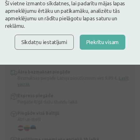
19,02€
Šī vietne izmanto sīkdatnes, lai padarītu mājas lapas
apmeklējumu ērtāku un patīkamāku, analizētu tās
Ir noliktavā
Atlikuši tikai 11
apmeklējumu un rādītu pielāgotu lapas saturu un
Dziļi attīra un atjauno, aizsargā, uzlabo sejas ādas krāsu un veicina
reklāmu.
ādas dabisko pašaizsardzību. Piemērots visiem ādas stāvokļiem.
Krēms maigi, bet dziļi attīra, atjauno, aizsargā, uzlabo sejas ādas
Sīkdatņu iestatījumi
Piekrītu visam
krāsu un veicina ādas dabisko pašaizsardzību. Tas saglabā ādas
hidrolipīdo slāni, kā arī sagatavo ādu turpmākai ādas kopšanai.
Piemērots visiem ādas stāvokļiem ...
Apraksts
Ātra bezmaksas piegāde
Bezmaksas piegāde Latvijā pasūtījumiem virs 9,99 €.
Lasīt
vairāk
Express piegāde
Piegāde Rīgā dažu stundu laikā
Piegāde visā Baltijā
Ātri un droši
Pasūtījuma saņemšana aptiekā 3h laikā