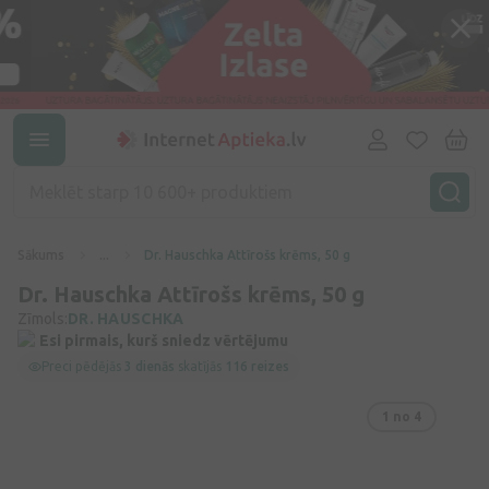
Sākums
...
Dr. Hauschka Attīrošs krēms, 50 g
Dr. Hauschka Attīrošs krēms, 50 g
Zīmols:
DR. HAUSCHKA
Esi pirmais, kurš sniedz vērtējumu
Preci pēdējās
3 dienās
skatījās
116 reizes
1
no 4