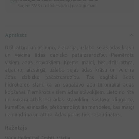
Saņem SMS un dodies pakaļ pasūtījumam
Apraksts
Dziļi attīra un atjauno, aizsargā, uzlabo sejas ādas krāsu
un veicina ādas dabisko pašaizsardzību. Piemērots
visiem ādas stāvokļiem. Krēms maigi, bet dziļi attīra,
atjauno, aizsargā, uzlabo sejas ādas krāsu un veicina
ādas dabisko pašaizsardzību. Tas saglabā ādas
hidrolipīdo slāni, kā arī sagatavo ādu turpmākai ādas
kopšanai. Piemērots visiem ādas stāvokļiem. Lieto no rīta
un vakarā atbilstoši ādas stāvoklim. Sastāvā: kliņģerīte,
kumelīte, asinszāle, pērkonmoliņš un mandeles, kas maigi
uzmundrina un attīra. Ādas poras tiek sašaurinātas.
Ražotājs
Wala Heilmittel GmbH, Vācija