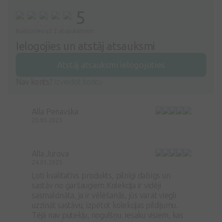
5
Balstoties uz 2 atsauksmēm
Ielogojies un atstāj atsauksmi
Atstāj atsauksmi ielogojoties
Nav konts?
Izveidot kontu
Alla Penavska
20.03.2025
Alla Jurova
24.01.2025
Ļoti kvalitatīvs produkts, pilnīgi dabīgs un
sastāv no garšaugiem.Kolekcija ir vidēji
sasmalcināta, ja ir vēlēšanās, jūs varat viegli
uzzināt sastāvu, izpētot kolekcijas pildījumu.
Tējā nav putekļu, nogulšņu. iesaku visiem, kas