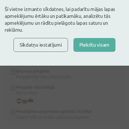
Attēlam ir ilustratīva nozīme
Šī vietne izmanto sīkdatnes, lai padarītu mājas lapas
4,89€
apmeklējumu ērtāku un patīkamāku, analizētu tās
apmeklējumu un rādītu pielāgotu lapas saturu un
Ir noliktavā
Atlikuši tikai 14
reklāmu.
Dr.Tereško Veselības tēja sievietēm menopauzē, 70 g
Apraksts
Sīkdatņu iestatījumi
Piekrītu visam
Ātra bezmaksas piegāde
Bezmaksas piegāde Latvijā pasūtījumiem virs 9,99 €.
Lasīt
vairāk
Express piegāde
Piegāde Rīgā dažu stundu laikā
Piegāde visā Baltijā
Ātri un droši
Pasūtījuma saņemšana aptiekā 3h laikā
Saņem SMS un dodies pakaļ pasūtījumam