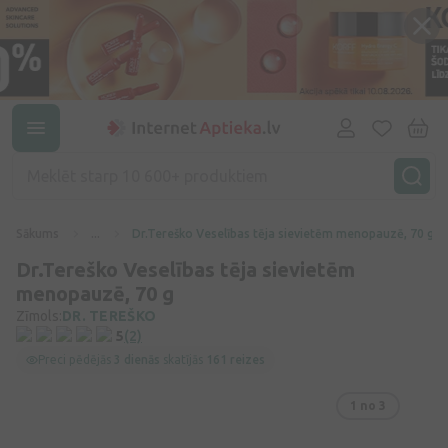
Sākums
...
Dr.Tereško Veselības tēja sievietēm menopauzē, 70 g
Dr.Tereško Veselības tēja sievietēm
menopauzē, 70 g
Zīmols:
DR. TEREŠKO
5
(2)
Preci pēdējās
3 dienās
skatījās
161 reizes
1
no 3