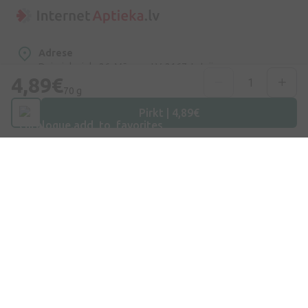
Adrese
Dzirnieku iela 26, Mārupe, LV-2167, Latvija
4,89€
70 g
Telefona numurs
Pirkt | 4,89€
+371 67840809
E-pasts
info@internetaptieka.lv
Darba laiks
Darba dienās: 8:30 – 17:00
Iepirkšanās