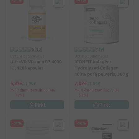
-51%
-41%
5
(10)
4
(9)
Uztura bagātinātājs
Uztura bagātinātājs
UltraVit Vitamin D3 4000
ICONFIT kolagēns
IU, 120 kapsulas
Hydrolysed Collagen
100% pure pulveris, 300 g
5,83€
7,02€
11,89€
11,89€
30 dienu zemākā: 5,94€
30 dienu zemākā: 7,13€
(-2%)
(-2%)
Pirkt
Pirkt
-31%
-16%