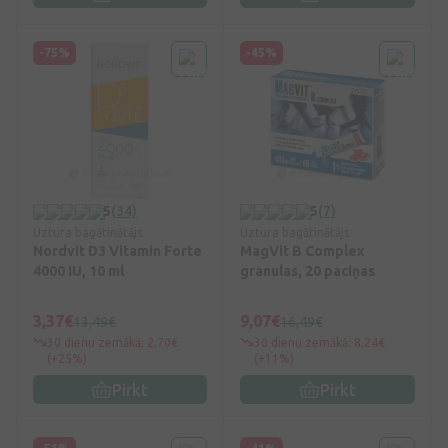
-75%
-45%
5
(34)
5
(7)
Uztura bagātinātājs
Uztura bagātinātājs
Nordvit D3 Vitamin Forte
MagVit B Complex
4000 IU, 10 ml
granulas, 20 paciņas
3,37€
9,07€
13,49€
16,49€
30 dienu zemākā: 2,70€
30 dienu zemākā: 8,24€
(+25%)
(+11%)
Pirkt
Pirkt