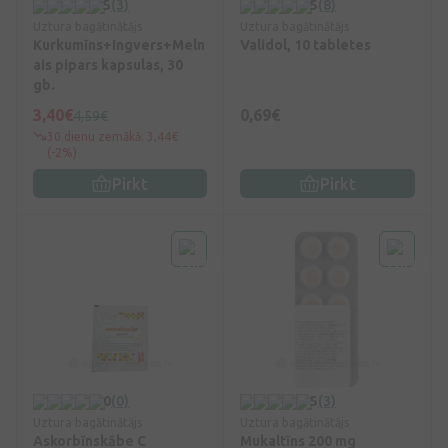
5
(3)
5
(8)
Uztura bagātinātājs
Uztura bagātinātājs
Kurkumīns+Ingvers+Meln
Validol, 10 tabletes
ais pipars kapsulas, 30
gb.
3,40€
0,69€
4,59€
30 dienu zemākā: 3,44€
(-2%)
Pirkt
Pirkt
0
(0)
5
(3)
Uztura bagātinātājs
Uztura bagātinātājs
Askorbīnskābe C
Mukaltīns 200 mg