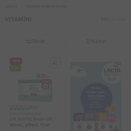
Sākums
Vitamīni un Minerālvielas
VITAMĪNI
2037
produkti
Filtrēt
Kārtot
-45%
TOP
5
(6)
Uztura bagātinātājs
LYL BIOTIC Drops (20
devas), pilieni, 10 ml