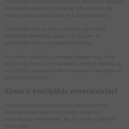
minerālvielas ir neorganiski elementi, kas būtiski veselībai.
Tie piedalās vielmaiņas procesos, atbalsta imunitāti,
nervu sistēmu, kaulu stiprību un kopējo pašsajūtu.
Tā kā lielāko daļu šo vielu organisms pats nespēj
nodrošināt pietiekamā apjomā, tās jāuzņem ar
sabalansētu uzturu vai papildu līdzekļiem.
Šī produktu sadaļa būs noderīga ikvienam, kurš vēlas
uzzināt, kā vitamīni un minerālvielas ietekmē veselību un
kā izvēlēties sev piemērotākos risinājumus labsajūtas un
organisma atbalstam.
Kādas ir svarīgākās minerālvielas?
Dažādām minerālvielām ir svarīga loma pareizā un
sekmīgā cilvēka organisma darbībā. Dažas no
būtiskākajām minerālvielām, bez kā cilvēka organisms
nevar iztikt: