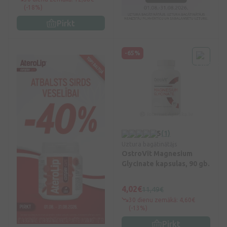
(-18%)
Pirkt
-65%
5
(1)
Uztura bagātinātājs
OstroVit Magnesium
Glycinate kapsulas, 90 gb.
4,02€
11,49€
30 dienu zemākā: 4,60€
(-13%)
Pirkt