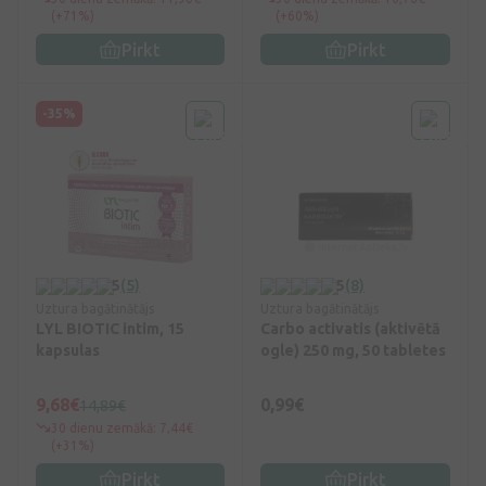
(+71%)
(+60%)
Pirkt
Pirkt
-35%
5
(5)
5
(8)
Uztura bagātinātājs
Uztura bagātinātājs
LYL BIOTIC intim, 15
Carbo activatis (aktivētā
kapsulas
ogle) 250 mg, 50 tabletes
9,68€
0,99€
14,89€
30 dienu zemākā: 7,44€
(+31%)
Pirkt
Pirkt