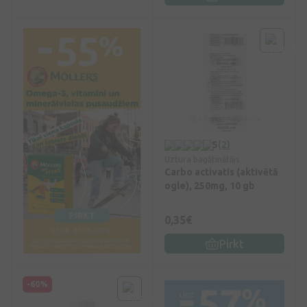
5
(2)
Uztura bagātinātājs
Carbo activatis (aktivētā
ogle), 250mg, 10 gb
0,35€
Pirkt
-60%