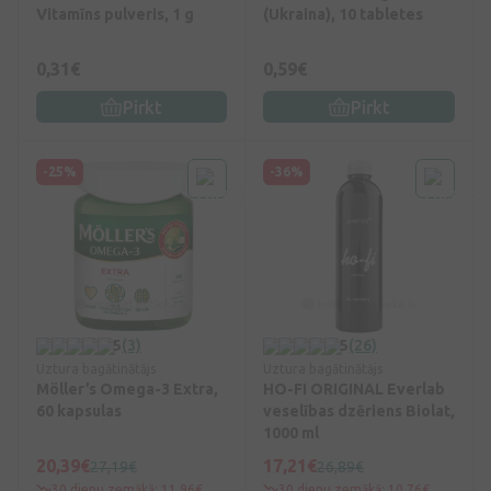
Vitamīns pulveris, 1 g
(Ukraina), 10 tabletes
0,31€
0,59€
Pirkt
Pirkt
-25%
-36%
5
(3)
5
(26)
Uztura bagātinātājs
Uztura bagātinātājs
Möller’s Omega-3 Extra,
HO-FI ORIGINAL Everlab
60 kapsulas
veselības dzēriens Biolat,
1000 ml
20,39€
17,21€
27,19€
26,89€
30 dienu zemākā: 11,96€
30 dienu zemākā: 10,76€