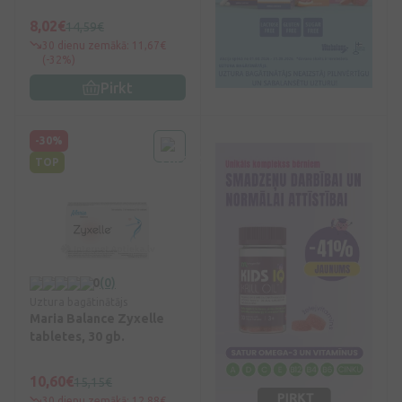
8,02€
14,59€
30 dienu zemākā: 11,67€
(-32%)
Pirkt
-30%
TOP
0
(0)
Uztura bagātinātājs
Maria Balance Zyxelle
tabletes, 30 gb.
10,60€
15,15€
30 dienu zemākā: 12,88€