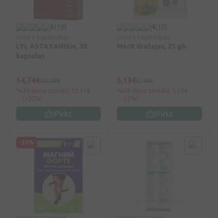
5
(19)
4
(10)
Uztura bagātinātājs
Uztura bagātinātājs
LYL ASTAXANthin, 30
Merit dražejas, 21 gb.
kapsulas
14,74€
5,13€
20,19€
6,49€
30 dienu zemākā: 12,11€
30 dienu zemākā: 5,19€
(+22%)
(-2%)
Pirkt
Pirkt
-20%