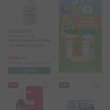
5
(3)
Uztura bagātinātājs
OstroVit Vitamin D3 4000
+ K2 tabletes, 100 gb.
3,60€
8,99€
30 dienu zemākā: 3,60€ (0%)
Pirkt
-35%
-50%