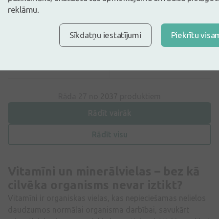
Vitamin C pulveris, 300 g
ogle) 270 mg, 10 tabletes
reklāmu.
7,09€
0,39€
12,89€
Sīkdatņu iestatījumi
Piekrītu visa
30 dienu zemākā: 7,99€
(-12%)
Pirkt
Pirkt
Rāda 27 no
2037
produktiem
Rādīt vairāk
Rādīt visu
Vitamīni un minerālvielas – bez kā
cilvēka organisms nevar iztikt?
Vitamīni ir organiskas vielas, kas nepieciešamas nelielos
daudzumos normālai organisma darbībai, savukārt