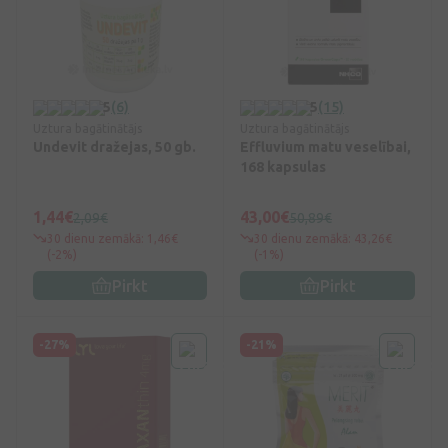
5
(6)
5
(15)
Uztura bagātinātājs
Uztura bagātinātājs
Undevit dražejas, 50 gb.
Effluvium matu veselībai,
168 kapsulas
1,44€
43,00€
2,09€
50,89€
30 dienu zemākā: 1,46€
30 dienu zemākā: 43,26€
(-2%)
(-1%)
Pirkt
Pirkt
-27%
-21%