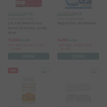
5
(12)
5
(24)
Uztura bagātinātājs
Uztura bagātinātājs
LYL F26 SPRAY® iron
Magvit Plus, 42 tabletes
boost (30 devas), sprejs,
60 ml
15,85€
9,24€
24,39€
18,49€
30 dienu zemākā: 13,41€
30 dienu zemākā: 8,39€
(+19%)
(+11%)
Pirkt
Pirkt
-26%