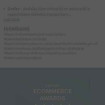
Dzelzs
- piedalās šūnu vielmaiņā un asinsradē, ir
nepieciešams skābekļa transportam ...
Lasīt tālāk
Ieteikumi
Vitamīni matiem
Vitamīni pret matu izkrišanu
Vitamīni kauliem un locītavām
Vitamīni vīriešiem potences uzlabošanai
Vitamīni sievietēm pēc 50
Vitamīni smadzeņu darbībai
Vitamīni redzes uzlabošanai
Vitamīni matiem pret izkrišanu
Vitamīni pusaudžiem
Vitamīni sirds stiprināšanai
Latvian
ECOMMERCE
AWARDS