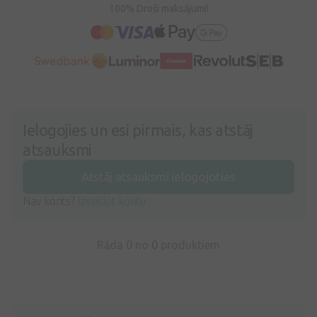
100% Droši maksājumi!
Ielogojies un esi pirmais, kas atstāj
atsauksmi
Atstāj atsauksmi ielogojoties
Nav konts?
Izveidot kontu
Rāda 0 no
0
produktiem