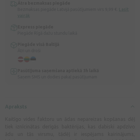
Ātra bezmaksas piegāde
Bezmaksas piegāde Latvijā pasūtījumiem virs 9,99 €.
Lasīt
vairāk
Express piegāde
Piegāde Rīgā dažu stundu laikā
Piegāde visā Baltijā
Ātri un droši
Pasūtījuma saņemšana aptiekā 3h laikā
Saņem SMS un dodies pakaļ pasūtījumam
Apraksts
Kaitīgo vides faktoru un ādas nepareizas kopšanas dēļ
tiek iznīcinātas derīgās baktērijas, kas dabiski apdzīvo
ādu un tās virsmu, tādēļ ir iespējams kairinājums,