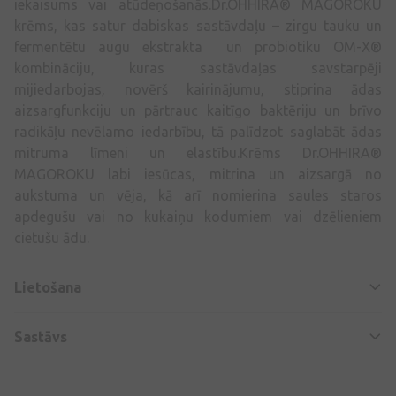
iekaisums vai atūdeņošanās.Dr.OHHIRA® MAGOROKU
krēms, kas satur dabiskas sastāvdaļu – zirgu tauku un
fermentētu augu ekstrakta un probiotiku OM-X®
kombināciju, kuras sastāvdaļas savstarpēji
mijiedarbojas, novērš kairinājumu, stiprina ādas
aizsargfunkciju un pārtrauc kaitīgo baktēriju un brīvo
radikāļu nevēlamo iedarbību, tā palīdzot saglabāt ādas
mitruma līmeni un elastību.Krēms Dr.OHHIRA®
MAGOROKU labi iesūcas, mitrina un aizsargā no
aukstuma un vēja, kā arī nomierina saules staros
apdegušu vai no kukaiņu kodumiem vai dzēlieniem
cietušu ādu.
Lietošana
Sastāvs