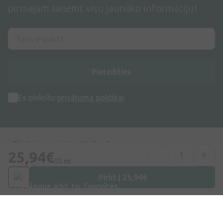
pirmajam saņemt visu jaunāko informāciju!
Pieteikties
Es piekrītu
privātuma politikai
25,94€
50 ml
Adrese
Pirkt | 25,94€
Dzirnieku iela 26, Mārupe, LV-2167, Latvija
Telefona numurs
+371 67840809