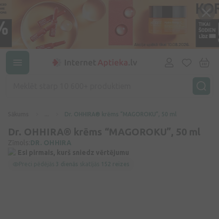
Sākums
...
Dr. OHHIRA® krēms “MAGOROKU”, 50 ml
Dr. OHHIRA® krēms “MAGOROKU”, 50 ml
Zīmols:
DR. OHHIRA
Esi pirmais, kurš sniedz vērtējumu
Preci pēdējās
3 dienās
skatījās
152 reizes