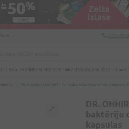
Drošība
+371 6784
ŠODIEN
VITAMĪNI
VISI PRODUKTI
👑ZELTA IZLASE LĪDZ -50👑
🎯
obiotiķi
DR. OHHIRA STANDART 12 pienskābo baktēriju celmu komplekss, 6
DR. OHHI
baktēriju 
kapsulas