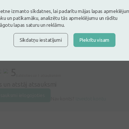
vietne izmanto sīkdatnes, lai padarītu mājas lapas apmeklēju
āku un patīkamāku, analizētu tās apmeklējumu un rādītu
lāgotu lapas saturu un reklāmu.
Sīkdatņu iestatījumi
Piekrītu visam
5
Balstoties uz 1 atsauksmēm
es un atstāj atsauksmi
tsauksmi ielogojoties
Nav konts?
Izveidot kontu