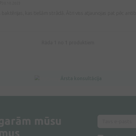
e
30.10.2023
s baktērijas, kas tiešām strādā. Ātri viss atjaunojas pat pēc anti
Rāda 1 no
1
produktiem
Ārsta konsultācija
 garām mūsu
umus