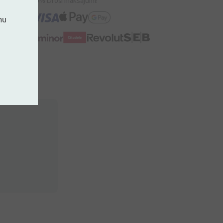
100% Droši maksājumi!
mu