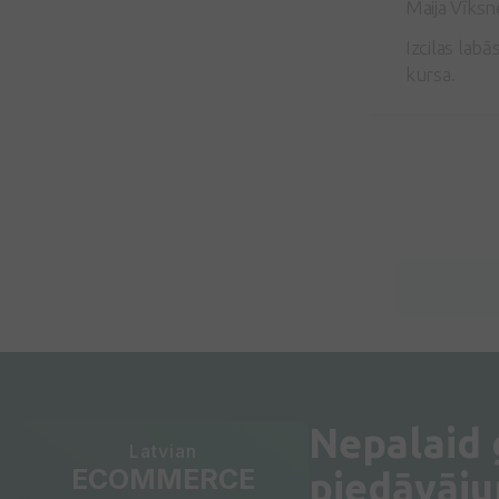
Maija Vīksn
Izcilas labā
kursa.
Nepalaid
Latvian
ECOMMERCE
piedāvāj