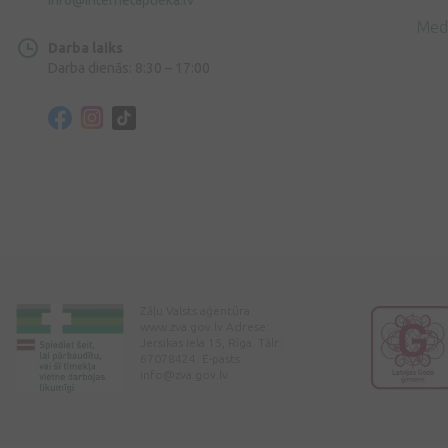
Med
Darba laiks
Darba dienās: 8:30 – 17:00
Zāļu Valsts aģentūra
www.zva.gov.lv Adrese:
Jersikas iela 15, Rīga. Tālr:
67078424. E-pasts:
info@zva.gov.lv