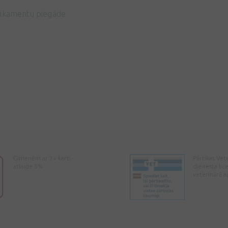
ikamentu piegāde
Ģimenēm ar 3+ karti -
Pārtikas Vet
atlaide 5%
dienesta lic
veterinārā a