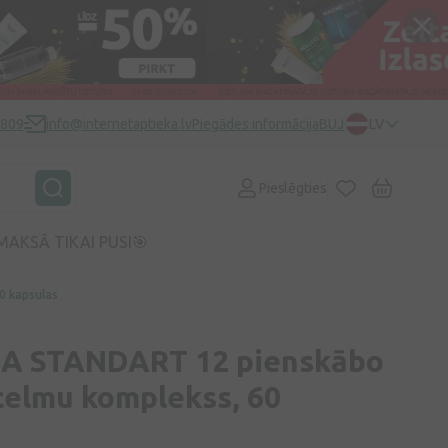
0809
info@internetaptieka.lv
Piegādes informācija
BUJ
LV
Pieslēgties
MAKSĀ TIKAI PUSI🎯
0 kapsulas
RA STANDART 12 pienskābo
celmu komplekss, 60