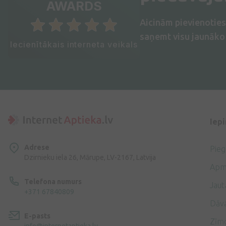
AWARDS
Aicinām pievienotie
saņemt visu jaunāko 
Iecienītākais interneta veikals
Iep
Adrese
Pie
Dzirnieku iela 26, Mārupe, LV-2167, Latvija
Apm
Telefona numurs
Jaut
+371 67840809
Dāv
E-pasts
Zīmo
info@internetaptieka.lv