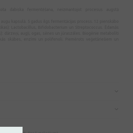
tota dabiska fermentēšana, neizmantojot procesus augstā
u augu kapsulā. 5 gadus ilgs fermentācijas process. 12 pienskābo
tikas): Lactobacillus, Bifidobacterium un Streptococcus. Ēdamās
s): dārzeņi, augļi, ogas, sēnes un jūraszāles. Biogēnie metabolīti
skās skābes, enzīmi un polifenoli. Piemērots veģetāriešiem un
a