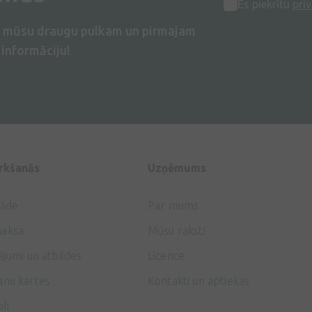
Es piekrītu
priv
s mūsu draugu pulkam un pirmajam
informāciju!
irkšanās
Uzņēmums
gāde
Par mums
aksa
Mūsu raksti
ājumi un atbildes
Licence
anu kartes
Kontakti un aptiekas
li