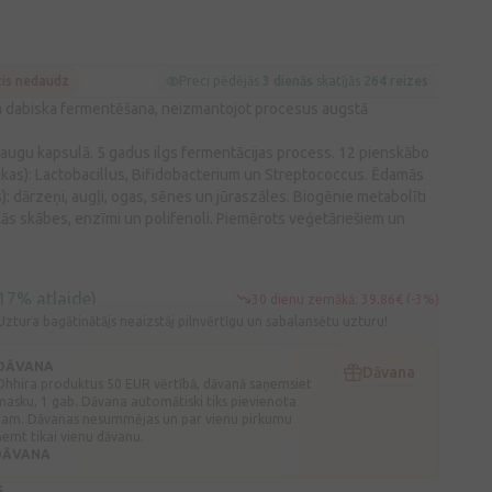
cis nedaudz
Preci pēdējās
3 dienās
skatījās
264 reizes
a dabiska fermentēšana, neizmantojot procesus augstā
u augu kapsulā. 5 gadus ilgs fermentācijas process. 12 pienskābo
ikas): Lactobacillus, Bifidobacterium un Streptococcus. Ēdamās
): dārzeņi, augļi, ogas, sēnes un jūraszāles. Biogēnie metabolīti
kās skābes, enzīmi un polifenoli. Piemērots veģetāriešiem un
17% atlaide)
30 dienu zemākā: 39,86€ (-3%)
Uztura bagātinātājs neaizstāj pilnvērtīgu un sabalansētu uzturu!
 DĀVANA
Dāvana
 Ohhira produktus 50 EUR vērtībā, dāvanā saņemsiet
masku, 1 gab. Dāvana automātiski tiks pievienota
am. Dāvanas nesummējas un par vienu pirkumu
emt tikai vienu dāvanu.
 DĀVANA
s