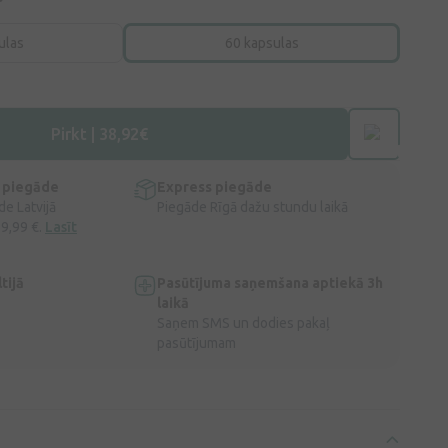
ulas
60 kapsulas
Pirkt | 38,92€
 piegāde
Express piegāde
e Latvijā
Piegāde Rīgā dažu stundu laikā
 9,99 €.
Lasīt
tijā
Pasūtījuma saņemšana aptiekā 3h
laikā
Saņem SMS un dodies pakaļ
pasūtījumam