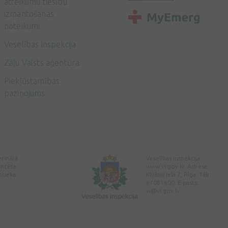
atteikumu tiesību
izmantošanas
noteikumi
Veselības inspekcija
Zāļu Valsts aģentūra
Piekļūstamības
paziņojums
erinārā
Veselības inspekcija
encēta
www.vi.gov.lv. Adrese:
ptieka
Klijānu iela 7, Rīga. Tālr:
67081600. E-pasts:
vi@vi.gov.lv