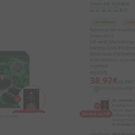
Zīmols:
DR. OHHIRA
5
(1)
Ir noliktavā
Atli
Ražošanai tiek izmantot
temperatūrā.
Vēl vairāk labo baktērij
baktēriju celmi (PRObiot
šķiedrvielas (PREbiotikas
(POSTbiotikas): organis
vegāniem
Apraksts
38,92€
46,89€
(
Uztura bagātinātājs. 
Dr. OHHIRA
Iegādājoties
Mizuki sejas 
Dāvana no 50€
Dāvana no 50€
pirkumu groz
īva nozīme
iespējams saņ
Dr.OHHIRA
Daudzums :
60 kapsula