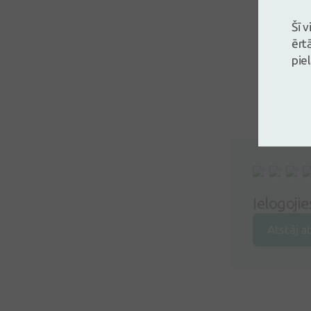
Šī 
ērt
pie
Ielogoji
Atstāj a