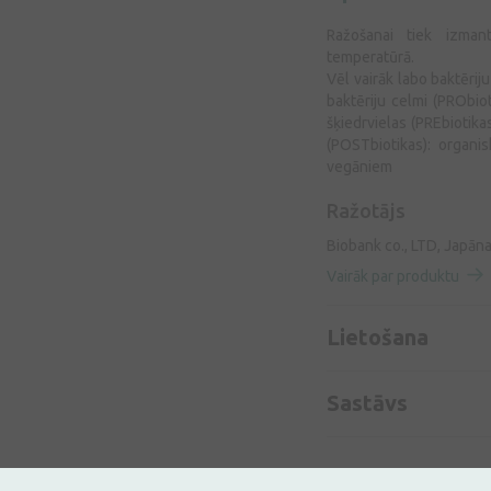
Ražošanai tiek izman
temperatūrā.
Vēl vairāk labo baktērij
baktēriju celmi (PRObio
šķiedrvielas (PREbiotika
(POSTbiotikas): organi
vegāniem
Ražotājs
Biobank co., LTD, Japān
Vairāk par produktu
Lietošana
Sastāvs