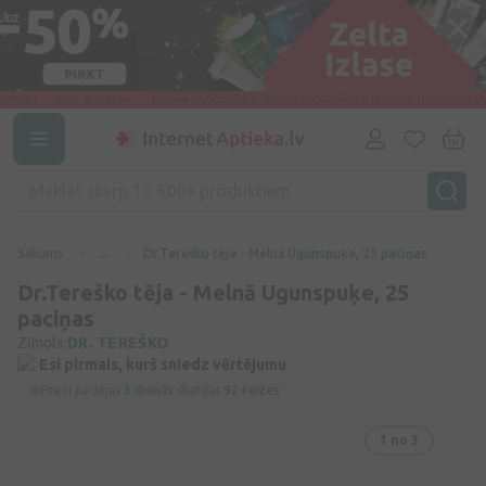
Sākums
...
Dr.Tereško tēja - Melnā Ugunspuķe, 25 paciņas
Dr.Tereško tēja - Melnā Ugunspuķe, 25
paciņas
Zīmols:
DR. TEREŠKO
Esi pirmais, kurš sniedz vērtējumu
Preci pēdējās
3 dienās
skatījās
92 reizes
1
no 3