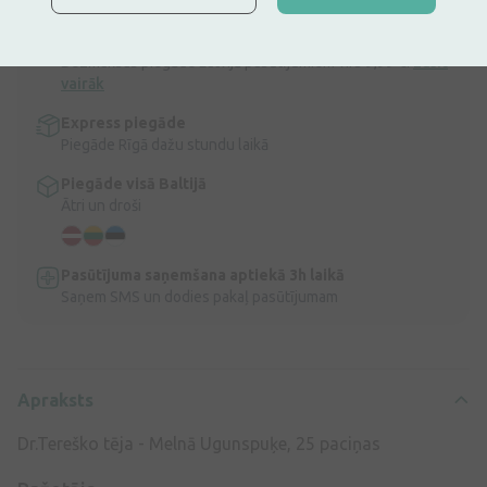
Apraksts
Ātra bezmaksas piegāde
Bezmaksas piegāde Latvijā pasūtījumiem virs 9,99 €.
Lasīt
vairāk
Express piegāde
Piegāde Rīgā dažu stundu laikā
Piegāde visā Baltijā
Ātri un droši
Pasūtījuma saņemšana aptiekā 3h laikā
Saņem SMS un dodies pakaļ pasūtījumam
Apraksts
Dr.Tereško tēja - Melnā Ugunspuķe, 25 paciņas