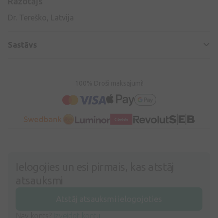
Ražotājs
Dr. Tereško, Latvija
Sastāvs
100% Droši maksājumi!
Ielogojies un esi pirmais, kas atstāj
atsauksmi
Atstāj atsauksmi ielogojoties
Nav konts?
Izveidot kontu