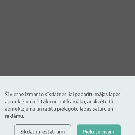
Šī vietne izmanto sīkdatnes, lai padarītu mājas lapas
apmeklējumu ērtāku un patīkamāku, analizētu tās
Attēlam ir ilustratīva nozīme
apmeklējumu un rādītu pielāgotu lapas saturu un
4,99€
reklāmu.
Ir noliktavā
Atlicis nedaudz
Dr.Tereško tēja - Melnā Ugunspuķe, 25 paciņas
Sīkdatņu iestatījumi
Piekrītu visam