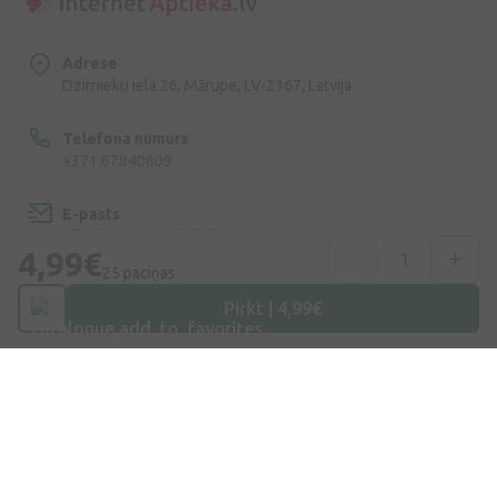
Adrese
Dzirnieku iela 26, Mārupe, LV-2167, Latvija
Telefona numurs
+371 67840809
E-pasts
info@internetaptieka.lv
4,99€
25 paciņas
Darba laiks
Pirkt | 4,99€
Darba dienās: 8:30 – 17:00
Iepirkšanās