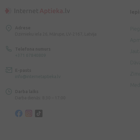
Iep
Adrese
Pie
Dzirnieku iela 26, Mārupe, LV-2167, Latvija
Apm
Telefona numurs
Jaut
+371 67840809
Dāv
E-pasts
Zīmo
info@internetaptieka.lv
Med
Darba laiks
Darba dienās: 8:30 – 17:00