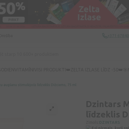
Drošība
+371 6784
ŠODIEN
VITAMĪNI
VISI PRODUKTI
👑ZELTA IZLASE LĪDZ -50👑
🎯
u augšanu stimulējošs līdzeklis Dižciems, 75 ml
Dzintars 
līdzeklis 
Zīmols:
DZINTARS
Esi pirmais, kurš s