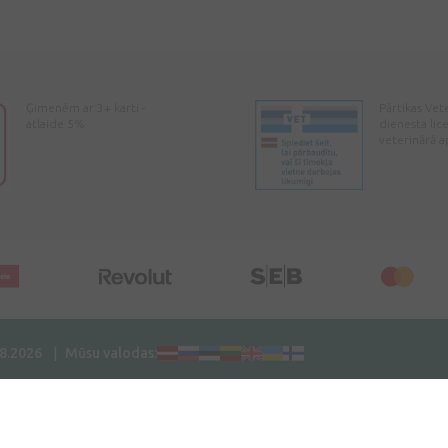
Ģimenēm ar 3+ karti -
Pārtikas Vet
atlaide 5%
dienesta lic
veterinārā a
08.2026
Mūsu valodas: