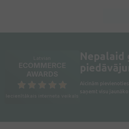
Nepalaid
Latvian
ECOMMERCE
piedāvāj
AWARDS
Aicinām pievienotie
saņemt visu jaunāko 
Iecienītākais interneta veikals