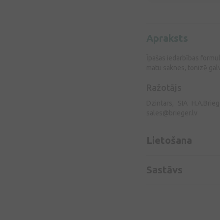
Apraksts
Īpašas iedarbības formul
matu saknes, tonizē gal
Ražotājs
Dzintars, SIA H.A.Brie
sales@brieger.lv
Lietošana
Sastāvs