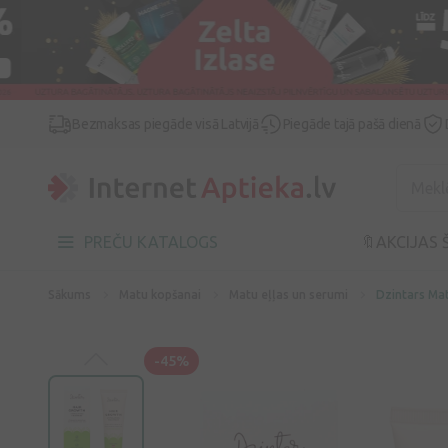
Bezmaksas piegāde visā Latvijā
Piegāde tajā pašā dienā
PREČU KATALOGS
🔖AKCIJAS 
Sākums
Matu kopšanai
Matu eļļas un serumi
Dzintars Mat
-45%