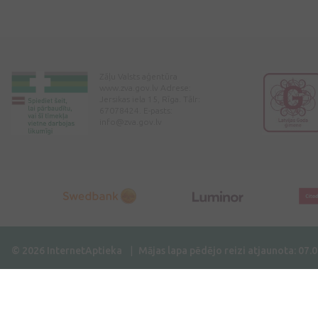
Zāļu Valsts aģentūra
www.zva.gov.lv Adrese:
Jersikas iela 15, Rīga. Tālr:
67078424. E-pasts:
info@zva.gov.lv
© 2026 InternetAptieka
Mājas lapa pēdējo reizi atjaunota: 07.