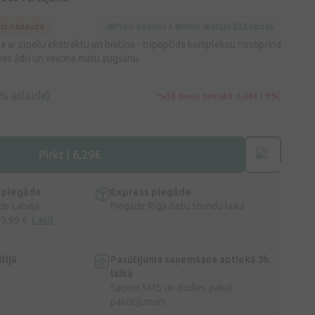
cis nedaudz
Preci pēdējās
3 dienās
skatījās
232 reizes
a ar sīpolu ekstraktu un biotīna - tripeptīda kompleksu nostiprina
vas ādu un veicina matu augšanu.
% atlaide)
30 dienu zemākā: 6,86€ (-9%)
Pirkt | 6,29€
 piegāde
Express piegāde
e Latvijā
Piegāde Rīgā dažu stundu laikā
 9,99 €.
Lasīt
tijā
Pasūtījuma saņemšana aptiekā 3h
laikā
Saņem SMS un dodies pakaļ
pasūtījumam