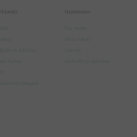
irkšanās
Uzņēmums
gāde
Par mums
aksa
Mūsu raksti
ājumi un atbildes
Licence
anu kartes
Kontakti un aptiekas
li
ikamentu piegāde