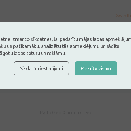
vietne izmanto sīkdatnes, lai padarītu mājas lapas apmeklēju
āku un patīkamāku, analizētu tās apmeklējumu un rādītu
lāgotu lapas saturu un reklāmu.
s un esi pirmais, kas atstāj atsauksmi
Sīkdatņu iestatījumi
Piekrītu visam
tsauksmi ielogojoties
Nav konts?
Izveidot kontu
Rāda 0 no
0
produktiem