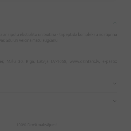
a ar sīpolu ekstraktu un biotīna - tripeptīda kompleksu nostiprina
vas ādu un veicina matu augšanu.
ger, Mālu 30, Rīga, Latvija LV-1058, www.dzintars.lv, e-pasts:
100% Droši maksājumi!