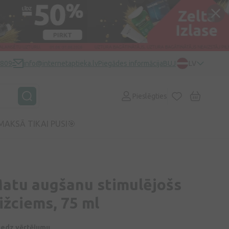
0809
info@internetaptieka.lv
Piegādes informācija
BUJ
LV
Pieslēgties
MAKSĀ TIKAI PUSI🎯
Matu augšanu stimulējošs
Dižciems, 75 ml
niedz vērtējumu