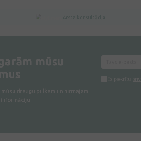
Ārsta konsultācija
 garām mūsu
umus
Es piekrītu
priv
s mūsu draugu pulkam un pirmajam
informāciju!