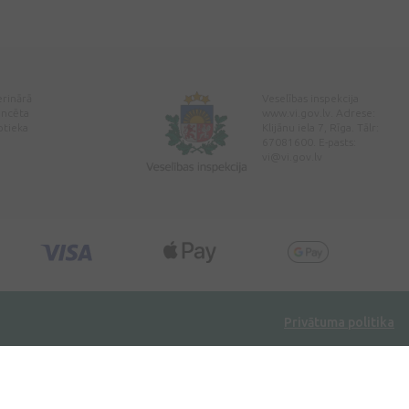
erinārā
Veselības inspekcija
encēta
www.vi.gov.lv. Adrese:
ptieka
Klijānu iela 7, Rīga. Tālr:
67081600. E-pasts:
vi@vi.gov.lv
Privātuma politika