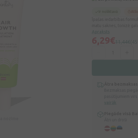
Ir noliktavā
Atli
Īpašas iedarbības formul
matu saknes, tonizē gal
Apraksts
6,29€
11,44€
(45
Ātra bezmaksas
Bezmaksas piegād
pasūtījumiem virs
vairāk
Piegāde visā Bal
īva nozīme
Ātri un droši