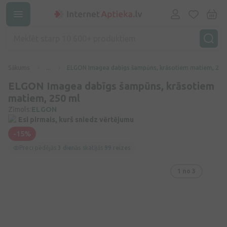
Sākums
...
ELGON Imagea dabīgs šampūns, krāsotiem matiem, 250
ELGON Imagea dabīgs šampūns, krāsotiem
matiem, 250 ml
Zīmols:
ELGON
Esi pirmais, kurš sniedz vērtējumu
-15%
Preci pēdējās
3 dienās
skatījās
99 reizes
1
no 3