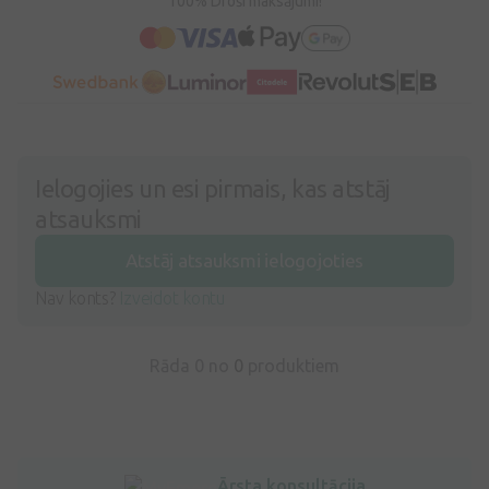
100% Droši maksājumi!
Ielogojies un esi pirmais, kas atstāj
atsauksmi
Atstāj atsauksmi ielogojoties
Nav konts?
Izveidot kontu
Rāda 0 no
0
produktiem
Ārsta konsultācija