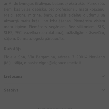
ar Andu kvinojas (Bolīvijas balanda) ekstraktu. Paredzēts
tiem, kas vēlas dabisku, bet profesionālu matu kopšanu.
Maigi attīra, mitrina, baro, piešķir zīdainu gludumu un
aizsargā matu krāsu no izbalēšanas. Piemērota visiem
matu tipiem. Piemērots vegāniem. Bez silikoniem, SLS,
SLES, PEG, vazelīna (petrolatuma), mākslīgām krāsvielām,
sāļiem. Dermatoloģiski pārbaudīts.
Ražotājs
Pidielle SpA, Via Bergamina, adrese: 7 20014 Nerviano
(MI), Itālija, e-pasts:
elgon@elgoncosmetic.it
Lietošana
Sastāvs