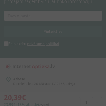
pirmajam saņemt visu jaunāko informāciju!
Pieteikties
Es piekrītu
privātuma politikai
Adrese
Dzirnieku iela 26, Mārupe, LV-2167, Latvija
Telefona numurs
20,39€
+371 67840809
23,99€
(15% atlaide)
250 ml