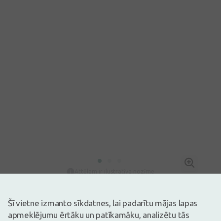
Attēlam ir ilustratīva nozīme
20,39€
23,99€
(15% atlaide)
Šī vietne izmanto sīkdatnes, lai padarītu mājas lapas
30 dienu zemākā: 14,94€ (+37%)
apmeklējumu ērtāku un patīkamāku, analizētu tās
Ir noliktavā
Atlicis nedaudz