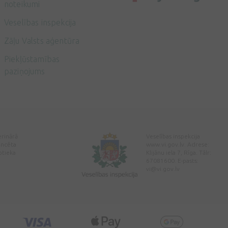
noteikumi
Veselības inspekcija
Zāļu Valsts aģentūra
Piekļūstamības
paziņojums
erinārā
Veselības inspekcija
encēta
www.vi.gov.lv. Adrese:
ptieka
Klijānu iela 7, Rīga. Tālr:
67081600. E-pasts:
vi@vi.gov.lv