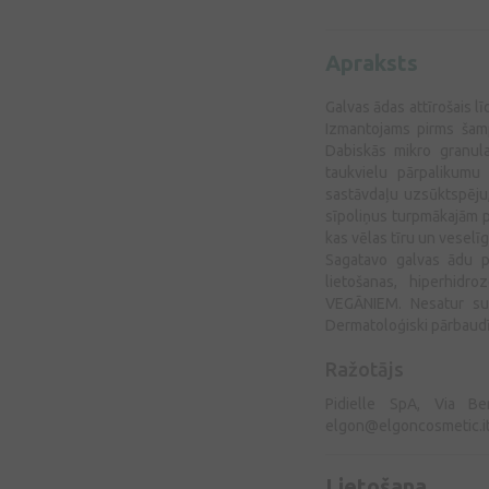
Apraksts
Galvas ādas attīrošais lī
Izmantojams pirms šamp
Dabiskās mikro granul
taukvielu pārpalikumu (
sastāvdaļu uzsūktspēju
sīpoliņus turpmākajām p
kas vēlas tīru un veselī
Sagatavo galvas ādu pi
lietošanas, hiperhidro
VEGĀNIEM. Nesatur sulf
Dermatoloģiski pārbaud
Ražotājs
Pidielle SpA, Via Ber
elgon@elgoncosmetic.i
Lietošana