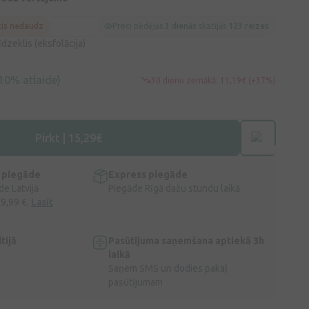
cis nedaudz
Preci pēdējās
3 dienās
skatījās
123 reizes
īdzeklis (eksfolācija)
10% atlaide)
30 dienu zemākā: 11,19€ (+37%)
Pirkt | 15,29€
 piegāde
Express piegāde
e Latvijā
Piegāde Rīgā dažu stundu laikā
 9,99 €.
Lasīt
tijā
Pasūtījuma saņemšana aptiekā 3h
laikā
Saņem SMS un dodies pakaļ
pasūtījumam