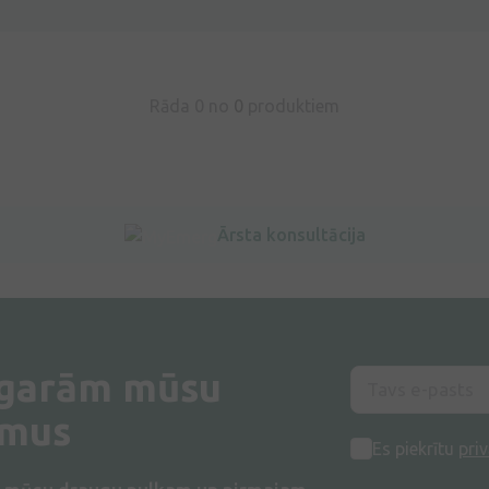
Rāda 0 no
0
produktiem
Ārsta konsultācija
 garām mūsu
umus
Es piekrītu
priv