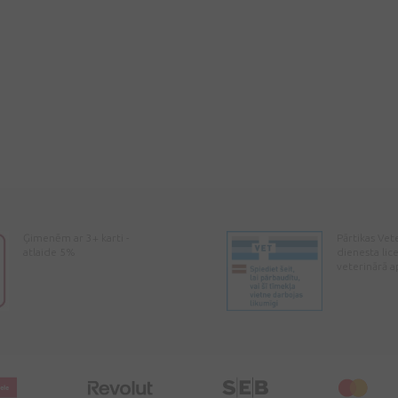
Ģimenēm ar 3+ karti -
Pārtikas Vet
atlaide 5%
dienesta lic
veterinārā a