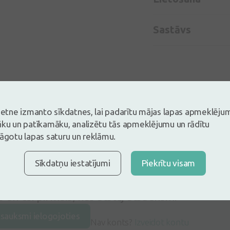
Sastāvs
vietne izmanto sīkdatnes, lai padarītu mājas lapas apmeklēju
āku un patīkamāku, analizētu tās apmeklējumu un rādītu
lāgotu lapas saturu un reklāmu.
Sīkdatņu iestatījumi
Piekrītu visam
s un esi pirmais, kas atstāj atsauksmi
tsauksmi ielogojoties
Nav konts?
Izveidot kontu