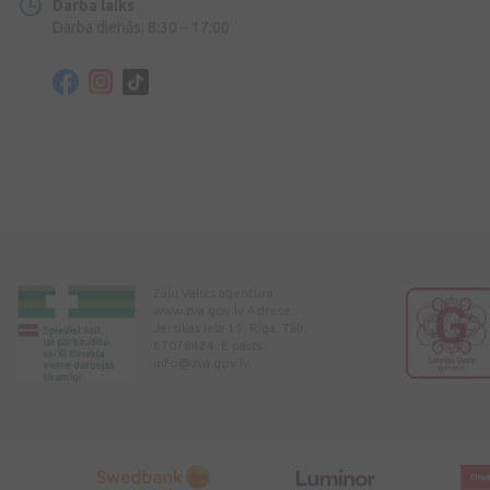
Darba laiks
Darba dienās: 8:30 – 17:00
Zāļu Valsts aģentūra
www.zva.gov.lv Adrese:
Jersikas iela 15, Rīga. Tālr:
67078424. E-pasts:
info@zva.gov.lv