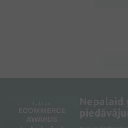
Nepalaid
Latvian
ECOMMERCE
piedāvāj
AWARDS