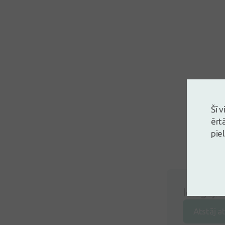
Šī 
ērt
pie
Ielogojie
Atstāj a