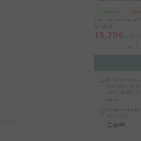
Ir noliktavā
Atli
Galvas ādas attīrīšanas l
Apraksts
15,29€
16,99€
(
Ātra bezmaksas
Bezmaksas piegād
pasūtījumiem virs
vairāk
Piegāde visā Bal
Ātri un droši
īva nozīme