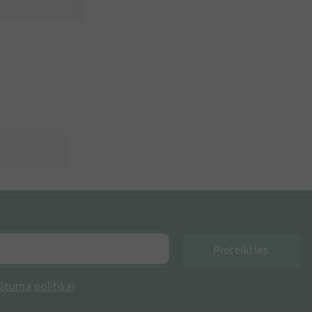
Pieteikties
ātuma politikai