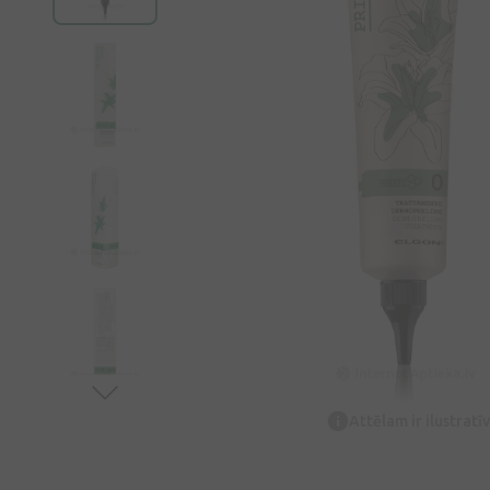
Attēlam ir ilustrat