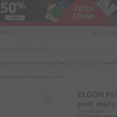
Drošība
+371 6784
ŠODIEN
VITAMĪNI
VISI PRODUKTI
👑ZELTA IZLASE LĪDZ -50👑
🎯
as ādas pīlings pret matu izkrišanu, 150 ml
ELGON Prim
pret matu 
Zīmols:
ELGON
Esi pirmais, kurš s