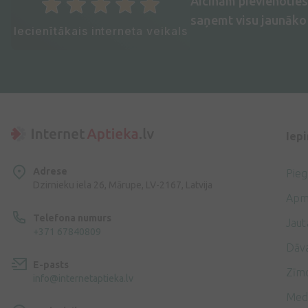
Aicinām pievienotie
saņemt visu jaunāko 
Iecienītākais interneta veikals
Iep
Adrese
Pie
Dzirnieku iela 26, Mārupe, LV-2167, Latvija
Apm
Telefona numurs
Jaut
+371 67840809
Dāv
E-pasts
Zīmo
info@internetaptieka.lv
Med