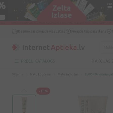
Bezmaksas piegāde visā Latvijā
Piegāde tajā pašā dienā
PREČU KATALOGS
🔖AKCIJAS 
Sākums
Matu kopšanai
Matu šampūni
ELGON Primaria galv
-10%