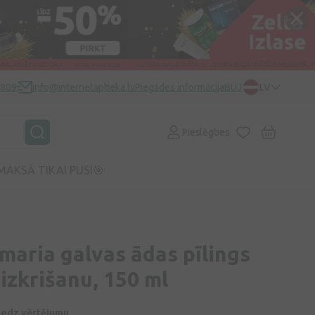
0809
info@internetaptieka.lv
Piegādes informācija
BUJ
LV
Pieslēgties
MAKSĀ TIKAI PUSI🎯
aria galvas ādas pīlings
izkrišanu, 150 ml
niedz vērtējumu