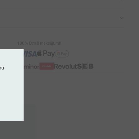
100% Droši maksājumi!
mu