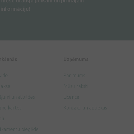
s mūsu draugu pulkam un pirmajam
informāciju!
irkšanās
Uzņēmums
gāde
Par mums
aksa
Mūsu raksti
ājumi un atbildes
Licence
anu kartes
Kontakti un aptiekas
li
ikamentu piegāde