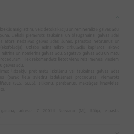
dzeklis maigi attīra, veic detoksikāciju un remineralizē galvas ādu.
ūna. Lieliski piemērots taukainai un blaugznainai galvas ādai.
as attīra nedzīvās galvas ādas šūnas, parastos netīrumus un
eksfolācija). Uzlabo asins mikro cirkulāciju kapilāros, aktīvo
, mitrina un nomierina galvas ādu. Sagatavo galvas ādu un matu
rocedūrām. Tiek rekomendēts lietot vienu reizi mēnesī viesiem,
gu galvas ādu.
rms: līdzekļu pret matu izkrišanu vai taukainas galvas ādas
zes (pārāk liela sviedru izdalīšanās) procedūras. Piemērots
ātus (SLS, SLES), silikonu, parabēnus, mākslīgās krāsvielas.
īts.
gamina, adrese: 7 20014 Nerviano (MI), Itālija, e-pasts:
t