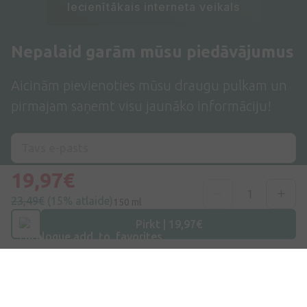
Iecienītākais interneta veikals
Nepalaid garām mūsu piedāvājumus
Aicinām pievienoties mūsu draugu pulkam un
pirmajam saņemt visu jaunāko informāciju!
19,97€
Pieteikties
23,49€
(15% atlaide)
150 ml
Pirkt | 19,97€
Es piekrītu
privātuma politikai