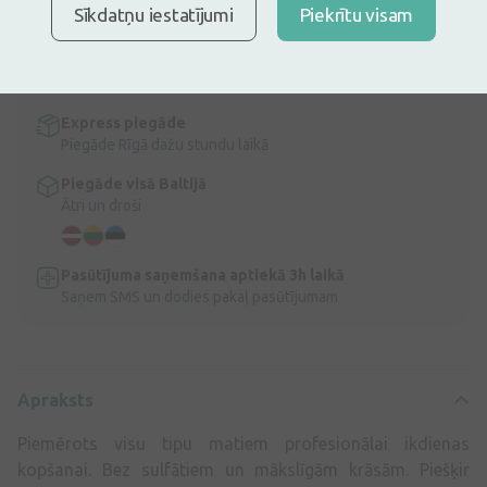
Apraksts
Sīkdatņu iestatījumi
Piekrītu visam
Ātra bezmaksas piegāde
Bezmaksas piegāde Latvijā pasūtījumiem virs 9,99 €.
Lasīt
vairāk
Express piegāde
Piegāde Rīgā dažu stundu laikā
Piegāde visā Baltijā
Ātri un droši
Pasūtījuma saņemšana aptiekā 3h laikā
Saņem SMS un dodies pakaļ pasūtījumam
Apraksts
Piemērots visu tipu matiem profesionālai ikdienas
kopšanai. Bez sulfātiem un mākslīgām krāsām. Piešķir