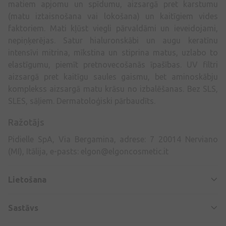
matiem apjomu un spīdumu, aizsargā pret karstumu
(matu iztaisnošana vai lokošana) un kaitīgiem vides
faktoriem. Mati kļūst viegli pārvaldāmi un ieveidojami,
nepiņķerējas. Satur hialuronskābi un augu keratīnu
intensīvi mitrina, mīkstina un stiprina matus, uzlabo to
elastīgumu, piemīt pretnovecošanās īpašības. UV filtri
aizsargā pret kaitīgu saules gaismu, bet aminoskābju
komplekss aizsargā matu krāsu no izbalēšanas. Bez SLS,
SLES, sāļiem. Dermatoloģiski pārbaudīts.
Ražotājs
Pidielle SpA, Via Bergamina, adrese: 7 20014 Nerviano
(MI), Itālija, e-pasts:
elgon@elgoncosmetic.it
Lietošana
Sastāvs