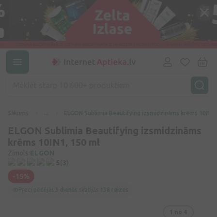
Sākums
...
ELGON Sublimia Beautifying izsmidzināms krēms 10IN1,
ELGON Sublimia Beautifying izsmidzināms
krēms 10IN1, 150 ml
Zīmols:
ELGON
5
(3)
-15%
Preci pēdējās
3 dienās
skatījās
138 reizes
1
no 4