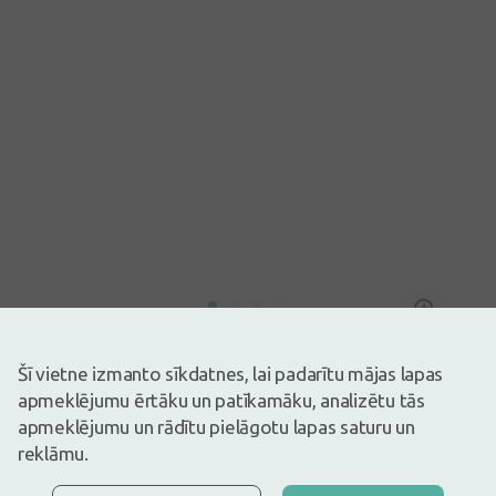
Attēlam ir ilustratīva nozīme
19,97€
Šī vietne izmanto sīkdatnes, lai padarītu mājas lapas
23,49€
(15% atlaide)
apmeklējumu ērtāku un patīkamāku, analizētu tās
30 dienu zemākā: 14,81€ (+35%)
apmeklējumu un rādītu pielāgotu lapas saturu un
Ir noliktavā
Atlikuši tikai 13
reklāmu.
Dinamisks do all vieglas fiksācijas izsmidzināms krēms matu
ieveidošanai.