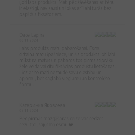
Ļoti labs produkts. Mati pēc žāvēšanas ar fēnu
ir elastīgi, nav sausi un lokas arī labi turās bez
papildus fiksatoriem.
Dace Lapina
06.11.2024
Labs produkts matu pabarošanai. Esmu
cirtainu matu īpašniece, un šis produkts ļoti labi
mīkstina matus un pabaros tos pirms stiprāku
želejveida vai citu fiksācijas produktu lietošanas.
Līdz ar to mati nezaudē savu elastību un
apjomu, bet saglabā vieglumu un kontrolēto
formu.
Катеринка Яковлева
05.11.2024
Pēc pirmās mazgāšanas reize var redzet
rezultāti, sajūsmā esmu ❤️