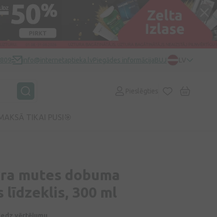
0809
info@internetaptieka.lv
Piegādes informācija
BUJ
LV
Pieslēgties
MAKSĀ TIKAI PUSI🎯
xtra mutes dobuma
 līdzeklis, 300 ml
niedz vērtējumu