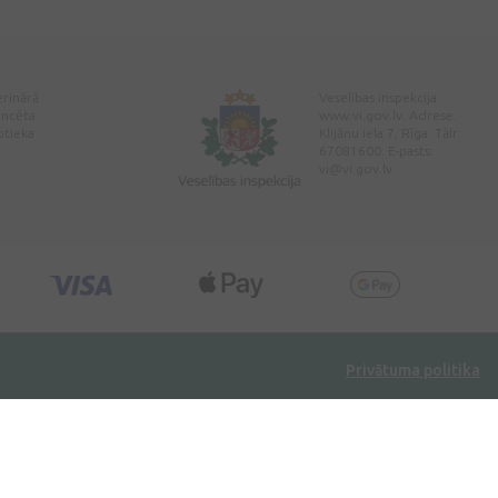
erinārā
Veselības inspekcija
encēta
www.vi.gov.lv. Adrese:
ptieka
Klijānu iela 7, Rīga. Tālr:
67081600. E-pasts:
vi@vi.gov.lv
Privātuma politika