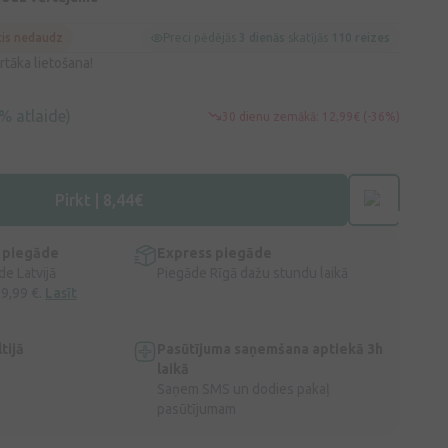
cis nedaudz
Preci pēdējās
3 dienās
skatījās
110 reizes
tāka lietošana!
% atlaide)
30 dienu zemākā: 12,99€ (-36%)
Pirkt | 8,44€
 piegāde
Express piegāde
e Latvijā
Piegāde Rīgā dažu stundu laikā
 9,99 €.
Lasīt
tijā
Pasūtījuma saņemšana aptiekā 3h
laikā
Saņem SMS un dodies pakaļ
pasūtījumam