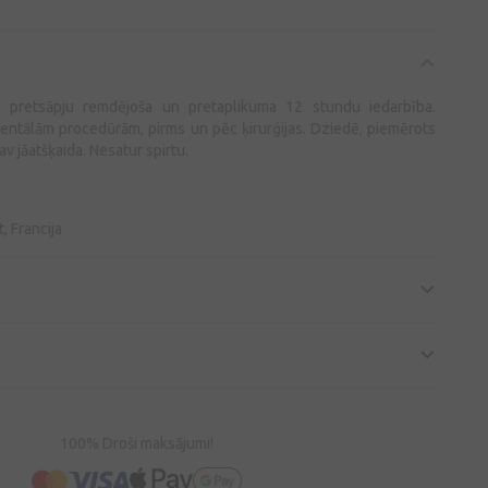
la, pretsāpju remdējoša un pretaplikuma 12 stundu iedarbība.
dentālām procedūrām, pirms un pēc ķirurģijas. Dziedē, piemērots
v jāatšķaida. Nesatur spirtu.
, Francija
100% Droši maksājumi!