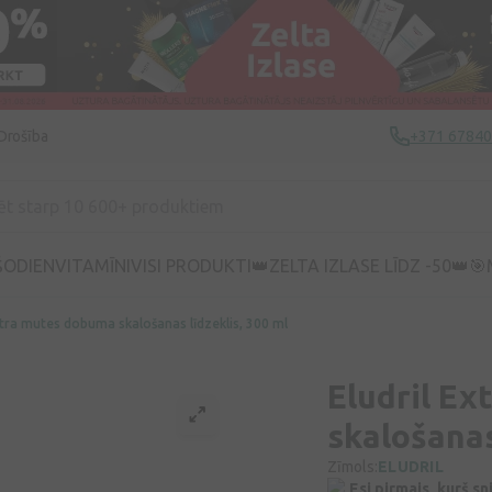
Drošība
+371 6784
ŠODIEN
VITAMĪNI
VISI PRODUKTI
👑ZELTA IZLASE LĪDZ -50👑
🎯
xtra mutes dobuma skalošanas līdzeklis, 300 ml
Eludril E
skalošanas
Zīmols:
ELUDRIL
Esi pirmais, kurš s