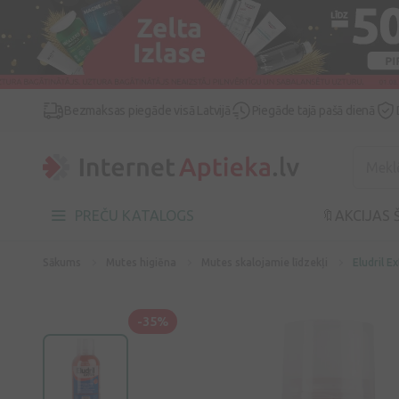
Bezmaksas piegāde visā Latvijā
Piegāde tajā pašā dienā
PREČU KATALOGS
🔖AKCIJAS 
Sākums
Mutes higiēna
Mutes skalojamie līdzekļi
Eludril E
-35%