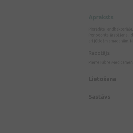
Apraksts
Pierādīta antibakteriā
Periodonta ārstēšanai, 
arī jūtīgām smaganām. Na
Ražotājs
Pierre Fabre Medicament
Lietošana
Sastāvs