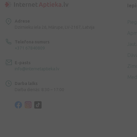
Iep
Adrese
Pie
Dzirnieku iela 26, Mārupe, LV-2167, Latvija
Apm
Telefona numurs
Jaut
+371 67840809
Dāv
E-pasts
Zīmo
info@internetaptieka.lv
Med
Darba laiks
Darba dienās: 8:30 – 17:00