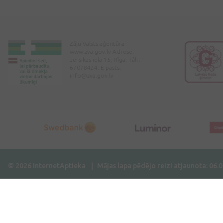
Zāļu Valsts aģentūra
www.zva.gov.lv Adrese:
Jersikas iela 15, Rīga. Tālr:
67078424. E-pasts:
info@zva.gov.lv
© 2026 InternetAptieka
Mājas lapa pēdējo reizi atjaunota: 06.