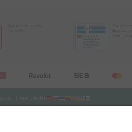
Ģimenēm ar 3+ karti -
Pārtikas Vet
atlaide 5%
dienesta lic
veterinārā a
08.2026
Mūsu valodas: