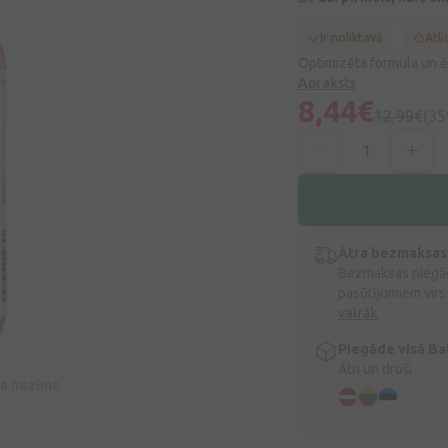
Ir noliktavā
Atli
Optimizēta formula un ēr
Apraksts
8,44€
12,99€
(35
Ātra bezmaksas
Bezmaksas piegād
pasūtījumiem virs
vairāk
Piegāde visā Bal
Ātri un droši
īva nozīme