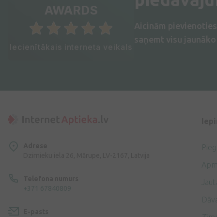
AWARDS
Aicinām pievienotie
saņemt visu jaunāko 
Iecienītākais interneta veikals
Iep
Adrese
Pie
Dzirnieku iela 26, Mārupe, LV-2167, Latvija
Apm
Telefona numurs
Jaut
+371 67840809
Dāv
E-pasts