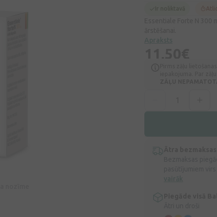
Ir noliktavā
Atli
Essentiale Forte N 300 m
ārstēšanai.
Apraksts
11,50€
Pirms zāļu lietošanas
iepakojuma. Par zāļu 
ZĀĻU NEPAMATOTA 
Ātra bezmaksas
Bezmaksas piegād
pasūtījumiem virs
vairāk
īva nozīme
Piegāde visā Bal
Ātri un droši