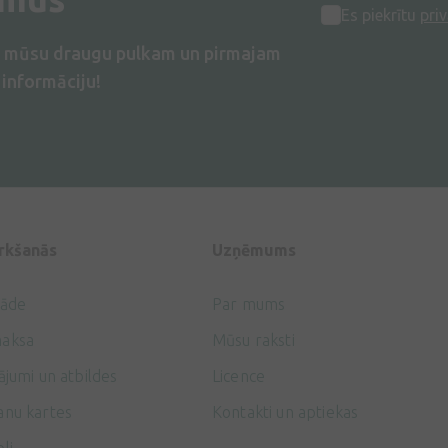
Es piekrītu
priv
s mūsu draugu pulkam un pirmajam
informāciju!
irkšanās
Uzņēmums
gāde
Par mums
aksa
Mūsu raksti
ājumi un atbildes
Licence
anu kartes
Kontakti un aptiekas