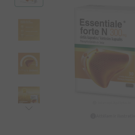
Attēlam ir ilustrat