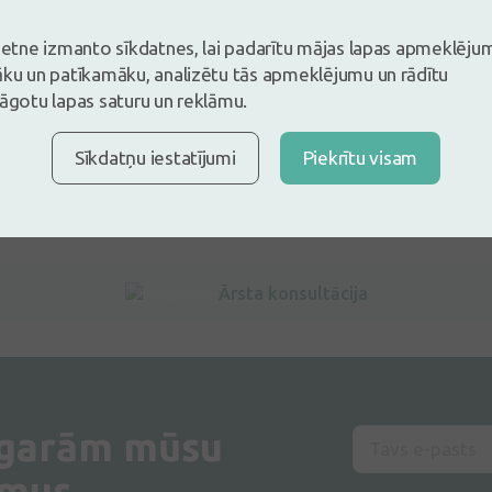
vietne izmanto sīkdatnes, lai padarītu mājas lapas apmeklēju
āku un patīkamāku, analizētu tās apmeklējumu un rādītu
lāgotu lapas saturu un reklāmu.
Sīkdatņu iestatījumi
Piekrītu visam
Ārsta konsultācija
 garām mūsu
umus