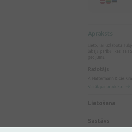
Apraksts
Lieto, lai uzlabotu sub
labajā paribē, kas sais
gadījumā.
Ražotājs
A. Nattermann & Cie. G
Vairāk par produktu
Lietošana
Sastāvs