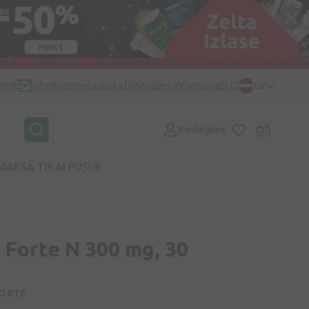
0809
info@internetaptieka.lv
Piegādes informācija
BUJ
LV
Pieslēgties
MAKSĀ TIKAI PUSI🎯
 Forte N 300 mg, 30
FORTE