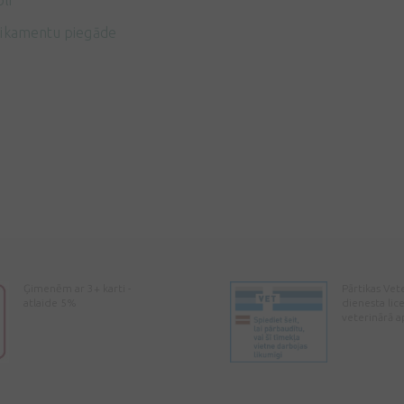
li
ikamentu piegāde
Ģimenēm ar 3+ karti -
Pārtikas Vet
atlaide 5%
dienesta lic
veterinārā a