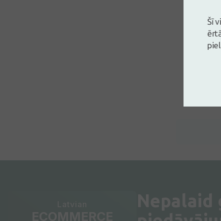
Šī 
ērt
pie
Nepalaid
Latvian
ECOMMERCE
piedāvāj