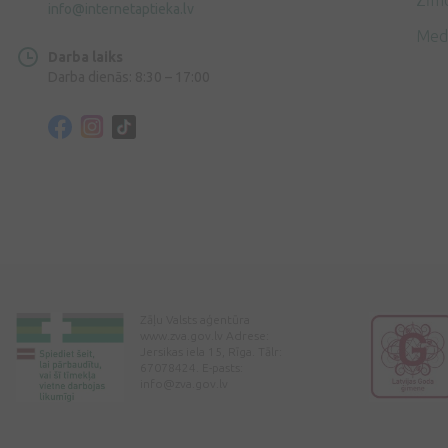
Zīmo
info@internetaptieka.lv
Med
Darba laiks
Darba dienās: 8:30 – 17:00
Zāļu Valsts aģentūra
www.zva.gov.lv Adrese:
Jersikas iela 15, Rīga. Tālr:
67078424. E-pasts:
info@zva.gov.lv