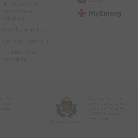
atteikumu tiesību
izmantošanas
noteikumi
Veselības inspekcija
Zāļu Valsts aģentūra
Piekļūstamības
paziņojums
erinārā
Veselības inspekcija
encēta
www.vi.gov.lv. Adrese:
ptieka
Klijānu iela 7, Rīga. Tālr:
67081600. E-pasts:
vi@vi.gov.lv