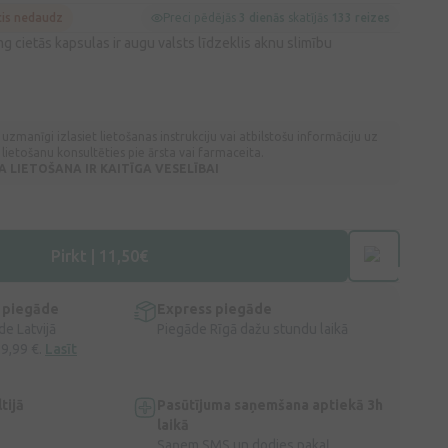
cis nedaudz
Preci pēdējās
3 dienās
skatījās
133 reizes
g cietās kapsulas ir augu valsts līdzeklis aknu slimību
 uzmanīgi izlasiet lietošanas instrukciju vai atbilstošu informāciju uz
lietošanu konsultēties pie ārsta vai farmaceita.
LIETOŠANA IR KAITĪGA VESELĪBAI
Pirkt | 11,50€
 piegāde
Express piegāde
e Latvijā
Piegāde Rīgā dažu stundu laikā
 9,99 €.
Lasīt
tijā
Pasūtījuma saņemšana aptiekā 3h
laikā
Saņem SMS un dodies pakaļ