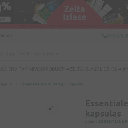
Drošība
+371 6784
ŠODIEN
VITAMĪNI
VISI PRODUKTI
👑ZELTA IZLASE LĪDZ -50👑
🎯
tspūslim
Essentiale Forte N 300 mg, 30 kapsulas
Essentiale
kapsulas
Zīmols:
ESSENTIALE 