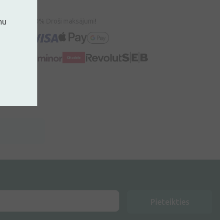
mu
100% Droši maksājumi!
Pieteikties