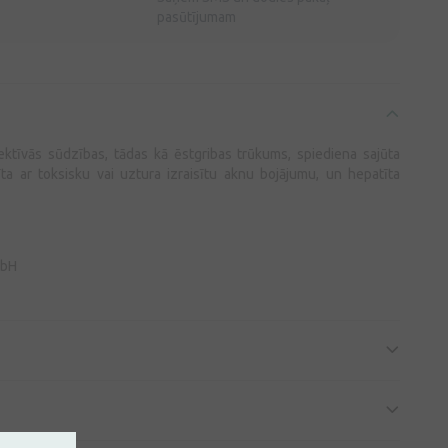
pasūtījumam
jektīvās sūdzības, tādas kā ēstgribas trūkums, spiediena sajūta
tīta ar toksisku vai uztura izraisītu aknu bojājumu, un hepatīta
mbH