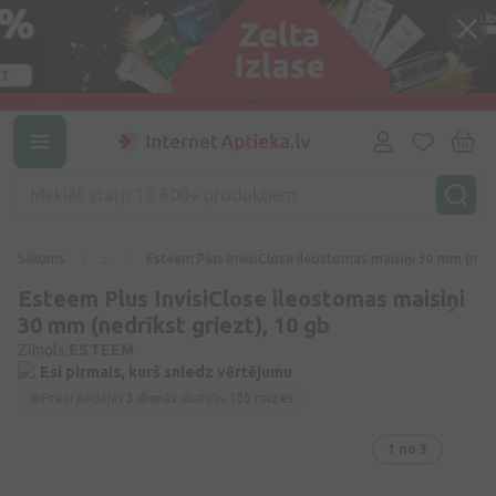
Sākums
...
Esteem Plus InvisiClose ileostomas maisiņi 30 mm (nedrī
Esteem Plus InvisiClose ileostomas maisiņi
30 mm (nedrīkst griezt), 10 gb
Zīmols:
ESTEEM
Esi pirmais, kurš sniedz vērtējumu
Preci pēdējās
3 dienās
skatījās
105 reizes
1
no 3