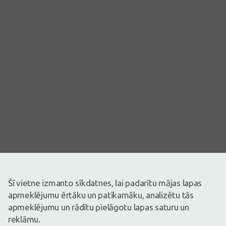
Šī vietne izmanto sīkdatnes, lai padarītu mājas lapas
Attēlam ir ilustratīva nozīme
apmeklējumu ērtāku un patīkamāku, analizētu tās
35,99€
apmeklējumu un rādītu pielāgotu lapas saturu un
reklāmu.
Ir noliktavā
Atlikuši tikai 6