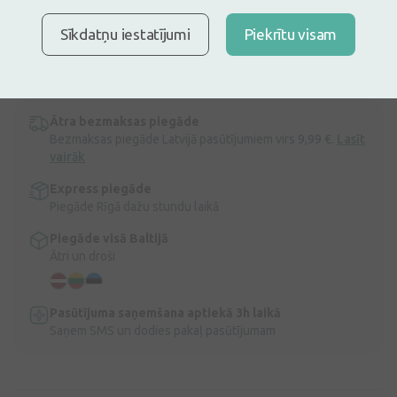
Esteem Plus InvisiClose ileostomas maisiņi 30 mm (nedrīkst
Sīkdatņu iestatījumi
Piekrītu visam
griezt).Paredzēti ileostomas nēsātājiem. Pateicoties InvisiClose
aizdares sistēmai maisiņu lejasdaļā, tos iespējams ērti iztukšot.
Maisiņi jāmaina katru otro dienu.
Apraksts
Ātra bezmaksas piegāde
Bezmaksas piegāde Latvijā pasūtījumiem virs 9,99 €.
Lasīt
vairāk
Express piegāde
Piegāde Rīgā dažu stundu laikā
Piegāde visā Baltijā
Ātri un droši
Pasūtījuma saņemšana aptiekā 3h laikā
Saņem SMS un dodies pakaļ pasūtījumam