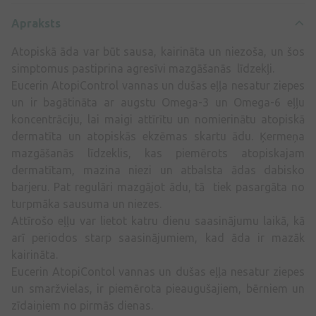
Apraksts
Atopiskā āda var būt sausa, kairināta un niezoša, un šos
simptomus pastiprina agresīvi mazgāšanās līdzekļi.
Eucerin AtopiControl vannas un dušas eļļa nesatur ziepes
un ir bagātināta ar augstu Omega-3 un Omega-6 eļļu
koncentrāciju, lai maigi attīrītu un nomierinātu atopiskā
dermatīta un atopiskās ekzēmas skartu ādu. Ķermeņa
mazgāšanās līdzeklis, kas piemērots atopiskajam
dermatītam, mazina niezi un atbalsta ādas dabisko
barjeru. Pat regulāri mazgājot ādu, tā tiek pasargāta no
turpmāka sausuma un niezes.
Attīrošo eļļu var lietot katru dienu saasinājumu laikā, kā
arī periodos starp saasinājumiem, kad āda ir mazāk
kairināta.
Eucerin AtopiContol vannas un dušas eļļa nesatur ziepes
un smaržvielas, ir piemērota pieaugušajiem, bērniem un
zīdaiņiem no pirmās dienas.