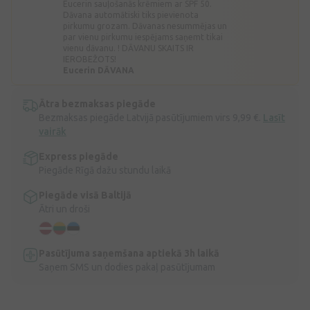
Eucerin sauļošanās krēmiem ar SPF 50.
Dāvana automātiski tiks pievienota
pirkumu grozam. Dāvanas nesummējas un
par vienu pirkumu iespējams saņemt tikai
vienu dāvanu. ! DĀVANU SKAITS IR
IEROBEŽOTS!
Eucerin DĀVANA
Ātra bezmaksas piegāde
Bezmaksas piegāde Latvijā pasūtījumiem virs 9,99 €.
Lasīt
vairāk
Express piegāde
Piegāde Rīgā dažu stundu laikā
Piegāde visā Baltijā
Ātri un droši
Pasūtījuma saņemšana aptiekā 3h laikā
Saņem SMS un dodies pakaļ pasūtījumam