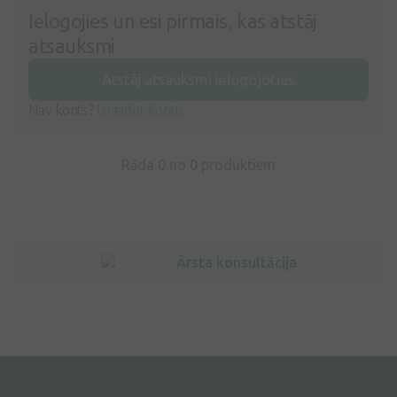
Ielogojies un esi pirmais, kas atstāj
atsauksmi
Atstāj atsauksmi ielogojoties
Nav konts?
Izveidot kontu
Rāda 0 no
0
produktiem
Ārsta konsultācija