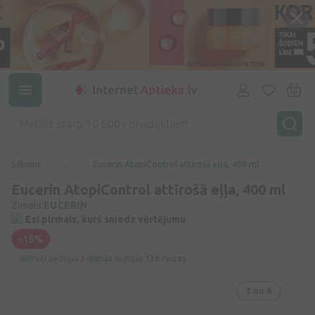
Sākums
...
Eucerin AtopiControl attīrošā eļļa, 400 ml
Eucerin AtopiControl attīrošā eļļa, 400 ml
Zīmols:
EUCERIN
Esi pirmais, kurš sniedz vērtējumu
-15%
Preci pēdējās
3 dienās
skatījās
136 reizes
1
no 6