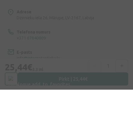
Adrese
Dzirnieku iela 26, Mārupe, LV-2167, Latvija
Telefona numurs
+371 67840809
E-pasts
info@internetaptieka.lv
25,44€
3.3 ml
Darba laiks
Darba dienās: 8:30 – 17:00
Pirkt | 25,44€
Iepirkšanās
Piegāde