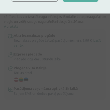
ZĀĻU NEPAMATOTA LIETOŠANA IR KAITĪGA VESELĪBAI
Exotafin satur aktīvo vielu terbinafīnu, kas pieder pie zāļu grupas,
ko sauc par pretsēnīšu līdzekļiem. Tas nonāvē daudz dažādas
sēnītes, kas var izraisīt nagu infekcijas. Exotafin lieto pieaugušajiem
vieglu un vidēji smagu nagu sēnīšinfekciju ārstēšanai.
Apraksts
Ātra bezmaksas piegāde
Bezmaksas piegāde Latvijā pasūtījumiem virs 9,99 €.
Lasīt
vairāk
Express piegāde
Piegāde Rīgā dažu stundu laikā
Piegāde visā Baltijā
Ātri un droši
Pasūtījuma saņemšana aptiekā 3h laikā
Saņem SMS un dodies pakaļ pasūtījumam