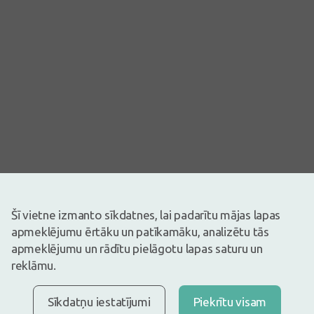
Šī vietne izmanto sīkdatnes, lai padarītu mājas lapas
Attēlam ir ilustratīva nozīme
apmeklējumu ērtāku un patīkamāku, analizētu tās
25,44€
apmeklējumu un rādītu pielāgotu lapas saturu un
reklāmu.
Ir noliktavā
Atlikuši tikai 18
Pirms zāļu lietošanas uzmanīgi izlasiet lietošanas instrukciju vai
atbilstošu informāciju uz iepakojuma. Par zāļu lietošanu
Sīkdatņu iestatījumi
Piekrītu visam
konsultēties pie ārsta vai farmaceita.