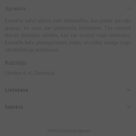
Apraksts
Exotafin satur aktīvo vielu terbinafīnu, kas pieder pie zāļu
grupas, ko sauc par pretsēnīšu līdzekļiem. Tas nonāvē
daudz dažādas sēnītes, kas var izraisīt nagu infekcijas.
Exotafin lieto pieaugušajiem vieglu un vidēji smagu nagu
sēnīšinfekciju ārstēšanai.
Ražotājs
Sandoz d. d., Slovēnija
Lietošana
Sastāvs
100% Droši maksājumi!