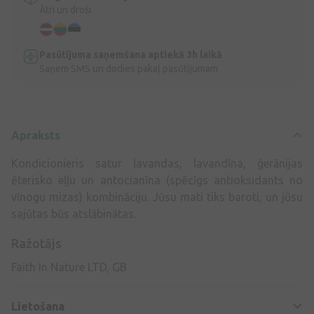
Ātri un droši
Pasūtījuma saņemšana aptiekā 3h laikā
Saņem SMS un dodies pakaļ pasūtījumam
Apraksts
Kondicionieris
satur lavandas, lavandīna, ģerānijas
ēterisko eļļu un antocianīna (spēcīgs antioksidants no
vīnogu mizas) kombināciju.
Jūsu mati tiks baroti, un jūsu
sajūtas būs atslābinātas.
Ražotājs
Faith In Nature LTD, GB
Lietošana