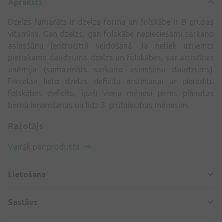
Apraksts
Dzelzs fumarāts ir dzelzs forma un folskābe ir B grupas
vitamīns. Gan dzelzs, gan folskābe nepieciešami sarkano
asinsšūnu (eritrocītu) veidošanā. Ja netiek uzņemts
pietiekams daudzums dzelzs un folskābes, var attīstīties
anēmija (samazināts sarkano asinsšūnu daudzums).
Fercelan lieto dzelzs deficīta ārstēšanai ar pierādītu
folskābes deficītu, īpaši vienu mēnesi pirms plānotas
bērna ieņemšanas un līdz 3. grūtniecības mēnesim.
Ražotājs
Vairāk par produktu
Lietošana
Sastāvs