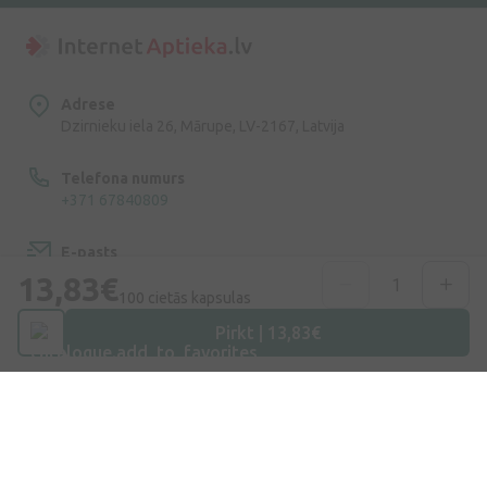
Adrese
Dzirnieku iela 26, Mārupe, LV-2167, Latvija
Telefona numurs
+371 67840809
E-pasts
info@internetaptieka.lv
13,83€
100 cietās kapsulas
Darba laiks
Pirkt | 13,83€
Darba dienās: 8:30 – 17:00