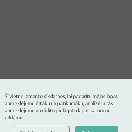
Šī vietne izmanto sīkdatnes, lai padarītu mājas lapas
Attēlam ir ilustratīva nozīme
apmeklējumu ērtāku un patīkamāku, analizētu tās
13,83€
apmeklējumu un rādītu pielāgotu lapas saturu un
Ir noliktavā
Atlicis nedaudz
reklāmu.
Pirms zāļu lietošanas uzmanīgi izlasiet lietošanas instrukciju vai
atbilstošu informāciju uz iepakojuma. Par zāļu lietošanu