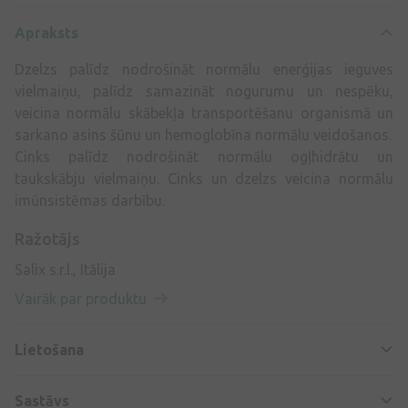
Apraksts
Dzelzs palīdz nodrošināt normālu enerģijas ieguves
vielmaiņu, palīdz samazināt nogurumu un nespēku,
veicina normālu skābekļa transportēšanu organismā un
sarkano asins šūnu un hemoglobīna normālu veidošanos.
Cinks palīdz nodrošināt normālu ogļhidrātu un
taukskābju vielmaiņu. Cinks un dzelzs veicina normālu
imūnsistēmas darbību.
Ražotājs
Salix s.r.l., Itālija
Vairāk par produktu
Lietošana
Sastāvs