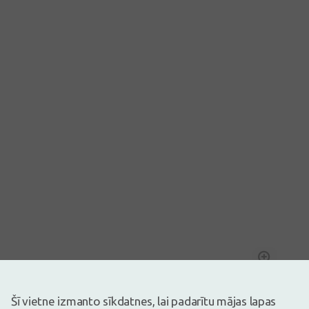
Attēlam ir ilustratīva nozīme
35,99€
Šī vietne izmanto sīkdatnes, lai padarītu mājas lapas