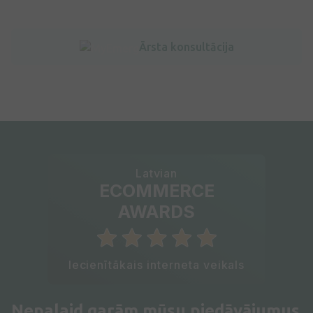
Ārsta konsultācija
Latvian
ECOMMERCE
AWARDS
Iecienītākais interneta veikals
Nepalaid garām mūsu piedāvājumus