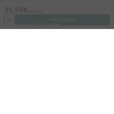
Telefona numurs
35,99€
+371 67840809
30*10 ml
Pirkt | 35,99€
E-pasts
info@internetaptieka.lv
Darba laiks
Darba dienās: 8:30 – 17:00
Iepirkšanās
Piegāde
Apmaksa
Jautājumi un atbildes