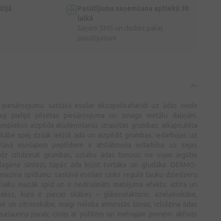
tijā
Pasūtījuma saņemšana aptiekā 3h
laikā
Saņem SMS un dodies pakaļ
pasūtījumam
 piesārņojumu: sastāvā esošie eksopolisaharīdi uz ādas veido
ļauj pielipt pilsētas piesārņojuma un smago metālu daļiņām.
lekss aizpilda atūdeņošanās izraisītas grumbas: iekapsulēta
skābe spēj dziļāk iekļūt ādā un aizpildīt grumbas; iedarbojas uz
āvā esošajiem peptīdiem ir atslābinoša iedarbība uz sejas
dz izlīdzināt grumbas; uzlabo ādas tonusu: no sojas iegūtie
olagēna sintēzi, tāpēc āda kļūst tvirtāka un gludāka. DERMO-
azina spīdumu: sastāvā esošais cinks regulē tauku dziedzeru
 laiku mazāk spīd un ir nodrošināts matējuma efekts; attīra un
ekss, kurā ir piecas skābes – glikonolaktons, azelaīnskābe,
e un citronskābe, maigi noloba atmirušās šūnas, izlīdzina ādas
n sašaurina poras; cīnās ar pūtītēm un melnajām pinnēm: aktīvās