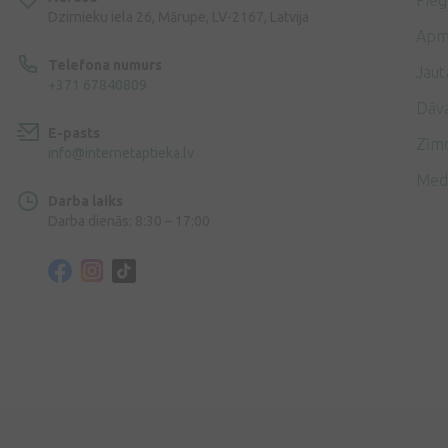
Pie
Dzirnieku iela 26, Mārupe, LV-2167, Latvija
Apm
Telefona numurs
Jaut
+371 67840809
Dāv
E-pasts
Zīmo
info@internetaptieka.lv
Med
Darba laiks
Darba dienās: 8:30 – 17:00