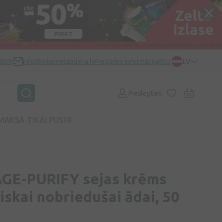
0809
info@internetaptieka.lv
Piegādes informācija
BUJ
LV
Pieslēgties
MAKSĀ TIKAI PUSI🎯
GE-PURIFY sejas krēms
skai nobriedušai ādai, 50