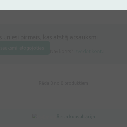
s un esi pirmais, kas atstāj atsauksmi
tsauksmi ielogojoties
Nav konts?
Izveidot kontu
Rāda 0 no
0
produktiem
Ārsta konsultācija