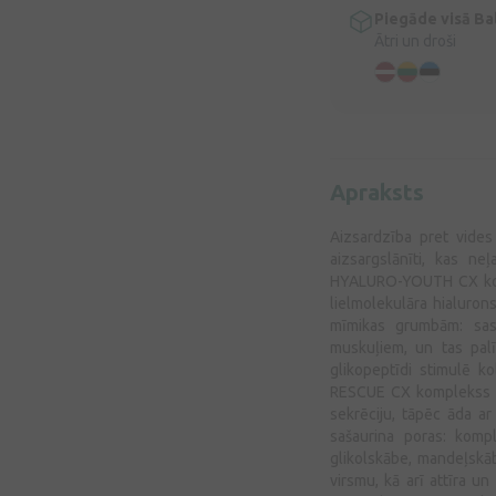
Piegāde visā Bal
Ātri un droši
Apraksts
Aizsardzība pret vides
aizsargslānīti, kas ne
HYALURO-YOUTH CX komp
lielmolekulāra hialuron
mīmikas grumbām: sast
muskuļiem, un tas palī
glikopeptīdi stimulē k
RESCUE CX komplekss m
sekrēciju, tāpēc āda ar
sašaurina poras: kompl
glikolskābe, mandeļskāb
virsmu, kā arī attīra u