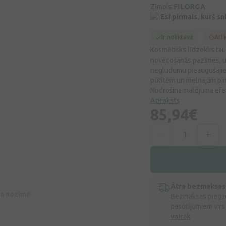
Zīmols:
FILORGA
Esi pirmais, kurš s
Ir noliktavā
Atli
Kosmētisks līdzeklis ta
novecošanās pazīmes, u
negludumu pieaugušajiem
pūtītēm un melnajām pin
Nodrošina matējuma efe
Apraksts
85,94€
Ātra bezmaksas
īva nozīme
Bezmaksas piegād
pasūtījumiem virs
vairāk