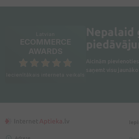
Nepalaid
Latvian
ECOMMERCE
piedāvāj
AWARDS
Aicinām pievienotie
saņemt visu jaunāko 
Iecienītākais interneta veikals
Iep
Adrese