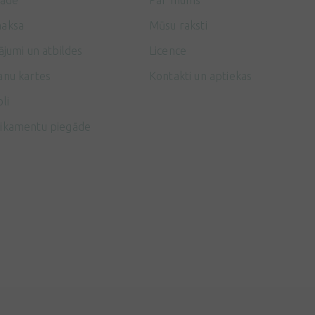
gāde
Par mums
aksa
Mūsu raksti
ājumi un atbildes
Licence
anu kartes
Kontakti un aptiekas
li
ikamentu piegāde