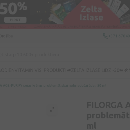
Drošība
+371 6784
ŠODIEN
VITAMĪNI
VISI PRODUKTI
👑ZELTA IZLASE LĪDZ -50👑
🎯
A AGE-PURIFY sejas krēms problemātiskai nobriedušai ādai, 50 ml
FILORGA A
problemāti
ml