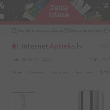
Bezmaksas piegāde visā Latvijā
Piegāde tajā pašā dienā
PREČU KATALOGS
🔖AKCIJAS 
Sākums
Kosmētika
Seja un kakls
Serums sejai
FILORG