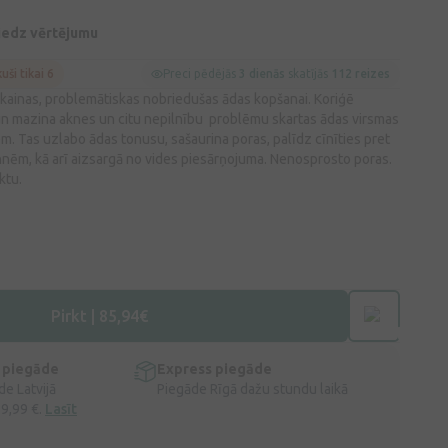
niedz vērtējumu
kuši tikai 6
Preci pēdējās
3 dienās
skatījās
112 reizes
ukainas, problemātiskas nobriedušas ādas kopšanai. Koriģē
n mazina aknes un citu nepilnību problēmu skartas ādas virsmas
. Tas uzlabo ādas tonusu, sašaurina poras, palīdz cīnīties pret
nēm, kā arī aizsargā no vides piesārņojuma. Nenosprosto poras.
ktu.
Pirkt | 85,94€
 piegāde
Express piegāde
e Latvijā
Piegāde Rīgā dažu stundu laikā
 9,99 €.
Lasīt