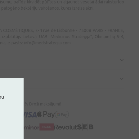
sumu, palīdz likvidēt pūtītes un atjaunot veselai ādai raksturīgo
 patogēno baktēriju vairošanos, kuras izraisa akni.
COSMÉTIQUES, 2-4 rue de Lisbonne - 75008 PARIS - FRANCE,
is izplatītājs Lietuvā: UAB ,,Medicinos Strategija”, Olimpiečių 5-4,
nia, e-pasts:
info@medstrategija.com
mu
100% Droši maksājumi!