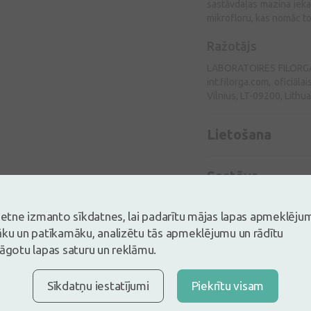
sastāvdaļas mazina iekai
mikrofloru, kas nomāc to
Ražotājs
LABORATOIRES FILORGA 
int.filorga.com, oficiāla
Vilnius, LT-09200, Lithua
Lietošana
Sastāvs
vietne izmanto sīkdatnes, lai padarītu mājas lapas apmeklēju
āku un patīkamāku, analizētu tās apmeklējumu un rādītu
lāgotu lapas saturu un reklāmu.
Sīkdatņu iestatījumi
Piekrītu visam