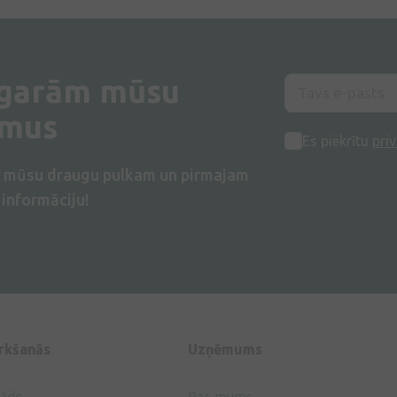
 garām mūsu
umus
Es piekrītu
priv
s mūsu draugu pulkam un pirmajam
informāciju!
irkšanās
Uzņēmums