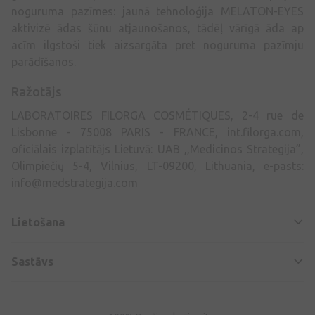
noguruma pazīmes: jaunā tehnoloģija MELATON-EYES
aktivizē ādas šūnu atjaunošanos, tādēļ vārīgā āda ap
acīm ilgstoši tiek aizsargāta pret noguruma pazīmju
parādīšanos.
Ražotājs
LABORATOIRES FILORGA COSMÉTIQUES, 2-4 rue de
Lisbonne - 75008 PARIS - FRANCE, int.filorga.com,
oficiālais izplatītājs Lietuvā: UAB ,,Medicinos Strategija”,
Olimpiečių 5-4, Vilnius, LT-09200, Lithuania, e-pasts:
info@medstrategija.com
Lietošana
Sastāvs