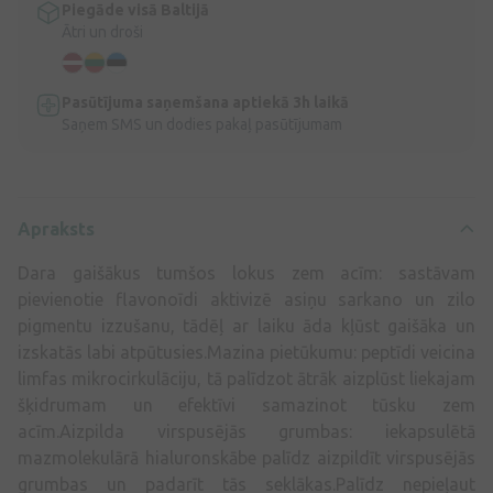
Piegāde visā Baltijā
Ātri un droši
Pasūtījuma saņemšana aptiekā 3h laikā
Saņem SMS un dodies pakaļ pasūtījumam
Apraksts
Dara gaišākus tumšos lokus zem acīm: sastāvam
pievienotie flavonoīdi aktivizē asiņu sarkano un zilo
pigmentu izzušanu, tādēļ ar laiku āda kļūst gaišāka un
izskatās labi atpūtusies.Mazina pietūkumu: peptīdi veicina
limfas mikrocirkulāciju, tā palīdzot ātrāk aizplūst liekajam
šķidrumam un efektīvi samazinot tūsku zem
acīm.Aizpilda virspusējās grumbas: iekapsulētā
mazmolekulārā hialuronskābe palīdz aizpildīt virspusējās
grumbas un padarīt tās seklākas.Palīdz nepieļaut