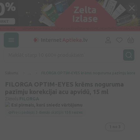
Sākums
...
FILORGA OPTIM-EYES krēms noguruma pazīmju korekcija
FILORGA OPTIM-EYES krēms noguruma
pazīmju korekcijai acu apvidū, 15 ml
Zīmols:
FILORGA
Esi pirmais, kurš sniedz vērtējumu
Preci pēdējās
3 dienās
skatījās
138 reizes
1
no 3