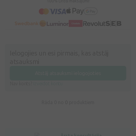
100% Droši maksājumi!
Ielogojies un esi pirmais, kas atstāj
atsauksmi
Atstāj atsauksmi ielogojoties
Nav konts?
Izveidot kontu
Rāda 0 no
0
produktiem
Ārsta konsultācija