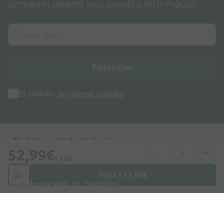
pirmajam saņemt visu jaunāko informāciju!
Pieteikties
Es piekrītu
privātuma politikai
52,99€
15 ml
Adrese
Pirkt | 52,99€
Dzirnieku iela 26, Mārupe, LV-2167, Latvija
Telefona numurs
+371 67840809